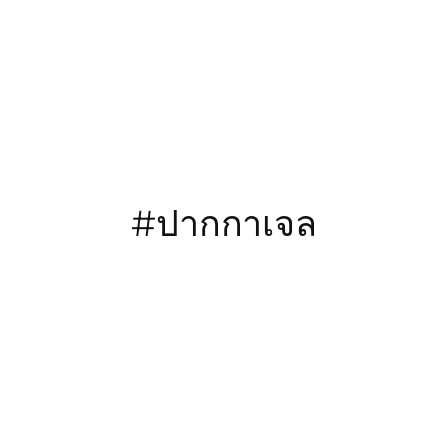
ข้าม
ไป
ยัง
เนื้อหา
#ปากกาเจล