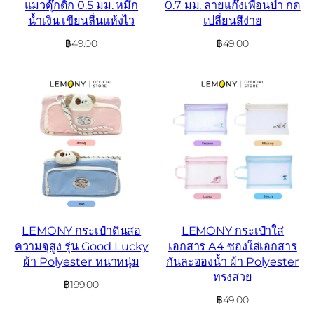
แมวดุ๊กดิ๊ก 0.5 มม. หมึก
0.7 มม. ลายแก๊งเพื่อนป่า กด
น้ำเงิน เขียนลื่นแห้งไว
เปลี่ยนสีง่าย
฿
49.00
฿
49.00
LEMONY กระเป๋าดินสอ
LEMONY กระเป๋าใส่
ความจุสูง รุ่น Good Lucky
เอกสาร A4 ซองใส่เอกสาร
ผ้า Polyester หนาหนุ่ม
กันละอองน้ำ ผ้า Polyester
ทรงสวย
฿
199.00
฿
49.00