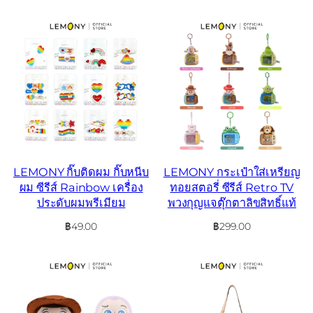
LEMONY กิ๊บติดผม กิ๊บหนีบ
LEMONY กระเป๋าใส่เหรียญ
ผม ซีรีส์ Rainbow เครื่อง
ทอยสตอรี่ ซีรีส์ Retro TV
ประดับผมพรีเมียม
พวงกุญแจตุ๊กตาลิขสิทธิ์แท้
฿
49.00
฿
299.00