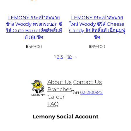
LEMONY กระเป๋าสะพาย
LEMONY กระเป๋าสะพาย
ข้าง Woody ทรงกระบอก ซี
ไหล่ Woody ซีรีส์ Cheese
รีส์ Cute Barrel ลิขสิทธิ์แท้
Candy ลิขสิทธิ์แท้ เนื้อนุ่มฟู
ตัวนุ่มชิค
ชิค
฿
569.00
฿
999.00
1
2
3
…
10
→
About Us
Contact Us
Branches
โทร
02-2100942
Career
FAQ
Lemony Social Account