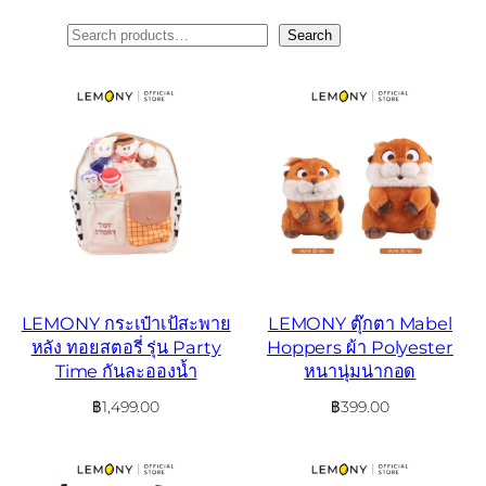
ค้นหา
Search
LEMONY กระเป๋าเป้สะพาย
LEMONY ตุ๊กตา Mabel
หลัง ทอยสตอรี่ รุ่น Party
Hoppers ผ้า Polyester
Time กันละอองน้ำ
หนานุ่มน่ากอด
฿
1,499.00
฿
399.00