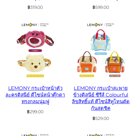
฿
319.00
฿
599.00
LEMONY กระเป๋าหน้าตัว
LEMONY กระเป๋าสะพาย
ละครดิสนีย์ ดีไซน์หน้าตุ๊กตา
ข้างดิสนีย์ ซีรีส์ Colourful
ทรงกลมนุ่มฟู
ลิขสิทธิ์แท้ ดีไซน์สีทูโทนตัด
กันสุดชิค
฿
299.00
฿
529.00