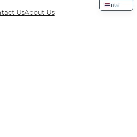
Thai
tact Us
About Us
English