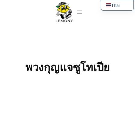
ข้าม
Thai
ไป
English
ยัง
เนื้อหา
พวงกุญแจซูโทเปีย