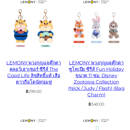
LEMONY พวงกุญแจตุ๊กตา
LEMONY พวงกุญแจตุ๊กตา
คลอว์เฮาเซอร์ ซีรีส์ The
ซูโทเปีย ซีรีส์ Fun Holiday
Good Life ลิขสิทธิ์แท้ เสือ
ขนาด 11 ซม. Disney
ดาวถือโดนัทนุ่มฟู
Zootopia Collection
(Nick / Judy / Flash) (Bag
฿
299.00
Charm)
฿
349.00