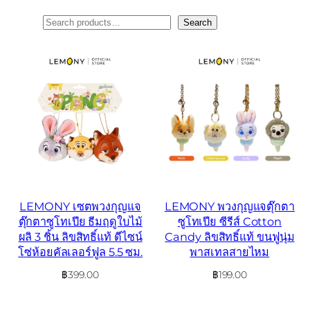
ค้นหา
Search
LEMONY เซตพวงกุญแจ
LEMONY พวงกุญแจตุ๊กตา
ตุ๊กตาซูโทเปีย ธีมฤดูใบไม้
ซูโทเปีย ซีรีส์ Cotton
ผลิ 3 ชิ้น ลิขสิทธิ์แท้ ดีไซน์
Candy ลิขสิทธิ์แท้ ขนฟูนุ่ม
โซ่ห้อยคัลเลอร์ฟูล 5.5 ซม.
พาสเทลสายไหม
฿
399.00
฿
199.00