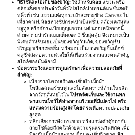
วิธีใช้และไอเดียของขวัญ:
ใช้สำหรับห้อย แขวน หรือ
คล้องสิ่งของประจำวันทั่วไปสไตล์นำเทรนด์แฟชั่นสตรี
ทคิ้วท์ เช่น แขวนแต่งหูกระเป๋าสะพายข้าง Canvas ไป
เที่ยวคาเฟ่, ห้อยห่วงซิปกระเป๋าเป้แฟชั่น, คล้องเคสหูฟัง
บลูทูธ หรือจัดระเบียบกุญแจรถยนต์ นอกเหนือจากนี้
ด้วยความน่ารักแบบแพ็คเซต 3 ชิ้นสุดคุ้ม จึงเหมาะเป็น
พิเศษสำหรับมอบเป็นของขวัญวันเกิด, ของขวัญรับ
ปริญญาเรียกรอยยิ้ม, หรือมอบเป็นของขวัญชิ้นเอ็กซ์
คลูซีฟส่งต่อความห่วงใยให้เพื่อนร่วมงานและคนสำคัญ
สไตล์ของมันต้องมี
ข้อควรระวังและการดูแลรักษาเพื่อความปลอดภัยที่
สำคัญ:
เนื่องจากโครงสร้างตะเข็บผ้า เนื้อผ้า
โพลีเอสเตอร์ขนฟู และใยสังเคราะห์ด้านในผลิต
จากวัสดุสิ่งทอไวไฟ
โปรดจัดเก็บและใช้งานพก
พาแขวนโชว์ให้ห่างจากบริเวณที่มีเปลวไฟ หรือ
แหล่งความร้อนสูงจัดโดยตรง
เพื่อความปลอดภัย
สูงสุด
หลีกเลี่ยงการดึง กระชาก หรือแกว่งตัวตุ๊กตากับ
สายโซ่ห้อยสีสดใสด้วยความรุนแรงเกินพิกัด เพื่อ
ป้องกันเนื้อผ้าและห่วงเชื่อมตะเข็บฉีกขาดเสีย