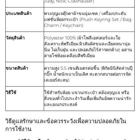
Judy, Nick, Clawhauser)
ประเภทสินค้า
พวงกุญแจตุ๊กตาผ้าขนนุ่มเซต / เครื่องประดับ
แฟชั่นห้อยกระเป๋า (Plush Keyring Set / Bag
Charm / Keychain)
วัสดุสินค้า
Polyester 100% (ผ้าโพลีเอสเตอร์และใย
สังเคราะห์พรีเมียม ผิวสัมผัสขนละเอียดหนานุ่ม
นิ่ม ไม่เก็บฝุ่น และปลอดภัยไร้สารตกค้าง) ผสาน
สายโซ่ห้อยเคลือบสีพรีเมียม
ขนาดสินค้า
ความสูง 5.5 เซนติเมตรต่อชิ้น (พิกัดมินิสัดส่วนปุ๊
กปิ๊ก น้ำหนักเบาเป็นเลิศ สะดวกสบายต่อการจัด
เลเยอร์สะสม)
วิธีใช้
ใช้สำหรับห้อย แขวนกระเป๋า คล้องกุญแจ หรือ
สิ่งของทั่วไปประจำวันเพื่อเพิ่มกิมมิคความน่ารัก
และอเนกประสงค์
วิธีดูแลรักษาและข้อควรระวังเพื่อความปลอดภัยใน
การใช้งาน