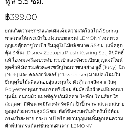
ฟูล 5.5 ซม.
฿
399.00
ยกแก๊งความซุกซนและเติมเต็มความสดใสสไตล์ Spring
พาสเทลให้กระเป๋าใบเก่งแบบยกเซต! LEMONY เซตพวง
กุญแจตุ๊กตาซูโทเปีย ธีมฤดูใบไม้ผลิ ขนาด 5.5 ซม. (แพ็คสุด
คุ้ม 3 ชิ้น) [Disney Zootopia Plush Keyring Set] ลิขสิทธิ์
แท้ ไอเทมเครื่องประดับกระเป๋าและจัดระเบียบกุญแจดีไซน์
สุดคิ้วท์ มัดรวมตัวละครขวัญใจมหาชนอย่าง จูดี้ (Judy), นิก
(Nick) และ คลอฮอว์เซอร์ (Clawhauser) มาแปลงโฉมใน
ธีมฤดูใบไม้ผลิแสนอบอุ่นละมุนใจ ตัวตุ๊กตาผลิตจากวัสดุ
Polyester คุณภาพเกรดพรีเมียม สัมผัสเนื้อผ้าละเอียดหนา
นุ่มนิ่ม ถนอมผิว แมทช์คู่กับกิมมิคสายโซ่ห้อยโทนสีสดใส
สะดุดตา มิติขนาดมินิกะทัดรัดพิกัดปุ๊กปิ๊กพกพาสะดวกสบาย
สูงสุดด้วยความสูง 5.5 ซม. ฟังก์ชันครบครันสำหรับใช้ห้อย
กระเป๋าสะพาย กระเป๋าเป้ หรือแขวนกุญแจเพิ่มลูกเล่นความ
คิ้วท์นำเทรนด์แฟชั่นชวนฝันจาก LEMONY