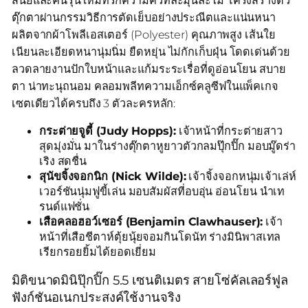
ตุ๊กตาผ่านกรรมวิธีการตัดเย็บอย่างประณีตและแน่นหนา
ผลิตจากผ้าโพลีเอสเตอร์ (Polyester) คุณภาพสูง เส้นใย
เนียนละเอียดหนานุ่มนิ่ม ยืดหยุ่น ไม่กักเก็บฝุ่น โดดเด่นด้วย
ลวดลายงานปักใบหน้าและแก้มระระเรื่อที่ดูอ่อนโยน สบาย
ตา น่าทะนุถนอม คลอมพลีทความเอ็กซ์คลูซีฟในแพ็คเกจ
เซตเดียวได้ครบถึง 3 ตัวละครหลัก:
กระต่ายจูดี้ (Judy Hopps):
เจ้าหน้าที่กระต่ายสาว
สุดมุ่งมั่น มาในร่างตุ๊กตาหูยาวตัวกลมปุ๊กปิ๊ก มอบมู๊ดร่า
เริง สดชื่น
สุนัขจิ้งจอกนิก (Nick Wilde):
เจ้าจิ้งจอกหนุ่มเจ้าเล่ห์
เวอร์ชันนุ่มฟูขี้เล่น มอบสัมผัสที่อบอุ่น อ่อนโยน นำเท
รนด์แฟชั่น
เสือคลอฮอว์เซอร์ (Benjamin Clawhauser):
เจ้า
หน้าที่เสือชีตาห์ตุ้ยนุ้ยจอมกินโดนัท ร่างมินิพาสเทล
เรียกรอยยิ้มได้ยอดเยี่ยม
มิติขนาดมินิปุ๊กปิ๊ก 5.5 เซนติเมตร สายโซ่คัลเลอร์ฟูล
ฟังก์ชันอเนกประสงค์ใช้งานจริง