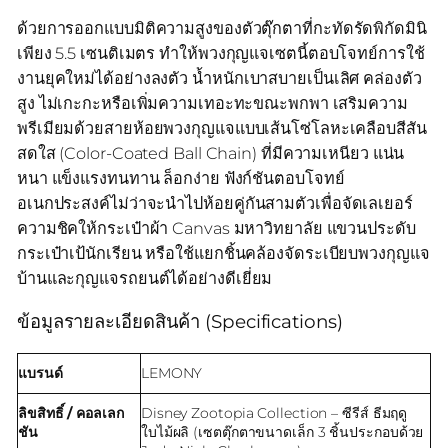
ด้วยการออกแบบมิติความสูงของตัวตุ๊กตาที่กะทัดรัดพิกัดมินิ
เพียง 5.5 เซนติเมตร ทำให้พวงกุญแจเซตนี้ตอบโจทย์การใช้
งานยุคใหม่ได้อย่างลงตัว น้ำหนักเบาสบายเป็นเลิศ คล่องตัว
สูง ไม่เกะกะหรือเพิ่มความเทอะทะขณะพกพา เสริมความ
พรีเมียมด้วยสายห้อยพวงกุญแจแบบเส้นโซ่โลหะเคลือบสีสัน
สดใส (Color-Coated Ball Chain) ที่มีความเหนียว แน่น
หนา แข็งแรงทนทาน ล็อกง่าย ฟังก์ชันตอบโจทย์
อเนกประสงค์ไม่ว่าจะนำไปห้อยคู่กันสามตัวเพื่อจัดเลเยอร์
ความชิคให้กระเป๋าผ้า Canvas มหาวิทยาลัย แขวนประดับ
กระเป๋าเป้นักเรียน หรือใช้แยกชิ้นคล้องจัดระเบียบพวงกุญแจ
บ้านและกุญแจรถยนต์ได้อย่างดีเยี่ยม
ข้อมูลรายละเอียดสินค้า (Specifications)
แบรนด์
LEMONY
ลิขสิทธิ์ / คอลเลก
Disney Zootopia Collection – ซีรีส์ ธีมฤดู
ชัน
ใบไม้ผลิ (เซตตุ๊กตาขนาดเล็ก 3 ชิ้นประกอบด้วย