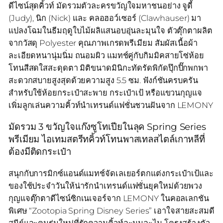
ดีไซน์สุดคิ้วท์ มัดรวมตัวละครขวัญใจมหาชนอย่าง จูดี้
(Judy), นิก (Nick) และ คลอฮอว์เซอร์ (Clawhauser) มา
แปลงโฉมในธีมฤดูใบไม้ผลิแสนอบอุ่นละมุนใจ ตัวตุ๊กตาผลิต
จากวัสดุ Polyester คุณภาพเกรดพรีเมียม สัมผัสเนื้อผ้า
ละเอียดหนานุ่มนิ่ม ถนอมผิว แมทช์คู่กับกิมมิคสายโซ่ห้อย
โทนสีสดใสสะดุดตา มิติขนาดมินิกะทัดรัดพิกัดปุ๊กปิ๊กพกพา
สะดวกสบายสูงสุดด้วยความสูง 5.5 ซม. ฟังก์ชันครบครัน
สำหรับใช้ห้อยกระเป๋าสะพาย กระเป๋าเป้ หรือแขวนกุญแจ
เพิ่มลูกเล่นความคิ้วท์นำเทรนด์แฟชั่นชวนฝันจาก LEMONY
มัดรวม 3 ขวัญใจแก๊งซูโทเปียในลุค Spring Series
พรีเมียม ไอเทมสตรีทคิ้วท์โทนพาสเทลสไตล์เกาหลีที่
ต้องมีติดกระเป๋า
สนุกกับการมิกซ์แอนด์แมทช์จัดเลเยอร์ตกแต่งกระเป๋าเป้และ
ของใช้ประจำวันให้น่ารักนำเทรนด์แฟชั่นยุคใหม่ด้วยพวง
กุญแจตุ๊กตาดีไซน์ซิกเนเจอร์จาก LEMONY ในคอลเลกชัน
พิเศษ “Zootopia Spring Disney Series” เอาใจสายสะสมดี
สนีย์และคนรุ่นใหม่ที่รักความคิ้วท์ละมุนละไม โครงสร้างตัว