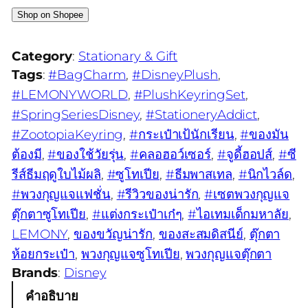
Shop on Shopee
Category
:
Stationary & Gift
Tags
:
#BagCharm
, 
#DisneyPlush
, 
#LEMONYWORLD
, 
#PlushKeyringSet
, 
#SpringSeriesDisney
, 
#StationeryAddict
, 
#ZootopiaKeyring
, 
#กระเป๋าเป้นักเรียน
, 
#ของมัน
ต้องมี
, 
#ของใช้วัยรุ่น
, 
#คลอฮอว์เซอร์
, 
#จูดี้ฮอปส์
, 
#ซี
รีส์ธีมฤดูใบไม้ผลิ
, 
#ซูโทเปีย
, 
#ธีมพาสเทล
, 
#นิกไวล์ด
, 
#พวงกุญแจแฟชั่น
, 
#รีวิวของน่ารัก
, 
#เซตพวงกุญแจ
ตุ๊กตาซูโทเปีย
, 
#แต่งกระเป๋าเก๋ๆ
, 
#ไอเทมเด็กมหาลัย
, 
LEMONY
, 
ของขวัญน่ารัก
, 
ของสะสมดิสนีย์
, 
ตุ๊กตา
ห้อยกระเป๋า
, 
พวงกุญแจซูโทเปีย
, 
พวงกุญแจตุ๊กตา
Brands
:
Disney
คำอธิบาย