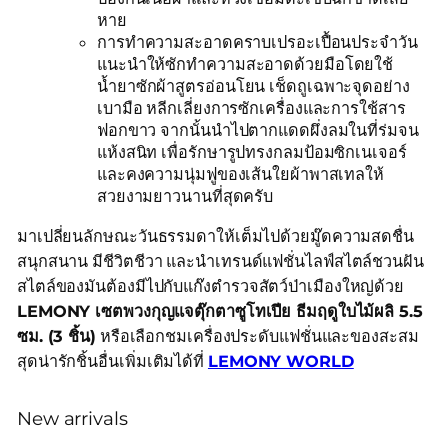
หาย
การทำความสะอาดคราบเปรอะเปื้อนประจำวัน
แนะนำให้ซักทำความสะอาดด้วยมือโดยใช้
น้ำยาซักผ้าสูตรอ่อนโยน เช็ดถูเฉพาะจุดอย่าง
เบามือ หลีกเลี่ยงการซักเครื่องและการใช้สาร
ฟอกขาว จากนั้นนำไปตากแดดผึ่งลมในที่ร่มจน
แห้งสนิท เพื่อรักษารูปทรงกลมป้อมซิกเนเจอร์
และคงความนุ่มฟูของเส้นใยผ้าพาสเทลให้
สวยงามยาวนานที่สุดครับ
มาเปลี่ยนลักษณะวันธรรมดาให้เต็มไปด้วยมู๊ดความสดชื่น
สนุกสนาน มีชีวิตชีวา และนำเทรนด์แฟชั่นไลฟ์สไตล์ชวนฝัน
สไตล์ของมันต้องมีไปกับแก๊งตำรวจสัตว์ป่าเมืองใหญ่ด้วย
LEMONY เซตพวงกุญแจตุ๊กตาซูโทเปีย ธีมฤดูใบไม้ผลิ 5.5
ซม. (3 ชิ้น)
หรือเลือกชมเครื่องประดับแฟชั่นและของสะสม
สุดน่ารักชิ้นอื่นเพิ่มเติมได้ที่
LEMONY WORLD
New arrivals