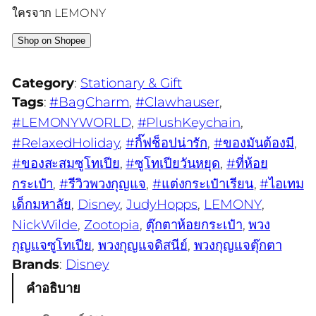
ใครจาก LEMONY
Shop on Shopee
Category
:
Stationary & Gift
Tags
:
#BagCharm
, 
#Clawhauser
, 
#LEMONYWORLD
, 
#PlushKeychain
, 
#RelaxedHoliday
, 
#กิ๊ฟช็อปน่ารัก
, 
#ของมันต้องมี
, 
#ของสะสมซูโทเปีย
, 
#ซูโทเปียวันหยุด
, 
#ที่ห้อย
กระเป๋า
, 
#รีวิวพวงกุญแจ
, 
#แต่งกระเป๋าเรียน
, 
#ไอเทม
เด็กมหาลัย
, 
Disney
, 
JudyHopps
, 
LEMONY
, 
NickWilde
, 
Zootopia
, 
ตุ๊กตาห้อยกระเป๋า
, 
พวง
กุญแจซูโทเปีย
, 
พวงกุญแจดิสนีย์
, 
พวงกุญแจตุ๊กตา
Brands
:
Disney
คำอธิบาย