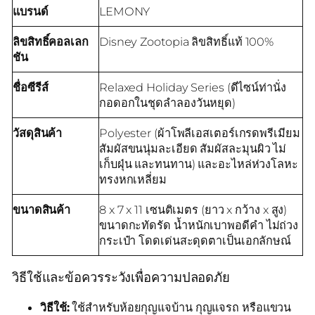
แบรนด์
LEMONY
ลิขสิทธิ์คอลเลก
Disney Zootopia ลิขสิทธิ์แท้ 100%
ชัน
ชื่อซีรีส์
Relaxed Holiday Series (ดีไซน์ท่านั่ง
กอดอกในชุดลำลองวันหยุด)
วัสดุสินค้า
Polyester (ผ้าโพลีเอสเตอร์เกรดพรีเมียม
สัมผัสขนนุ่มละเอียด สัมผัสละมุนผิว ไม่
เก็บฝุ่น และทนทาน) และอะไหล่ห่วงโลหะ
ทรงหกเหลี่ยม
ขนาดสินค้า
8 x 7 x 11 เซนติเมตร (ยาว x กว้าง x สูง)
ขนาดกะทัดรัด น้ำหนักเบาพอดีคำ ไม่ถ่วง
กระเป๋า โดดเด่นสะดุดตาเป็นเอกลักษณ์
วิธีใช้และข้อควรระวังเพื่อความปลอดภัย
วิธีใช้:
ใช้สำหรับห้อยกุญแจบ้าน กุญแจรถ หรือแขวน