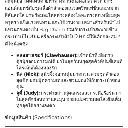
ละมุนมือ โดดเด่นด้วยท่าทางท่านั่งกอดอกสุดคิ้วท์ มิกซ์
แอนด์แมทช์กับชุดเสื้อผ้าลำลองแนวสตรีทแฟชั่นและหมวก
สีสันสดใส มาพร้อมอะไหล่ห่วงคล้องโลหะทรงหกเหลี่ยมสุด
หรูหรา แข็งแรงทนทาน แกะใช้งานง่าย เหมาะสำหรับนำไป
แขวนตกแต่งเป็น Bag Charm ร่วมกับกระเป๋าสะพายข้าง
กระเป๋าเป้ไปเรียน หรือกระเป๋าผ้าใบโปรด มีให้เลือกสะสม 3
ดีไซน์สุดชิค:
คลอฮาวเซอร์ (Clawhauser):
เจ้าหน้าที่เสือดาว
ตุ้ยนุ้ยจอมอารมณ์ดี มาในลุควันหยุดสุดคิ้วท์ปนขี้เล่นที่
ใครเห็นก็ต้องหลงรัก
นิค (Nick):
สุนัขจิ้งจอกหนุ่มมาดกวน สวมชุดลำลอง
สุดชิค มอบมู้ดความเท่และชวนมองให้กับกระเป๋าของ
คุณ
จูดี้ (Judy):
กระต่ายสาวสุดแกร่งและกระตือรือร้น มา
ในลุคพักผ่อนหวานละมุน ช่วยแปะความสดใสเติมเต็ม
ทุกลุคได้อย่างลงตัว
ข้อมูลสินค้า (Specifications)