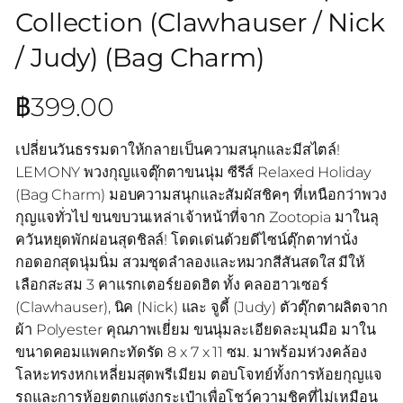
Collection (Clawhauser / Nick
/ Judy) (Bag Charm)
฿
399.00
เปลี่ยนวันธรรมดาให้กลายเป็นความสนุกและมีสไตล์!
LEMONY พวงกุญแจตุ๊กตาขนนุ่ม ซีรีส์ Relaxed Holiday
(Bag Charm) มอบความสนุกและสัมผัสชิคๆ ที่เหนือกว่าพวง
กุญแจทั่วไป ขนขบวนเหล่าเจ้าหน้าที่จาก Zootopia มาในลุ
ควันหยุดพักผ่อนสุดชิลล์! โดดเด่นด้วยดีไซน์ตุ๊กตาท่านั่ง
กอดอกสุดนุ่มนิ่ม สวมชุดลำลองและหมวกสีสันสดใส มีให้
เลือกสะสม 3 คาแรกเตอร์ยอดฮิต ทั้ง คลอฮาวเซอร์
(Clawhauser), นิค (Nick) และ จูดี้ (Judy) ตัวตุ๊กตาผลิตจาก
ผ้า Polyester คุณภาพเยี่ยม ขนนุ่มละเอียดละมุนมือ มาใน
ขนาดคอมแพคกะทัดรัด 8 x 7 x 11 ซม. มาพร้อมห่วงคล้อง
โลหะทรงหกเหลี่ยมสุดพรีเมียม ตอบโจทย์ทั้งการห้อยกุญแจ
รถและการห้อยตกแต่งกระเป๋าเพื่อโชว์ความชิคที่ไม่เหมือน