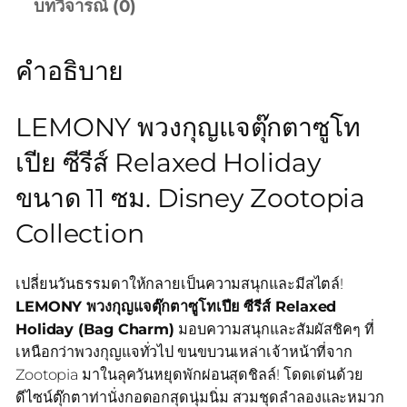
บทวิจารณ์ (0)
คำอธิบาย
LEMONY พวงกุญแจตุ๊กตาซูโท
เปีย ซีรีส์ Relaxed Holiday
ขนาด 11 ซม. Disney Zootopia
Collection
เปลี่ยนวันธรรมดาให้กลายเป็นความสนุกและมีสไตล์!
LEMONY พวงกุญแจตุ๊กตาซูโทเปีย ซีรีส์ Relaxed
Holiday (Bag Charm)
มอบความสนุกและสัมผัสชิคๆ ที่
เหนือกว่าพวงกุญแจทั่วไป ขนขบวนเหล่าเจ้าหน้าที่จาก
Zootopia มาในลุควันหยุดพักผ่อนสุดชิลล์! โดดเด่นด้วย
ดีไซน์ตุ๊กตาท่านั่งกอดอกสุดนุ่มนิ่ม สวมชุดลำลองและหมวก