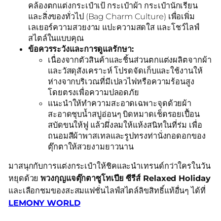
คล้องตกแต่งกระเป๋าเป้ กระเป๋าผ้า กระเป๋านักเรียน
และสิ่งของทั่วไป (Bag Charm Culture) เพื่อเพิ่ม
เลเยอร์ความสวยงาม แปะความสดใส และโชว์ไลฟ์
สไตล์ในแบบคุณ
ข้อควรระวังและการดูแลรักษา:
เนื่องจากตัวสินค้าและชิ้นส่วนตกแต่งผลิตจากผ้า
และวัสดุสังเคราะห์ โปรดจัดเก็บและใช้งานให้
ห่างจากบริเวณที่มีเปลวไฟหรือความร้อนสูง
โดยตรงเพื่อความปลอดภัย
แนะนำให้ทำความสะอาดเฉพาะจุดด้วยผ้า
สะอาดชุบน้ำสบู่อ่อนๆ บิดหมาดเช็ดรอยเปื้อน
สบัดขนให้ฟู แล้วผึ่งลมให้แห้งสนิทในที่ร่ม เพื่อ
ถนอมสีผ้าพาสเทลและรูปทรงท่านั่งกอดอกของ
ตุ๊กตาให้สวยงามยาวนาน
มาสนุกกับการแต่งกระเป๋าให้ชิคและนำเทรนด์กว่าใครในวัน
หยุดด้วย
พวงกุญแจตุ๊กตาซูโทเปีย ซีรีส์ Relaxed Holiday
และเลือกชมของสะสมแฟชั่นไลฟ์สไตล์ลิขสิทธิ์แท้อื่นๆ ได้ที่
LEMONY WORLD