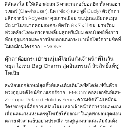
สีสันสดใส มีให้เลือกสะสม 3 คาแรกเตอร์ยอดฮิต ทั้ง คลอฮา
วเซอร์ (Clawhauser), นิค (Nick) และ จูดี้ (Judy) ตัวตุ๊กตา
ผลิตจากผ้า Polyester คุณภาพเยี่ยม ขนนุ่มละเอียดละมุน
มือ มาในขนาดคอมแพคกะทัดรัด 8 x 7 x 11 ซม. มาพร้อม
ห่วงคล้องโลหะทรงหกเหลี่ยมสุดพรีเมียม ตอบโจทย์ทั้งการ
ห้อยกุญแจรถและการห้อยตกแต่งกระเป๋าเพื่อโชว์ความชิคที่
ไม่เหมือนใครจาก LEMONY
ตุ๊กตาห้อยกระเป๋าขนนุ่มดีไซน์แก๊งเจ้าหน้าที่ในวัน
หยุด ไอเทม Bag Charm สุดอินเทรนด์ ลิขสิทธิ์แท้ซู
โทเปีย
สะท้อนเอกลักษณ์สุดคิ้วท์และเติมเต็มไลฟ์สไตล์แฟชั่นด้วย
พวงกุญแจดีไซน์ซิกเนเจอร์จาก LEMONY คอลเลกชันพิเศษ
Zootopia Relaxed Holiday Series ความชิคที่ไม่เหมือน
ใครของรุ่นนี้คือการแปลงโฉมเหล่าเจ้าหน้าที่ตำรวจและผอง
เพื่อนคนเก่งแห่งนครซูโทเปียให้ออกมาในลุคพักผ่อนสุดผ่อน
คลาย ตัวงานเย็บอย่างประณีต ขนฟูนุ่มหนาแน่น สัมผัสเด้ง