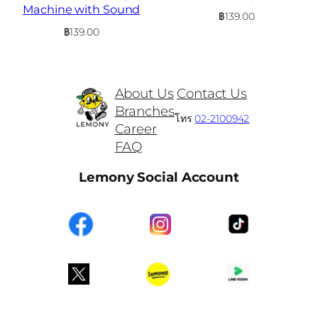
Machine with Sound
฿
139.00
฿
139.00
About Us
Contact Us
Branches
โทร
02-2100942
Career
FAQ
Lemony Social Account