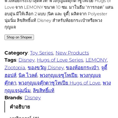
พวงห้อยกระเป๋าสุดคิ้วท์! พวงกุญแจตุ๊กตาซูโทเปีย Hugs of
Love จาก LEMONY ขนาด 10 ซม. มาในธีม “การกอด” แสน
อบอุ่น มีให้เลือก 2 แบบ (นิค และ จูดี้) ผลิตจาก Polyester
นุ่มนิ่ม ลิขสิทธิ์แท้ Disney สำหรับห้อยกระเป๋าหรือพวง
กุญแจ
Shop on Shopee
Category
:
Toy Series
, 
New Products
Tags
:
Disney
, 
Hugs of Love Series
, 
LEMONY
, 
Zootopia
, 
ของขวัญ Disney
, 
ของห้อยกระเป๋า
, 
จูดี้
ฮอปส์
, 
นิค ไวลด์
, 
พวงกุญแจซูโทเปีย
, 
พวงกุญแจ
ตุ๊กตา
, 
พวงกุญแจตุ๊กตาซูโทเปีย Hugs of Love
, 
พวง
กุญแจนุ่มนิ่ม
, 
ลิขสิทธิ์แท้
Brands
:
Disney
คำอธิบาย