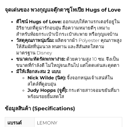
จุดเด่นของ พวงกุญแจตุ๊กตาซูโทเปีย Hugs of Love
ดีไซน์ Hugs of Love:
ออกแบบให้คาแรกเตอร์อยู่ใน
อิริยาบถที่ดูน่ารักอบอุ่น สื่อความหมายดีๆ เหมาะ
สำหรับห้อยกระเป๋าเป้ กระเป๋าสะพาย หรือกุญแจบ้าน
วัสดุคุณภาพนุ่มนิ่ม:
ผลิตจากผ้า Polyester คุณภาพสูง
ให้สัมผัสที่นุ่มนวล ทนทาน และสีสันสดใสตาม
มาตรฐาน Disney
ขนาดกะทัดรัดพกพาง่าย:
ด้วยความสูง 10 ซม. จึงเป็น
ขนาดที่กำลังดี ไม่ใหญ่จนเกินไป แต่โดดเด่นสะดุดตา
มีให้เลือกสะสม 2 แบบ:
Nick Wilde (นิค):
จิ้งจอกหนุ่มเจ้าเสน่ห์ใน
สไตล์ที่ดูอบอุ่น
Judy Hopps (จูดี้):
กระต่ายสาวจอมขยันที่มา
พร้อมรอยยิ้มสดใส
ข้อมูลสินค้า (Specifications)
แบรนด์
LEMONY