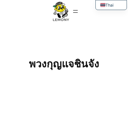
ข้าม
Thai
ไป
English
ยัง
เนื้อหา
พวงกุญแจชินจัง