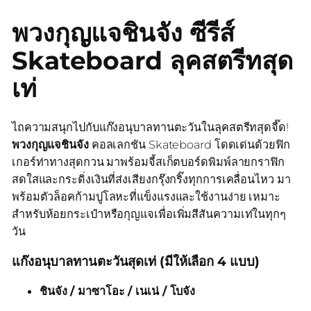
พวงกุญแจชินจัง ซีรีส์
Skateboard ลุคสตรีทสุด
เท่
ไถความสนุกไปกับแก๊งอนุบาลทานตะวันในลุคสตรีทสุดจี๊ด!
พวงกุญแจชินจัง
คอลเลกชัน Skateboard โดดเด่นด้วยฟิก
เกอร์ท่าทางสุดกวน มาพร้อมจี้สเก็ตบอร์ดพิมพ์ลายกราฟิก
สดใสและกระดิ่งเงินที่ส่งเสียงกรุ๊งกริ๊งทุกการเคลื่อนไหว มา
พร้อมตัวล็อคก้ามปูโลหะที่แข็งแรงและใช้งานง่าย เหมาะ
สำหรับห้อยกระเป๋าหรือกุญแจเพื่อเพิ่มสีสันความเท่ในทุกๆ
วัน
แก๊งอนุบาลทานตะวันสุดเท่ (มีให้เลือก 4 แบบ)
ชินจัง / มาซาโอะ / เนเน่ / โบจัง