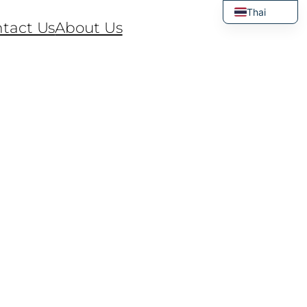
Thai
tact Us
About Us
English