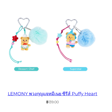
LEMONY พวงกุญแจหมีเนย ซีรีส์ Puffy Heart
฿
139.00