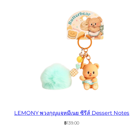
LEMONY พวงกุญแจหมีเนย ซีรีส์ Dessert Notes
฿
139.00