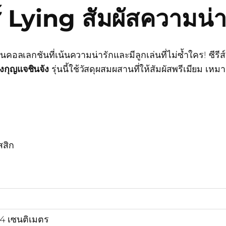
ส์ Lying สัมผัสความน่า
นคอลเลกชันที่เน้นความน่ารักและมีลูกเล่นที่ไม่ซ้ำใคร! ซีร
งกุญแจชินจัง
รุ่นนี้ใช้วัสดุผสมผสานที่ให้สัมผัสพรีเมียม 
สสิก
3.4 เซนติเมตร