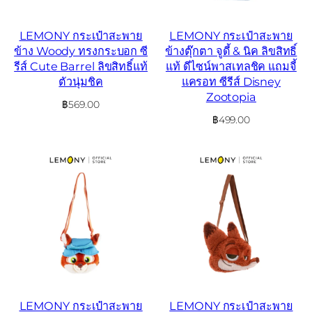
LEMONY กระเป๋าสะพาย
LEMONY กระเป๋าสะพาย
ข้าง Woody ทรงกระบอก ซี
ข้างตุ๊กตา จูดี้ & นิค ลิขสิทธิ์
รีส์ Cute Barrel ลิขสิทธิ์แท้
แท้ ดีไซน์พาสเทลชิค แถมจี้
ตัวนุ่มชิค
แครอท ซีรีส์ Disney
Zootopia
฿
569.00
฿
499.00
LEMONY กระเป๋าสะพาย
LEMONY กระเป๋าสะพาย