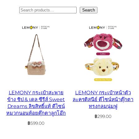
ค้นหา
Search
LEMONY กระเป๋าสะพาย
LEMONY กระเป๋าหน้าตัว
ข้าง ชิป & เดล ซีรีส์ Sweet
ละครดิสนีย์ ดีไซน์หน้าตุ๊กตา
Dreams ลิขสิทธิ์แท้ ดีไซน์
ทรงกลมนุ่มฟู
หมวกนอนห้อยตุ๊กตาลูกโอ๊ก
฿
299.00
฿
599.00