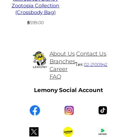
Zootopia Collection
(Crossbody Bag)
฿
599.00
About Us
Contact Us
Branches
โทร
02-2100942
Career
FAQ
Lemony Social Account