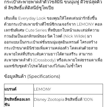
กระเป๋าสะพายพาดลำตัวไซส์มินิ ขนนุ่มฟู ดีไซน์สุดคิ้ว
ท์ ลิขสิทธิ์แท้ดิสนีย์ซูโทเปีย
เติมเต็ม Everyday Look ของคุณให้โดดเด่นน่ารักยิ่งขึ้น
ด้วยกระเป๋าสะพายข้างดีไซน์ซิกเนเจอร์จาก LEMONY คอล
เลกชันพิเศษ Cute Series ที่หยิบยกใบหน้าและเสน่ห์ความ
กวนอันเป็นเอกลักษณ์ของ นิค ไวลด์ (Nick Wilde) มา
ออกแบบเป็นกระเป๋าแฟชั่นขนนุ่มสุดอินเทรนด์ โครงสร้าง
กระเป๋าขนาดมินิช่วยเพิ่มความคล่องตัว โดดเด่นด้วยสาย
สะพายไหล่ที่ปรับระดับความยาวได้ตามสรีระ สามารถ
สะพายพาดลำตัว (Crossbody) หรือสะพายไหล่ธรรมดาเพื่อ
แมทช์กับชุดตัวโปรดได้อย่างเก๋ไก๋และไม่ซ้ำใคร
ข้อมูลสินค้า (Specifications)
แบรนด์
LEMONY
ลิขสิทธิ์คอลเลก
Disney Zootopia ลิขสิทธิ์แท้ 100%
ชัน