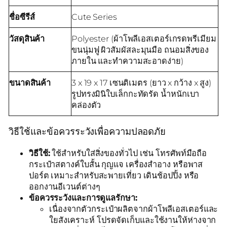
ชื่อซีรีส์
Cute Series
วัสดุสินค้า
Polyester (ผ้าโพลีเอสเตอร์เกรดพรีเมียม
ขนนุ่มฟู ผิวสัมผัสละมุนมือ ถนอมสิ่งของ
ภายใน และทำความสะอาดง่าย)
ขนาดสินค้า
3 x 19 x 17 เซนติเมตร (ยาว x กว้าง x สูง)
รูปทรงมินิใบเล็กกะทัดรัด น้ำหนักเบา
คล่องตัว
วิธีใช้และข้อควรระวังเพื่อความปลอดภัย
วิธีใช้:
ใช้สำหรับใส่สิ่งของทั่วไป เช่น โทรศัพท์มือถือ
กระเป๋าสตางค์ใบสั้น กุญแจ เครื่องสำอาง หรือพาส
ปอร์ต เหมาะสำหรับสะพายเที่ยว เดินช้อปปิ้ง หรือ
ออกงานอีเวนต์ต่างๆ
ข้อควรระวังและการดูแลรักษา:
เนื่องจากตัวกระเป๋าผลิตจากผ้าโพลีเอสเตอร์และ
ใยสังเคราะห์ โปรดจัดเก็บและใช้งานให้ห่างจาก