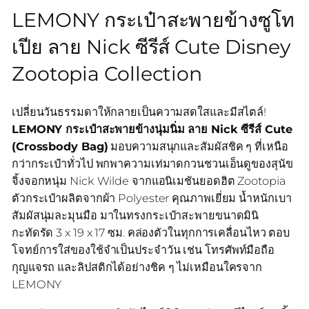
LEMONY กระเป๋าสะพายข้างซูโท
เปีย ลาย Nick ซีรีส์ Cute Disney
Zootopia Collection
เปลี่ยนวันธรรมดาให้กลายเป็นความสดใสและมีสไตล์!
LEMONY กระเป๋าสะพายข้างนุ่มนิ่ม ลาย Nick ซีรีส์ Cute
(Crossbody Bag)
มอบความสนุกและสัมผัสชิค ๆ ที่เหนือ
กว่ากระเป๋าทั่วไป พกพาความเท่มาดกวนชวนเอ็นดูของสุนัข
จิ้งจอกหนุ่ม Nick Wilde จากแอนิเมชันยอดฮิต Zootopia
ตัวกระเป๋าผลิตจากผ้า Polyester คุณภาพเยี่ยม น้ำหนักเบา
สัมผัสนุ่มละมุนมือ มาในทรงกระเป๋าสะพายขนาดมินิ
กะทัดรัด 3 x 19 x 17 ซม. คล่องตัวในทุกการเคลื่อนไหว ตอบ
โจทย์การใส่ของใช้จำเป็นประจำวัน เช่น โทรศัพท์มือถือ
กุญแจรถ และลิปสติกได้อย่างชิค ๆ ไม่เหมือนใครจาก
LEMONY