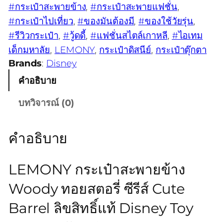
#กระเป๋าสะพายข้าง
, 
#กระเป๋าสะพายแฟชั่น
, 
#กระเป๋าไปเที่ยว
, 
#ของมันต้องมี
, 
#ของใช้วัยรุ่น
, 
#รีวิวกระเป๋า
, 
#วู้ดดี้
, 
#แฟชั่นสไตล์เกาหลี
, 
#ไอเทม
เด็กมหาลัย
, 
LEMONY
, 
กระเป๋าดิสนีย์
, 
กระเป๋าตุ๊กตา
Brands
:
Disney
คำอธิบาย
บทวิจารณ์ (0)
คำอธิบาย
LEMONY กระเป๋าสะพายข้าง
Woody ทอยสตอรี่ ซีรีส์ Cute
Barrel ลิขสิทธิ์แท้ Disney Toy