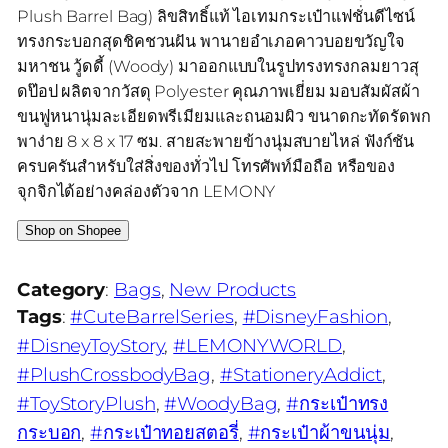
Plush Barrel Bag) ลิขสิทธิ์แท้ ไอเทมกระเป๋าแฟชั่นดีไซน์
ทรงกระบอกสุดชิคชวนฝัน พานายอำเภอคาวบอยขวัญใจ
มหาชน วู้ดดี้ (Woody) มาออกแบบในรูปทรงทรงกลมยาวสุ
ดป๊อป ผลิตจากวัสดุ Polyester คุณภาพเยี่ยม มอบสัมผัสผ้า
ขนฟูหนานุ่มละเอียดพรีเมียมและถนอมผิว ขนาดกะทัดรัดพก
พาง่าย 8 x 8 x 17 ซม. สายสะพายข้างนุ่มสบายไหล่ ฟังก์ชัน
ครบครันสำหรับใส่สิ่งของทั่วไป โทรศัพท์มือถือ หรือของ
จุกจิกได้อย่างคล่องตัวจาก LEMONY
Shop on Shopee
Category
:
Bags
, 
New Products
Tags
:
#CuteBarrelSeries
, 
#DisneyFashion
, 
#DisneyToyStory
, 
#LEMONYWORLD
, 
#PlushCrossbodyBag
, 
#StationeryAddict
, 
#ToyStoryPlush
, 
#WoodyBag
, 
#กระเป๋าทรง
กระบอก
, 
#กระเป๋าทอยสตอรี่
, 
#กระเป๋าผ้าขนนุ่ม
, 