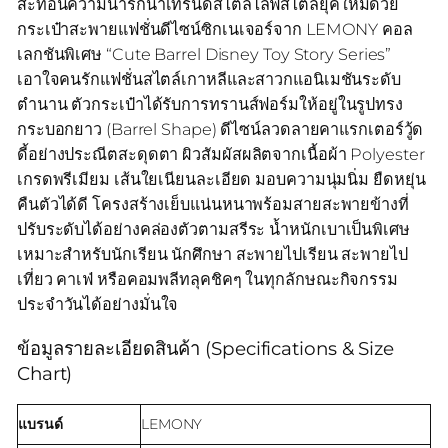
สะท้อนความน่ารักนำเทรนด์สไตล์ไลฟ์สไตล์ยุคใหม่ด้วย
กระเป๋าสะพายแฟชั่นดีไซน์ซิกเนเจอร์จาก LEMONY คอล
เลกชันพิเศษ “Cute Barrel Disney Toy Story Series”
เอาใจคนรักแฟชั่นสไตล์เกาหลีและสาวกแอนิเมชันระดับ
ตำนาน ตัวกระเป๋าได้รับการทรานส์ฟอร์มให้อยู่ในรูปทรง
กระบอกยาว (Barrel Shape) ดีไซน์ลวดลายคาแรกเตอร์วู้ด
ดี้อย่างประณีตสะดุดตา ผิวสัมผัสผลิตจากเนื้อผ้า Polyester
เกรดพรีเมียม เส้นใยเนียนละเอียด มอบความนุ่มนิ่ม ยืดหยุ่น
คืนตัวได้ดี โครงสร้างเย็บแน่นหนาพร้อมสายสะพายข้างที่
ปรับระดับได้อย่างคล่องตัวตามสรีระ น้ำหนักเบาเป็นพิเศษ
เหมาะสำหรับนักเรียน นักศึกษา สะพายไปเรียน สะพายไป
เที่ยว คาเฟ่ หรือคอมพลีทลุคชิคๆ ในทุกลักษณะกิจกรรม
ประจำวันได้อย่างมั่นใจ
ข้อมูลรายละเอียดสินค้า (Specifications & Size
Chart)
แบรนด์
LEMONY