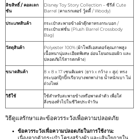
ลิขสิทธิ์ / คอลเลก
Disney Toy Story Collection – ซีรีส์ Cute
ชัน
Barrel (คาแรกเตอร์ วู้ดดี้ / Woody)
ประเภทสินค้า
กระเป๋าสะพายข้างผ้าตุ๊กตาทรงกระบอก /
กระเป๋าแฟชั่น (Plush Barrel Crossbody
Bag)
วัสดุสินค้า
Polyester 100% (ผ้าโพลีเอสเตอร์คุณภาพสูง
เนื้อหนานุ่มละเอียดพิเศษ อ่อนโยนถนอมผิว และ
ปลอดภัยไร้สารตกค้าง)
ขนาดสินค้า
8 x 8 x 17 เซนติเมตร (ยาว x กว้าง x สูง) ทรง
กระบอกปุ๊กปิ๊กเรียวบางพกพาง่าย น้ำหนักเบา ไม่
ถ่วงไหล่
วิธีใช้
ใช้สำหรับสะพายข้างหรือพาดลำตัว เพื่อใส่
สิ่งของทั่วไปในชีวิตประจำวัน
วิธีดูแลรักษาและข้อควรระวังเพื่อความปลอดภัย
ข้อควรระวังเพื่อความปลอดภัยในการใช้งาน:
เนื่องจากตัวกระเป๋า โครงสร้างผ้า และเส้นใยภายใน