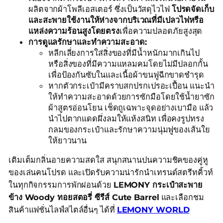
ผลิตจากผ้าโพลีเอสเตอร์ ซึ่งเป็นวัสดุไวไฟ
โปรดจัดเก็บ
และสะพายใช้งานให้ห่างจากบริเวณที่มีเปลวไฟหรือ
แหล่งความร้อนสูงโดยตรง
เพื่อความปลอดภัยสูงสุด
การดูแลรักษาและทำความสะอาด:
หลีกเลี่ยงการใส่สิ่งของที่มีน้ำหนักมากเกินไป
หรือสิ่งของที่มีความแหลมคมโดยไม่มีปลอกกั้น
เพื่อป้องกันซับในและเนื้อผ้าขนฟูฉีกขาดชำรุด
หากตัวกระเป๋ามีคราบสกปรกเปรอะเปื้อน แนะนำ
ให้ทำความสะอาดด้วยการซักมือโดยใช้น้ำยาซัก
ผ้าสูตรอ่อนโยน เช็ดถูเฉพาะจุดอย่างเบามือ แล้ว
นำไปตากแดดผึ่งลมให้แห้งสนิท เพื่อคงรูปทรง
กลมของกระเป๋าและรักษาความนุ่มฟูของเส้นใย
ให้ยาวนาน
เติมเต็มกลิ่นอายความสดใส สนุกสนานปนความชิคของคู่หู
ของเล่นคนโปรด และเปิดรับความน่ารักนำเทรนด์สตรีทคิ้วท์
ในทุกกิจกรรมการพักผ่อนด้วย
LEMONY กระเป๋าสะพาย
ข้าง Woody ทอยสตอรี่ ซีรีส์ Cute Barrel
และเลือกชม
สินค้าแฟชั่นไลฟ์สไตล์อื่นๆ ได้ที่
LEMONY WORLD