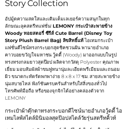
Story Collection
อัปมู้ดความสดใสและเติมเต็มเลเยอร์ความสนุกในทุก
ลักษณะลุคสตรีทแฟชั่น!
LEMONY กระเป๋าสะพายข้าง
Woody ทอยสตอรี่ ซีรีส์ Cute Barrel (Disney Toy
Story Plush Barrel Bag) ลิขสิทธิ์แท้
ไอเทมกระเป๋า
แฟชั่นดีไซน์ทรงกระบอกสุดชิคชวนฝัน พานายอำเภอ
คาวบอยขวัญใจมหาชน วู้ดดี้ (Woody) มาออกแบบในรูป
ทรงทรงกลมยาวสุดป๊อป ผลิตจากวัสดุ Polyester คุณภาพ
เยี่ยม มอบสัมผัสผ้าขนฟูหนานุ่มละเอียดพรีเมียมและถนอม
ผิว ขนาดกะทัดรัดพกพาง่าย 8 x 8 x 17 ซม. สายสะพายข้าง
นุ่มสบายไหล่ ฟังก์ชันครบครันสำหรับใส่สิ่งของทั่วไป
โทรศัพท์มือถือ หรือของจุกจิกได้อย่างคล่องตัวจาก
LEMONY
กระเป๋าผ้าตุ๊กตาทรงกระบอกดีไซน์นายอำเภอวู้ดดี้ ไอ
เทมไลฟ์สไตล์มินิมอลสุดป๊อปสไตล์วัยรุ่นสตรีทคิ้วท์