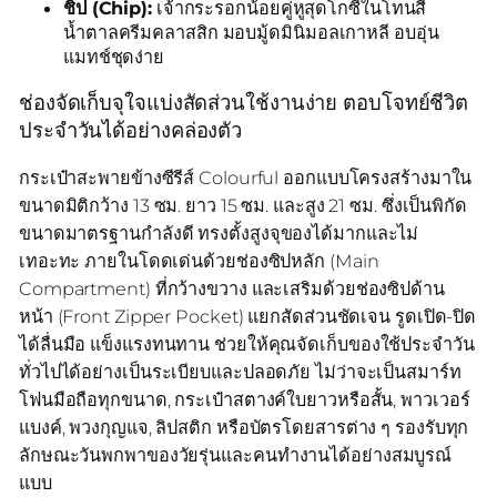
ชิป (Chip):
เจ้ากระรอกน้อยคู่หูสุดโกซี่ในโทนสี
น้ำตาลครีมคลาสสิก มอบมู้ดมินิมอลเกาหลี อบอุ่น
แมทช์ชุดง่าย
ช่องจัดเก็บจุใจแบ่งสัดส่วนใช้งานง่าย ตอบโจทย์ชีวิต
ประจำวันได้อย่างคล่องตัว
กระเป๋าสะพายข้างซีรีส์ Colourful ออกแบบโครงสร้างมาใน
ขนาดมิติกว้าง 13 ซม. ยาว 15 ซม. และสูง 21 ซม. ซึ่งเป็นพิกัด
ขนาดมาตรฐานกำลังดี ทรงตั้งสูงจุของได้มากและไม่
เทอะทะ ภายในโดดเด่นด้วยช่องซิปหลัก (Main
Compartment) ที่กว้างขวาง และเสริมด้วยช่องซิปด้าน
หน้า (Front Zipper Pocket) แยกสัดส่วนชัดเจน รูดเปิด-ปิด
ได้ลื่นมือ แข็งแรงทนทาน ช่วยให้คุณจัดเก็บของใช้ประจำวัน
ทั่วไปได้อย่างเป็นระเบียบและปลอดภัย ไม่ว่าจะเป็นสมาร์ท
โฟนมือถือทุกขนาด, กระเป๋าสตางค์ใบยาวหรือสั้น, พาวเวอร์
แบงค์, พวงกุญแจ, ลิปสติก หรือบัตรโดยสารต่าง ๆ รองรับทุก
ลักษณะวันพกพาของวัยรุ่นและคนทำงานได้อย่างสมบูรณ์
แบบ