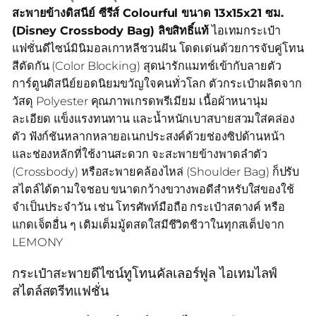
สะพายข้างดิสนีย์ ซีรีส์ Colourful ขนาด 13x15x21 ซม.
(Disney Crossbody Bag) ลิขสิทธิ์แท้
ไอเทมกระเป๋า
แฟชั่นดีไซน์มินิมอลเกาหลีชวนฝัน โดดเด่นด้วยการจับคู่โทน
สีตัดกัน (Color Blocking) สุดน่ารักแมทช์เข้ากับลายตัว
การ์ตูนดิสนีย์ยอดนิยมขวัญใจคนทั่วโลก ตัวกระเป๋าผลิตจาก
วัสดุ Polyester คุณภาพเกรดพรีเมียม เนื้อผ้าหนานุ่ม
ละเอียด แข็งแรงทนทาน และน้ำหนักเบาสบายสวมใส่คล่อง
ตัว ฟังก์ชันหลากหลายอเนกประสงค์ด้วยช่องซิปด้านหน้า
และช่องหลักที่ใช้งานสะดวก จะสะพายข้างพาดลำตัว
(Crossbody) หรือสะพายคล้องไหล่ (Shoulder Bag) ก็ปรับ
สไตล์ได้ตามใจชอบ ขนาดกว้างขวางพอดีสำหรับใส่ของใช้
จำเป็นประจำวัน เช่น โทรศัพท์มือถือ กระเป๋าสตางค์ หรือ
แกดเจ็ตอื่น ๆ เติมเต็มมู้ดสดใสมีชีวิตชีวาในทุกสเต็ปจาก
LEMONY
กระเป๋าสะพายดีไซน์ทูโทนคัลเลอร์ฟูล ไอเทมไลฟ์
สไตล์สตรีทแฟชั่น