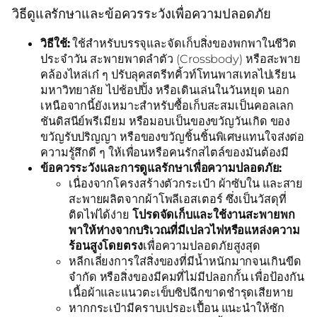
วิธีดูแลรักษาและข้อควรระวังเพื่อความปลอดภัย
วิธีใช้:
ใช้สำหรับบรรจุและจัดเก็บสิ่งของพกพาในชีวิต
ประจำวัน สะพายพาดลำตัว (Crossbody) หรือสะพาย
คล้องไหล่เก๋ ๆ ปรับลุคสตรีทคิ้วท์โทนพาสเทลไปเรียน
มหาวิทยาลัย ไปช้อปปิ้ง หรือเดินเล่นในวันหยุด นอก
เหนือจากนี้ยังเหมาะสำหรับซื้อเก็บสะสมเป็นคอลเลก
ชันดิสนีย์พรีเมียม หรือมอบเป็นของขวัญวันเกิด ของ
ขวัญรับปริญญา หรือของขวัญชิ้นชิ้นพิเศษแทนใจส่งต่อ
ความรู้สึกดี ๆ ให้เพื่อนหรือคนรักสไตล์ของมันต้องมี
ข้อควรระวังและการดูแลรักษาเพื่อความปลอดภัย:
เนื่องจากโครงสร้างตัวกระเป๋า ผ้าซับใน และสาย
สะพายผลิตจากผ้าโพลีเอสเตอร์ ซึ่งเป็นวัสดุที่
ติดไฟได้ง่าย
โปรดจัดเก็บและใช้งานสะพายพก
พาให้ห่างจากบริเวณที่มีเปลวไฟหรือแหล่งความ
ร้อนสูงโดยตรง
เพื่อความปลอดภัยสูงสุด
หลีกเลี่ยงการใส่สิ่งของที่มีน้ำหนักมากจนเกินขีด
จำกัด หรือสิ่งของมีคมที่ไม่มีปลอกกั้น เพื่อป้องกัน
เนื้อผ้าและแนวตะเข็บซิปฉีกขาดชำรุดเสียหาย
หากกระเป๋ามีคราบเปรอะเปื้อน แนะนำให้ซัก