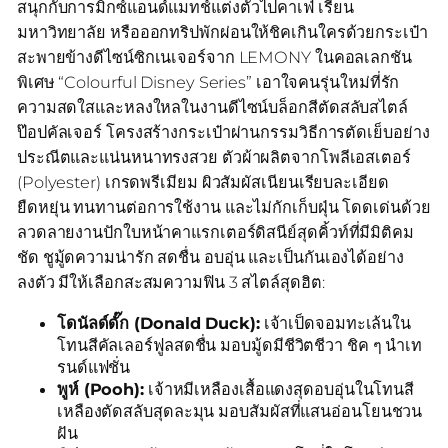
สนุกกับการมิกซ์แอนด์แมทช์แต่งตัวไปคาเฟ่ เรียน
มหาวิทยาลัย หรือออกทริปพักผ่อนให้ชิคเกินใครด้วยกระเป๋า
สะพายข้างดีไซน์ซิกเนเจอร์จาก LEMONY ในคอลเลกชัน
พิเศษ “Colourful Disney Series” เอาใจคนรุ่นใหม่ที่รัก
ความสดใสและหลงใหลในงานดีไซน์บล็อกสีตัดสลับสไตล์
ป๊อปคัลเจอร์ โครงสร้างกระเป๋าผ่านกรรมวิธีการตัดเย็บอย่าง
ประณีตและแน่นหนาทรงสวย ตัวผ้าผลิตจากโพลีเอสเตอร์
(Polyester) เกรดพรีเมียม ผิวสัมผัสเนียนเรียบละเอียด
ยืดหยุ่น ทนทานต่อการใช้งาน และไม่กักเก็บฝุ่น โดดเด่นด้วย
ลวดลายงานปักใบหน้าคาแรกเตอร์ดิสนีย์สุดคิ้วท์ที่มีมิติคม
ชัด ชูมู้ดความน่ารัก สดชื่น อบอุ่น และเป็นกันเองได้อย่าง
ลงตัว มีให้เลือกสะสมความฟิน 3 สไตล์สุดฮิต:
โดนัลด์ดั๊ก (Donald Duck):
เจ้าเป็ดจอมทะเล้นใน
โทนสีคัลเลอร์ฟูลสดชื่น มอบมู้ดมีชีวิตชีวา ชิค ๆ นำเท
รนด์แฟชั่น
พูห์ (Pooh):
เจ้าหมีเหลืองเสื้อแดงสุดอบอุ่นในโทนสี
เหลืองตัดสลับสุดละมุน มอบสัมผัสที่แสนอ่อนโยนชวน
ฝัน