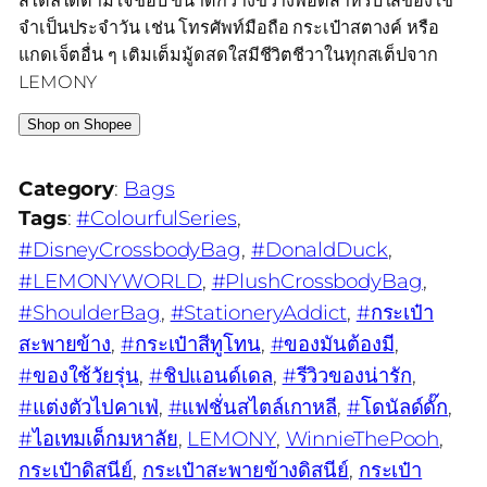
จำเป็นประจำวัน เช่น โทรศัพท์มือถือ กระเป๋าสตางค์ หรือ
แกดเจ็ตอื่น ๆ เติมเต็มมู้ดสดใสมีชีวิตชีวาในทุกสเต็ปจาก
LEMONY
Shop on Shopee
Category
:
Bags
Tags
:
#ColourfulSeries
, 
#DisneyCrossbodyBag
, 
#DonaldDuck
, 
#LEMONYWORLD
, 
#PlushCrossbodyBag
, 
#ShoulderBag
, 
#StationeryAddict
, 
#กระเป๋า
สะพายข้าง
, 
#กระเป๋าสีทูโทน
, 
#ของมันต้องมี
, 
#ของใช้วัยรุ่น
, 
#ชิปแอนด์เดล
, 
#รีวิวของน่ารัก
, 
#แต่งตัวไปคาเฟ่
, 
#แฟชั่นสไตล์เกาหลี
, 
#โดนัลด์ดั๊ก
, 
#ไอเทมเด็กมหาลัย
, 
LEMONY
, 
WinnieThePooh
, 
กระเป๋าดิสนีย์
, 
กระเป๋าสะพายข้างดิสนีย์
, 
กระเป๋า