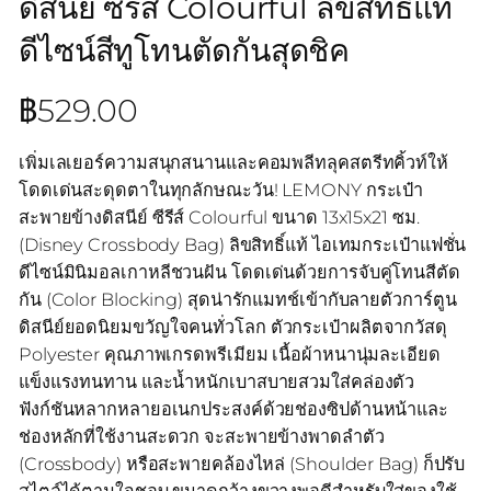
ดิสนีย์ ซีรีส์ Colourful ลิขสิทธิ์แท้
ดีไซน์สีทูโทนตัดกันสุดชิค
฿
529.00
เพิ่มเลเยอร์ความสนุกสนานและคอมพลีทลุคสตรีทคิ้วท์ให้
โดดเด่นสะดุดตาในทุกลักษณะวัน! LEMONY กระเป๋า
สะพายข้างดิสนีย์ ซีรีส์ Colourful ขนาด 13x15x21 ซม.
(Disney Crossbody Bag) ลิขสิทธิ์แท้ ไอเทมกระเป๋าแฟชั่น
ดีไซน์มินิมอลเกาหลีชวนฝัน โดดเด่นด้วยการจับคู่โทนสีตัด
กัน (Color Blocking) สุดน่ารักแมทช์เข้ากับลายตัวการ์ตูน
ดิสนีย์ยอดนิยมขวัญใจคนทั่วโลก ตัวกระเป๋าผลิตจากวัสดุ
Polyester คุณภาพเกรดพรีเมียม เนื้อผ้าหนานุ่มละเอียด
แข็งแรงทนทาน และน้ำหนักเบาสบายสวมใส่คล่องตัว
ฟังก์ชันหลากหลายอเนกประสงค์ด้วยช่องซิปด้านหน้าและ
ช่องหลักที่ใช้งานสะดวก จะสะพายข้างพาดลำตัว
(Crossbody) หรือสะพายคล้องไหล่ (Shoulder Bag) ก็ปรับ
สไตล์ได้ตามใจชอบ ขนาดกว้างขวางพอดีสำหรับใส่ของใช้