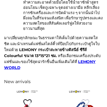
ทำความสะอาดด้วยมือโดยใช้น้ำยาซักผ้าสูตร
อ่อนโยน เช็ดถูเฉพาะจุดอย่างเบามือ หลีกเลี่ยง
การซักเครื่องและการบิดผ้าแรง ๆ จากนั้นนำไป
ผึ่งลมในที่ร่มจนแห้งสนิท เพื่อรักษารูปทรงและคง
ความสดใสของสีสันคัลเลอร์ฟูลให้สวยงาม
ยาวนานที่สุด
มาเปลี่ยนทุกลักษณะวันธรรมดาให้เต็มไปด้วยความสดใส
ชิค และนำเทรนด์แฟชั่นสไตล์คิ้วท์ป๊อปไปกับกระเป๋าคู่ใจใบ
ใหม่ด้วย
LEMONY กระเป๋าสะพายข้างดิสนีย์ ซีรีส์
Colourful ขนาด 13*15*21 ซม.
หรือเลือกชมเครื่องประดับ
แฟชั่นและของใช้สุดน่ารักชิ้นอื่นเพิ่มเติมได้ที่
LEMONY
WORLD
New arrivals