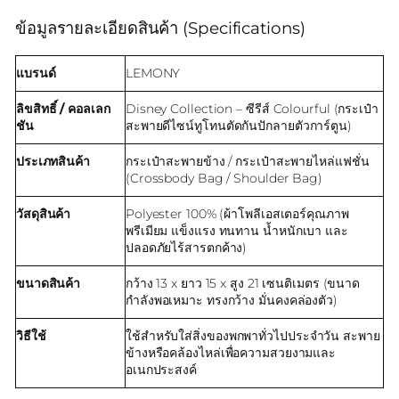
ข้อมูลรายละเอียดสินค้า (Specifications)
แบรนด์
LEMONY
ลิขสิทธิ์ / คอลเลก
Disney Collection – ซีรีส์ Colourful (กระเป๋า
ชัน
สะพายดีไซน์ทูโทนตัดกันปักลายตัวการ์ตูน)
ประเภทสินค้า
กระเป๋าสะพายข้าง / กระเป๋าสะพายไหล่แฟชั่น
(Crossbody Bag / Shoulder Bag)
วัสดุสินค้า
Polyester 100% (ผ้าโพลีเอสเตอร์คุณภาพ
พรีเมียม แข็งแรง ทนทาน น้ำหนักเบา และ
ปลอดภัยไร้สารตกค้าง)
ขนาดสินค้า
กว้าง 13 x ยาว 15 x สูง 21 เซนติเมตร (ขนาด
กำลังพอเหมาะ ทรงกว้าง มั่นคงคล่องตัว)
วิธีใช้
ใช้สำหรับใส่สิ่งของพกพาทั่วไปประจำวัน สะพาย
ข้างหรือคล้องไหล่เพื่อความสวยงามและ
อเนกประสงค์