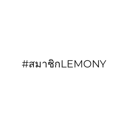
ข้าม
ไป
ยัง
เนื้อหา
#สมาชิกLEMONY