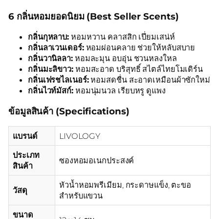
6 กลิ่นหอมยอดนิยม (Best Seller Scents)
กลิ่นกุหลาบ:
หอมหวาน คลาสสิก เปี่ยมเสน่ห์
กลิ่นลาเวนเดอร์:
หอมผ่อนคลาย ช่วยให้หลับสบาย
กลิ่นวานิลลา:
หอมละมุน อบอุ่น ชวนหลงใหล
กลิ่นมะลิขาว:
หอมสะอาด บริสุทธิ์ สไตล์ไทยโมเดิร์น
กลิ่นเฟรชไลเนอร์:
หอมสดชื่น สะอาดเหมือนผ้าซักใหม่
กลิ่นไวท์มัสก์:
หอมนุ่มนวล เรียบหรู ดูแพง
ข้อมูลสินค้า (Specifications)
แบรนด์
LIVOLOGY
ประเภท
ซองหอมอเนกประสงค์
สินค้า
หัวน้ำหอมพรีเมียม, กระดาษแข็ง, ตะขอ
วัสดุ
สำหรับแขวน
ขนาด