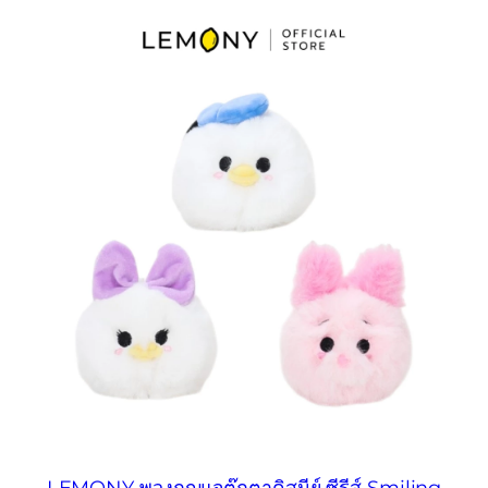
LEMONY พวงกุญแจตุ๊กตาดิสนีย์ ซีรีส์ Smiling