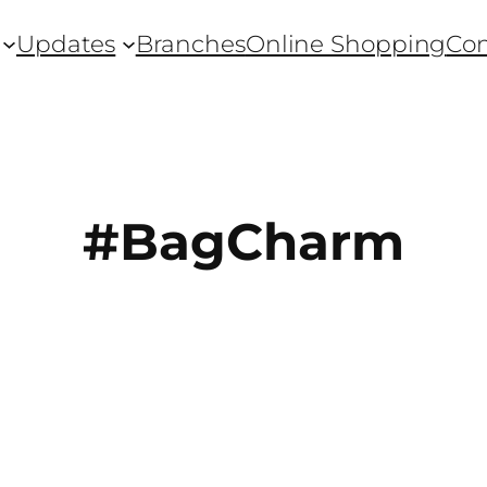
Updates
Branches
Online Shopping
Con
#BagCharm