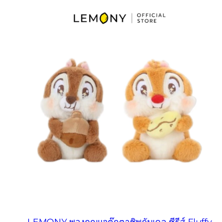
LEMONY พวงกุญแจตุ๊กตาชิพกับเดล ซีรีส์ Fluffy