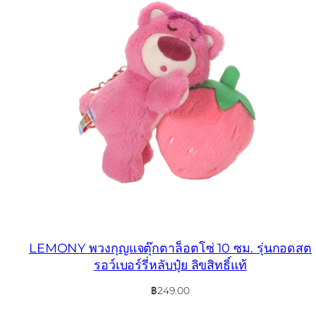
LEMONY พวงกุญแจตุ๊กตาล็อตโซ่ 10 ซม. รุ่นกอดสต
รอว์เบอร์รี่หลับปุ๋ย ลิขสิทธิ์แท้
฿
249.00