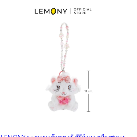
LEMONY พวงกุญแจตุ๊กตามารี ซีรีส์แมวเหมียวพเนจร