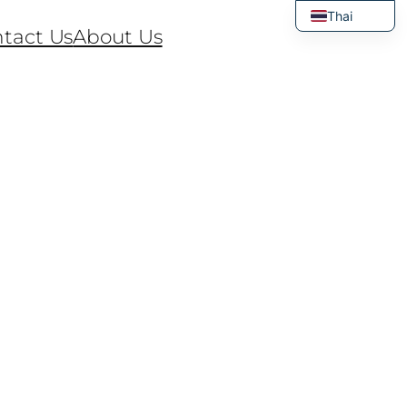
Thai
tact Us
About Us
English