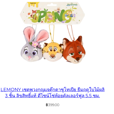
LEMONY เซตพวงกุญแจตุ๊กตาซูโทเปีย ธีมฤดูใบไม้ผลิ
3 ชิ้น ลิขสิทธิ์แท้ ดีไซน์โซ่ห้อยคัลเลอร์ฟูล 5.5 ซม.
฿
399.00