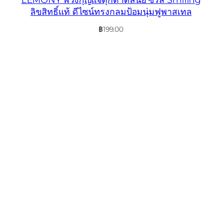
ลิขสิทธิ์แท้ ดีไซน์ทรงกลมป้อมนุ่มฟูพาสเทล
฿
199.00