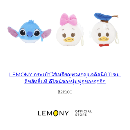
LEMONY กระเป๋าใส่เหรียญพวงกุญแจดิสนีย์ 11 ซม.
ลิขสิทธิ์แท้ ดีไซน์ซองนุ่มฟูจุของจุกจิก
฿
219.00