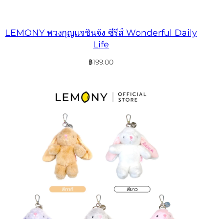
LEMONY พวงกุญแจชินจัง ซีรีส์ Wonderful Daily
Life
฿
199.00