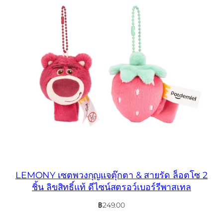
LEMONY เซตพวงกุญแจตุ๊กตา & สายรัด ล็อตโซ 2
ชิ้น ลิขสิทธิ์แท้ ดีไซน์สตรอว์เบอร์รีพาสเทล
฿
249.00