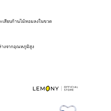
และเสียบก้านไม้หอมลงในขวด
ห่างจากอุณหภูมิสูง