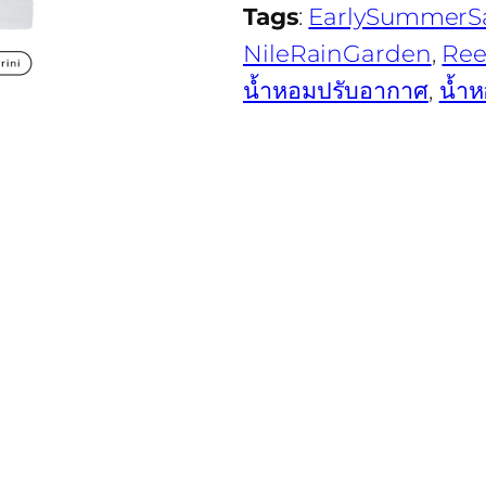
Tags
:
EarlySummerSa
NileRainGarden
, 
Ree
น้ำหอมปรับอากาศ
, 
น้ำห