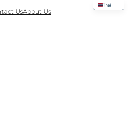
Thai
tact Us
About Us
English