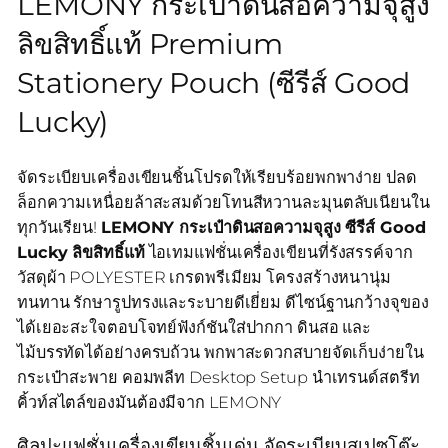
LEMONY กระเป๋าดินสอความจุสูง
ลิขสิทธิ์แท้ Premium
Stationery Pouch (ซีรีส์ Good
Lucky)
จัดระเบียบเครื่องเขียนชิ้นโปรดให้เรียบร้อยพกพาง่าย ปลด
ล็อกความเหนื่อยล้าสะสมด้วยโทนสีหวานละมุนตลับเนียนใน
ทุกวันเรียน!
LEMONY กระเป๋าดินสอความจุสูง ซีรีส์ Good
Lucky ลิขสิทธิ์แท้
ไอเทมแฟชั่นเครื่องเขียนที่รังสรรค์จาก
วัสดุผ้า POLYESTER เกรดพรีเมียม โครงสร้างหนานุ่ม
ทนทาน รักษารูปทรงและระบายดีเยี่ยม ดีไซน์ฐานกว้างจุของ
ได้เยอะสะใจตอบโจทย์ฟังก์ชันใส่ปากกา ดินสอ และ
ไม้บรรทัดได้อย่างครบถ้วน พกพาสะดวกสบายจัดเก็บง่ายใน
กระเป๋าสะพาย คอมพลีท Desktop Setup นำเทรนด์สตรีท
คิ้วท์สไตล์ของมันต้องมีจาก LEMONY
ศิลปะแฟชั่นเครื่องเขียนชิ้นเด่น จัดระเบียบสเปซโต๊ะ