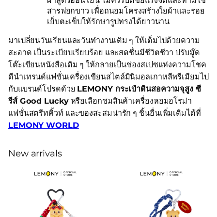
ผ้าสูตรอ่อนโยน ไม่ควรบิดขยี้แรงจัดและห้ามใช้
สารฟอกขาว เพื่อถนอมโครงสร้างใยผ้าและรอย
เย็บตะเข็บให้รักษารูปทรงได้ยาวนาน
มาเปลี่ยนวันเรียนและวันทำงานเดิม ๆ ให้เต็มไปด้วยความ
สะอาด เป็นระเบียบเรียบร้อย และสดชื่นมีชีวิตชีวา ปรับมู๊ด
โต๊ะเขียนหนังสือเดิม ๆ ให้กลายเป็นช่องสเปซแห่งความโชค
ดีนำเทรนด์แฟชั่นเครื่องเขียนสไตล์มินิมอลเกาหลีพรีเมียมไป
กับแบรนด์โปรดด้วย
LEMONY กระเป๋าดินสอความจุสูง ซี
รีส์ Good Lucky
หรือเลือกชมสินค้าเครื่องหอมอโรม่า
แฟชั่นสตรีทคิ้วท์ และของสะสมน่ารัก ๆ ชิ้นอื่นเพิ่มเติมได้ที่
LEMONY WORLD
New arrivals