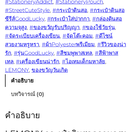
#StationeryAddict
, 
#StationeryPouch
, 
#StreetCuteStyle
, 
#กระเป๋าดินสอ
, 
#กระเป๋าดินสอ
ซีรีส์GoodLucky
, 
#กระเป๋าใส่ปากกา
, 
#กล่องดินสอ
ความจุสูง
, 
#ของขวัญรับปริญญา
, 
#ของใช้วัยรุ่น
, 
#จัดระเบียบเครื่องเขียน
, 
#จัดโต๊ะคอม
, 
#ดีไซน์
สวยงามหรูหรา
, 
#ผ้าPolyesterพรีเมียม
, 
#รีวิวของน่า
รัก
, 
#รุ่นGoodLucky
, 
#สีชมพูพาสเทล
, 
#สีฟ้าพาส
เทล
, 
#เครื่องเขียนน่ารัก
, 
#ไอเทมเด็กมหาลัย
, 
LEMONY
, 
ของขวัญวันเกิด
คำอธิบาย
บทวิจารณ์ (0)
คำอธิบาย