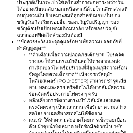
ประยุกต์เป็นกระเป๋าใส่เครื่องสำอางพกพาระหว่างวัน
ได้อย่างเนียนตลับ นอกเหนือจากนี้ด้วยโทนสีพาสเทลที่
อบอุ่นชวนฝัน จึงเหมาะสมที่สุดสำหรับมอบเป็นของ
ขวัญวันเกิดเรียกรอยยิ้ม, ของขวัญรับปริญญา, ของ
ขวัญต้อนรับเปิดเทอมเด็กมหาลัย หรือของขวัญจับ
ฉลากออฟฟิศสไตล์ของมันต้องมี
**ข้อควรระวังและจุดดูแลรักษาเพื่อความปลอดภัยที่
สำคัญสูงสุด:**
**คำเตือนเพื่อความปลอดภัยเด็ดขาด: โปรดจัด
วางและใช้งานกระเป๋าดินสอให้ห่างจากแหล่ง
กำเนิดเปลวไฟ หรือบริเวณที่มีอุณหภูมิความร้อน
จัดสูงโดยตรงเด็ดขาด** เนื่องจากวัสดุผ้า
โพลีเอสเตอร์ (POLYESTER) สามารถชำรุดเสีย
หาย หลอมละลาย หรือติดไฟได้หากสัมผัสความ
ร้อนจัดหรือประกายไฟตรง ๆ ครับ
หลีกเลี่ยงการจัดวางกระเป๋าไว้สัมผัสแสงแดด
แรงจัดตรง ๆ เป็นเวลานาน เพื่อรักษาความสว่าง
สดใสของเฉดสีพาสเทลไม่ให้ซีดจาง
แนะนำให้ทำความสะอาดโดยการเช็ดรอยเปื้อน
ด้วยผ้าชุบน้ำบิดหมาด หรือซักมือด้วยน้ำยาซัก