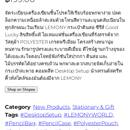
จัดระเบียบเครื่องเขียนชิ้นโปรดให้เรียบร้อยพกพาง่าย ปลด
ล็อกความเหนื่อยล้าสะสมด้วยโทนสีหวานละมุนตลับเนียนใน
ทุกลักษณะวันเรียน! LEMONY กระเป๋าดินสอ ซีรีส์ Good
Lucky ลิขสิทธิ์แท้ ไอเทมแฟชั่นเครื่องเขียนที่รังสรรค์จาก
วัสดุผ้า POLYESTER เกรดพรีเมียม โครงสร้างหนานุ่ม
ทนทาน รักษารูปทรงและระบายดีเยี่ยม ดีไซน์ฐานกว้างจุของ
ได้เยอะสะใจตอบโจทย์ฟังก์ชันใส่ปากกา ดินสอ และ
ไม้บรรทัดได้อย่างครบถ้วน พกพาสะดวกสบายจัดเก็บง่ายใน
กระเป๋าสะพาย คอมพลีท Desktop Setup นำเทรนด์สตรีท
คิ้วท์สไตล์ของมันต้องมีจาก LEMONY
Shop on Shopee
Category
:
New Products
, 
Stationary & Gift
Tags
:
#DesktopSetup
, 
#LEMONYWORLD
, 
#PencilBag
, 
#PencilCase
, 
#PolyesterPouch
, 