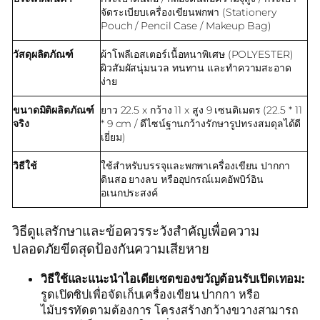
จัดระเบียบเครื่องเขียนพกพา (Stationery
Pouch / Pencil Case / Makeup Bag)
วัสดุผลิตภัณฑ์
ผ้าโพลีเอสเตอร์เนื้อหนาพิเศษ (POLYESTER)
ผิวสัมผัสนุ่มนวล ทนทาน และทำความสะอาด
ง่าย
ขนาดมิติผลิตภัณฑ์
ยาว 22.5 x กว้าง 11 x สูง 9 เซนติเมตร (22.5 * 11
จริง
* 9 cm / ดีไซน์ฐานกว้างรักษารูปทรงสมดุลได้ดี
เยี่ยม)
วิธีใช้
ใช้สำหรับบรรจุและพกพาเครื่องเขียน ปากกา
ดินสอ ยางลบ หรืออุปกรณ์เมคอัพบิว์อิน
อเนกประสงค์
วิธีดูแลรักษาและข้อควรระวังสำคัญเพื่อความ
ปลอดภัยขีดสุดป้องกันความเสียหาย
วิธีใช้และแนะนำไอเดียเซตของขวัญต้อนรับเปิดเทอม:
รูดเปิดซิปเพื่อจัดเก็บเครื่องเขียน ปากกา หรือ
ไม้บรรทัดตามต้องการ โครงสร้างกว้างขวางสามารถ