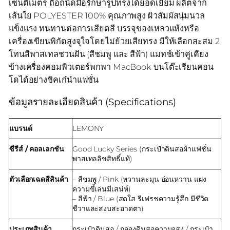
เซนติเมตร ถือถนัดมือรักษารูปทรงได้ยอดเยี่ยม ผลิตจาก
เส้นใย POLYESTER 100% คุณภาพสูง ผิวสัมผัสนุ่มนวล
แข็งแรง ทนทานต่อการเสียดสี บรรจุของเหลวแห้งหรือ
เครื่องเขียนพิกัดสูงจุใจโดยไม่ย้วยเสียทรง มีให้เลือกสะสม 2
โทนสีพาสเทลชวนฝัน (สีชมพู และ สีฟ้า) แมทช์เข้าคู่เคียง
ข้างเครื่องคอมพิวเตอร์พกพา MacBook บนโต๊ะเรียนคอน
โดได้อย่างชิคเก๋นำแฟชั่น
ข้อมูลรายละเอียดสินค้า (Specifications)
แบรนด์
LEMONY
ซีรีส์ / คอลเลกชัน
Good Lucky Series (กระเป๋าดินสอผ้าแฟชั่น
พาสเทลลิขสิทธิ์แท้)
ตัวเลือกเฉดสีสินค้า
– สีชมพู / Pink (หวานละมุน อ่อนหวาน แฝง
ความขี้เล่นมีเสน่ห์)
– สีฟ้า / Blue (สดใส รีเฟรชความรู้สึก มีชีวิต
ชีวาและสงบสะอาดตา)
ประเภทสินค้า
กระเป๋าดินสอ / กล่องดินสอความจุสูง / กระเป๋า