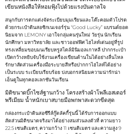
เขียนหนังสือให้หอมฟุ้งไปด้วยแรงบันดาลใจ
สนุกกับการตกแต่งจัดระเบียบมุมเรียนและโต๊ะคอมตัวโปรด
ด้วยกระเป๋าดินสอซิกเนเจอร์รุ่น “Good Lucky” แบรนด์ยอด
นิยมจาก LEMONY เอาใจกลุ่มคนรุ่นใหม่ วัยรุ่น นักเรียน
นักศึกษา มหาวิทยาลัย และชาวออฟฟิศ ไฮไลท์เด่นอยู่ที่รูป
ทรงเหลี่ยมขอบมนเรียบหรูสไตล์มินิมอลเกาหลี ปากกระเป๋า
เปิดกว้างหยิบจับใช้งานเครื่องเขียนด้านในได้อย่างลื่นไหล
รักษาสัดส่วนเครื่องมือระบายสีหรือปากกาไฮไลท์ได้อย่าง
เป็นระบบ ระเบียบเรียบร้อย บ่งบอกรสนิยมความน่ารักน่า
เอ็นดูในทุกคอลเลกชันวันเรียน
มิติขนาดบิ๊กไซส์ฐานกว้าง โครงสร้างผ้าโพลีเอสเตอร์
พรีเมียม น้ำหนักเบาสบายมือพกพาสะดวกขีดสุด
กล่องกระเป๋าดินสอซีรีส์กู๊ดลัคกี้รุ่นนี้ ได้รับการออกแบบ
สัดส่วนมิติขนาดจริงมาได้อย่างสมส่วนลงตัวที่ ความยาว
22.5 เซนติเมตร, ความกว้าง 11 เซนติเมตร และความสูง 9