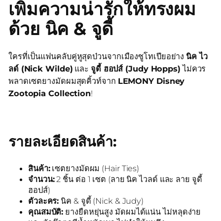
เพิ่มความน่ารักให้ทรงผม
ด้วย นิค & จูดี้
ใครที่เป็นแฟนคลับคู่หูสุดป่วนจากเมืองซูโทเปียอย่าง
นิค ไว
ลด์ (Nick Wilde)
และ
จูดี้ ฮอปส์ (Judy Hopps)
ไม่ควร
พลาดเซตยางมัดผมสุดคิ้วท์จาก
LEMONY Disney
Zootopia Collection
!
รายละเอียดสินค้า:
สินค้า:
เซตยางมัดผม (Hair Ties)
จำนวน:
2 ชิ้น ต่อ 1 เซต (ลาย นิค ไวลด์ และ ลาย จูดี้
ฮอปส์)
ตัวละคร:
นิค & จูดี้ (Nick & Judy)
คุณสมบัติ:
ยางยืดหยุ่นสูง มัดผมได้แน่น ไม่หลุดง่าย