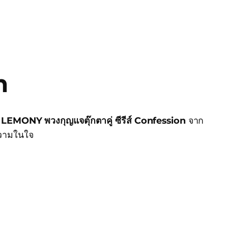
n
!
LEMONY พวงกุญแจตุ๊กตาคู่ ซีรีส์ Confession
จาก
ความในใจ