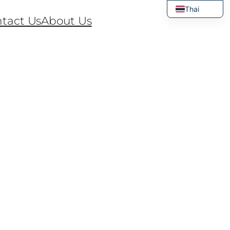
Thai
tact Us
About Us
English