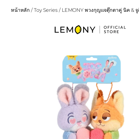
หน้าหลัก
/
Toy Series
/ LEMONY พวงกุญแจตุ๊กตาคู่ นิค & จูด