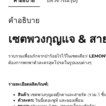
คำอธิบาย
บทวิจารณ์ (0)
คำอธิบาย
เซตพวงกุญแจ & สา
รวบรวมเพื่อนรักจากป่าร้อยไร่ไว้ในเซตเดียว!
LEMONY 
ต้องการพกพาตัวละครสุดโปรดในรูปแบบต่างๆ
รายละเอียดผลิตภัณฑ์:
สินค้า:
เซตพวงกุญแจตุ๊กตาและสายรัด (รวม 3 ชิ้
ตัวละคร:
วินนี่เดอะพูห์ และผองเพื่อน
ขนาด:
ประมาณ 8 ซม. (ขนาดเล็กกะทัดรัด)