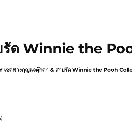
ยรัด Winnie the P
เซตพวงกุญแจตุ๊กตา & สายรัด Winnie the Pooh Coll
น)