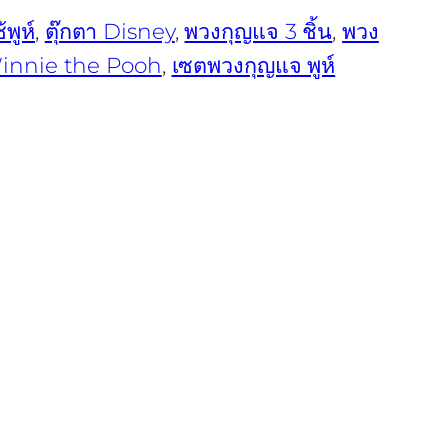
พูห์
, 
ตุ๊กตา Disney
, 
พวงกุญแจ 3 ชิ้น
, 
พวง
Winnie the Pooh
, 
เซตพวงกุญแจ พูห์