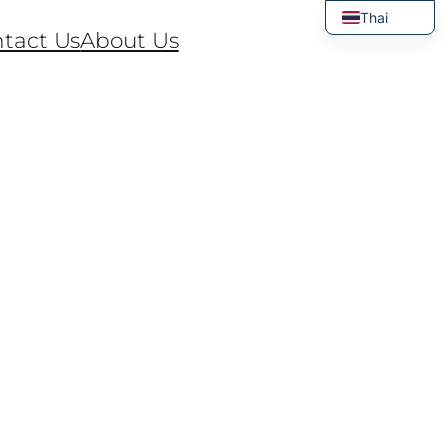
Thai
tact Us
About Us
English