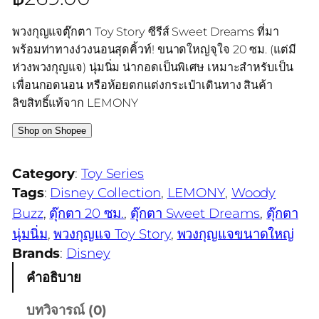
พวงกุญแจตุ๊กตา Toy Story ซีรีส์ Sweet Dreams ที่มา
พร้อมท่าทางง่วงนอนสุดคิ้วท์! ขนาดใหญ่จุใจ 20 ซม. (แต่มี
ห่วงพวงกุญแจ) นุ่มนิ่ม น่ากอดเป็นพิเศษ เหมาะสำหรับเป็น
เพื่อนกอดนอน หรือห้อยตกแต่งกระเป๋าเดินทาง สินค้า
ลิขสิทธิ์แท้จาก LEMONY
Shop on Shopee
Category
:
Toy Series
Tags
:
Disney Collection
, 
LEMONY
, 
Woody
Buzz
, 
ตุ๊กตา 20 ซม.
, 
ตุ๊กตา Sweet Dreams
, 
ตุ๊กตา
นุ่มนิ่ม
, 
พวงกุญแจ Toy Story
, 
พวงกุญแจขนาดใหญ่
Brands
:
Disney
คำอธิบาย
บทวิจารณ์ (0)