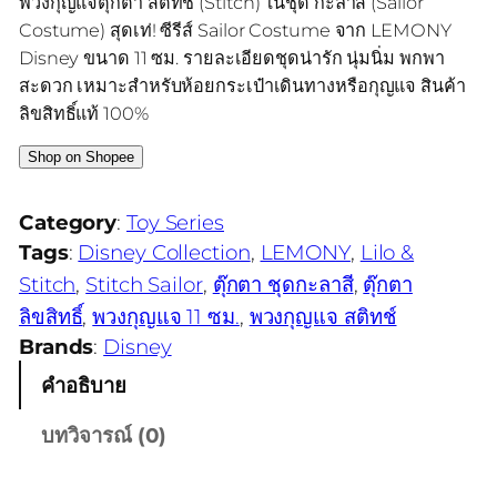
พวงกุญแจตุ๊กตา สติทช์ (Stitch) ในชุด กะลาสี (Sailor
Costume) สุดเท่! ซีรีส์ Sailor Costume จาก LEMONY
Disney ขนาด 11 ซม. รายละเอียดชุดน่ารัก นุ่มนิ่ม พกพา
สะดวก เหมาะสำหรับห้อยกระเป๋าเดินทางหรือกุญแจ สินค้า
ลิขสิทธิ์แท้ 100%
Shop on Shopee
Category
:
Toy Series
Tags
:
Disney Collection
, 
LEMONY
, 
Lilo &
Stitch
, 
Stitch Sailor
, 
ตุ๊กตา ชุดกะลาสี
, 
ตุ๊กตา
ลิขสิทธิ์
, 
พวงกุญแจ 11 ซม.
, 
พวงกุญแจ สติทช์
Brands
:
Disney
คำอธิบาย
บทวิจารณ์ (0)