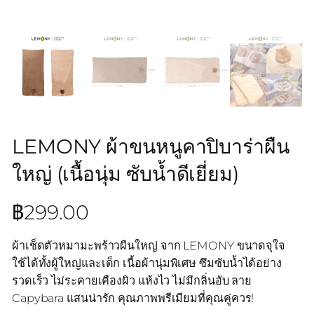
LEMONY ผ้าขนหนูคาปิบาร่าผืน
ใหญ่ (เนื้อนุ่ม ซับน้ำดีเยี่ยม)
฿
299.00
ผ้าเช็ดตัวหมามะพร้าวผืนใหญ่ จาก LEMONY ขนาดจุใจ
ใช้ได้ทั้งผู้ใหญ่และเด็ก เนื้อผ้านุ่มพิเศษ ซึมซับน้ำได้อย่าง
รวดเร็ว ไม่ระคายเคืองผิว แห้งไว ไม่มีกลิ่นอับ ลาย
Capybara แสนน่ารัก คุณภาพพรีเมียมที่คุณคู่ควร!