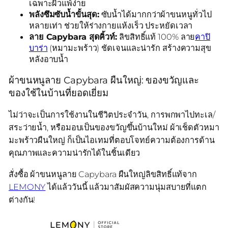
เฉพาะผิวแพ้ง่าย
พลังซึมซับน้ำขั้นสุด:
ซับน้ำได้มากกว่าผ้าขนหนูทั่วไป
หลายเท่า ช่วยให้ร่างกายแห้งเร็ว ประหยัดเวลา
ลาย Capybara สุดคิ้วท์:
ลิขสิทธิ์แท้ 100% ลาย
คาปิ
บาร่า
(หมามะพร้าว) ชัดเจนและน่ารัก สร้างความสุข
หลังอาบน้ำ
ผ้าขนหนูลาย Capybara ผืนใหญ่: ของขวัญและ
ของใช้ในบ้านที่ยอดเยี่ยม
ไม่ว่าจะเป็นการใช้งานในชีวิตประจำวัน, การพกพาไปทะเล/
สระว่ายน้ำ, หรือมอบเป็นของขวัญขึ้นบ้านใหม่ ผ้าเช็ดตัวหมา
มะพร้าวผืนใหญ่ ก็เป็นไอเทมที่ตอบโจทย์ความต้องการด้าน
คุณภาพและความน่ารักได้ในชิ้นเดียว
สั่งซื้อ ผ้าขนหนูลาย Capybara ผืนใหญ่ลิขสิทธิ์แท้จาก
LEMONY
ได้แล้ววันนี้ แล้วมาสัมผัสความนุ่มสบายที่แตก
ต่างกัน!