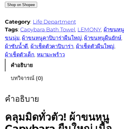
Shop on Shopee
Category
:
Life Department
Tags
:
Capybara Bath Towel
, 
LEMONY
, 
ผ้าขนหนู
ขนนุ่ม
, 
ผ้าขนหนูคาปิบาร่าผืนใหญ่
, 
ผ้าขนหนูผืนยักษ์
, 
ผ้าซับน้ำดี
, 
ผ้าเช็ดตัวคาปิบาร่า
, 
ผ้าเช็ดตัวผืนใหญ่
, 
ผ้าเช็ดตัวเด็ก
, 
หมามะพร้าว
คำอธิบาย
บทวิจารณ์ (0)
คำอธิบาย
คลุมมิดทั่วตัว! ผ้าขนหนู
Capybara ผืนใหญ่ เนื้อ