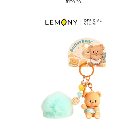
฿
139.00