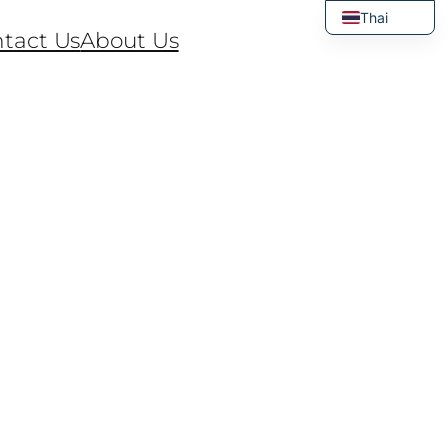
Thai
tact Us
About Us
English