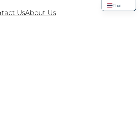
Thai
tact Us
About Us
English