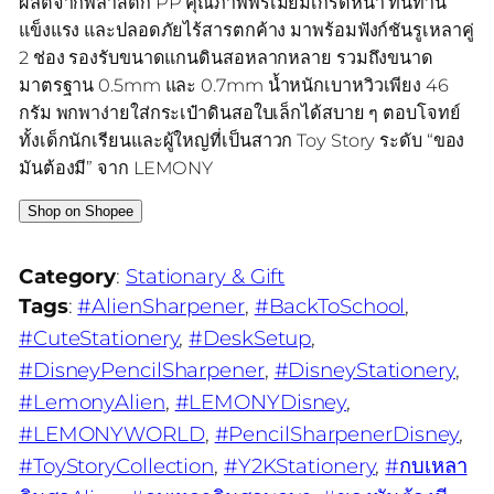
ผลิตจากพลาสติก PP คุณภาพพรีเมียมเกรดหนา ทนทาน
แข็งแรง และปลอดภัยไร้สารตกค้าง มาพร้อมฟังก์ชันรูเหลาคู่
2 ช่อง รองรับขนาดแกนดินสอหลากหลาย รวมถึงขนาด
มาตรฐาน 0.5mm และ 0.7mm น้ำหนักเบาหวิวเพียง 46
กรัม พกพาง่ายใส่กระเป๋าดินสอใบเล็กได้สบาย ๆ ตอบโจทย์
ทั้งเด็กนักเรียนและผู้ใหญ่ที่เป็นสาวก Toy Story ระดับ “ของ
มันต้องมี” จาก LEMONY
Shop on Shopee
Category
:
Stationary & Gift
Tags
:
#AlienSharpener
, 
#BackToSchool
, 
#CuteStationery
, 
#DeskSetup
, 
#DisneyPencilSharpener
, 
#DisneyStationery
, 
#LemonyAlien
, 
#LEMONYDisney
, 
#LEMONYWORLD
, 
#PencilSharpenerDisney
, 
#ToyStoryCollection
, 
#Y2KStationery
, 
#กบเหลา