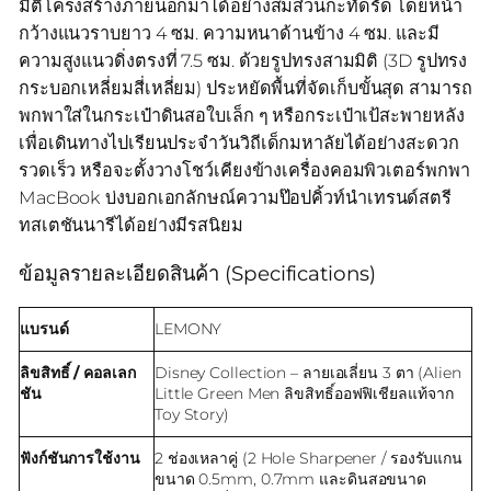
มิติโครงสร้างภายนอกมาได้อย่างสมส่วนกะทัดรัด โดยหน้า
กว้างแนวราบยาว 4 ซม. ความหนาด้านข้าง 4 ซม. และมี
ความสูงแนวดิ่งตรงที่ 7.5 ซม. ด้วยรูปทรงสามมิติ (3D รูปทรง
กระบอกเหลี่ยมสี่เหลี่ยม) ประหยัดพื้นที่จัดเก็บขั้นสุด สามารถ
พกพาใส่ในกระเป๋าดินสอใบเล็ก ๆ หรือกระเป๋าเป้สะพายหลัง
เพื่อเดินทางไปเรียนประจำวันวิถีเด็กมหาลัยได้อย่างสะดวก
รวดเร็ว หรือจะตั้งวางโชว์เคียงข้างเครื่องคอมพิวเตอร์พกพา
MacBook บ่งบอกเอกลักษณ์ความป๊อปคิ้วท์นำเทรนด์สตรี
ทสเตชันนารีได้อย่างมีรสนิยม
ข้อมูลรายละเอียดสินค้า (Specifications)
แบรนด์
LEMONY
ลิขสิทธิ์ / คอลเลก
Disney Collection – ลายเอเลี่ยน 3 ตา (Alien
ชัน
Little Green Men ลิขสิทธิ์ออฟฟิเชียลแท้จาก
Toy Story)
ฟังก์ชันการใช้งาน
2 ช่องเหลาคู่ (2 Hole Sharpener / รองรับแกน
ขนาด 0.5mm, 0.7mm และดินสอขนาด