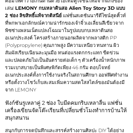
คอมให้คาวาอี้เกินต้านด้วยไอเทมคู่ใจชิ้นใหม่จากแก๊งของ
เล่น!
LEMONY กบเหลาดินสอ Alien Toy Story 3D แบบ
2 ช่อง ลิขสิทธิ์แท้จากดิสนีย์
แฟชั่นสเตชันนารีดีไซน์สุดคิ้วท์
ที่พกพาเอกลักษณ์ความน่ารักของเจ้าจิ๋วเอเลี่ยนสีเขียวจาก
พิซซ่าแพลนเน็ตแปลงโฉมมาในรูปแบบกบเหลาดินสอ
อเนกประสงค์ โครงสร้างภายนอกผลิตจากพลาสติก PP
(Polypropylene) คุณภาพสูง มีความเหนียว ทนทาน ผิว
สัมผัสเรียบเนียนละมุนมือ ทนต่อแรงตกกระแทก ขีดข่วน
และปลอดภัยไม่เป็นอันตรายต่อเด็ก ๆ ตัวเครื่องน้ำหนักภาพ
รวมเบาสบายเป็นพิเศษพิกัดเพียง 46 กรัม ตอบโจทย์
อเนกประสงค์ทั้งการใช้งานจริงในสถานศึกษา ออฟฟิศทำงาน
หรือตั้งวางโชว์เก็บสะสมเพิ่มความสดใสสไตล์ของมันต้องมี
จาก LEMONY
ฟังก์ชันรูเหลาคู่ 2 ช่อง ใบมีดคมกริบเหลาลื่น แฟชั่น
เครื่องเขียนจัดโต๊ะเรียนที่เปลี่ยนชั่วโมงทำการบ้านให้
สนุกสนาน
สนุกกับการจดบันทึกและสรรค์สร้างงานศิลปะ DIY ได้อย่าง