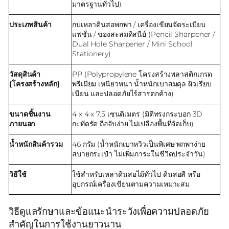
มาตรฐานทั่วไป)
ประเภทสินค้า
กบเหลาดินสอพกพา / เครื่องเขียนจัดระเบียบ
แฟชั่น / ของสะสมดิสนีย์ (Pencil Sharpener /
Dual Hole Sharpener / Mini School
Stationery)
วัสดุสินค้า
PP (Polypropylene โครงสร้างพลาสติกเกรด
(โครงสร้างหลัก)
พรีเมียม เหนียวหนา น้ำหนักเบาสมดุล ผิวเรียบ
เนียน และปลอดภัยไร้สารตกค้าง)
ขนาดชิ้นงาน
4 x 4 x 7.5 เซนติเมตร (มิติทรงกระบอก 3D
ภายนอก
กะทัดรัด ถือจับง่าย ไม่เปลืองพื้นที่จัดเก็บ)
น้ำหนักสินค้ารวม
46 กรัม (น้ำหนักเบาหวิวเป็นพิเศษ พกพาง่าย
สบายกระเป๋า ไม่เพิ่มภาระในชีวิตประจำวัน)
วิธีใช้
ใช้สำหรับเหลาดินสอไม้ทั่วไป ดินสอสี หรือ
อุปกรณ์เครื่องเขียนตามความเหมาะสม
วิธีดูแลรักษาและข้อแนะนำระวังเพื่อความปลอดภัย
สำคัญในการใช้งานยาวนาน