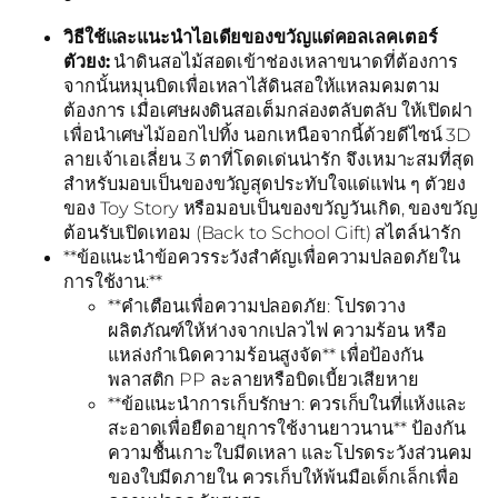
วิธีใช้และแนะนำไอเดียของขวัญแด่คอลเลคเตอร์
ตัวยง:
นำดินสอไม้สอดเข้าช่องเหลาขนาดที่ต้องการ
จากนั้นหมุนบิดเพื่อเหลาไส้ดินสอให้แหลมคมตาม
ต้องการ เมื่อเศษผงดินสอเต็มกล่องตลับตลับ ให้เปิดฝา
เพื่อนำเศษไม้ออกไปทิ้ง นอกเหนือจากนี้ด้วยดีไซน์ 3D
ลายเจ้าเอเลี่ยน 3 ตาที่โดดเด่นน่ารัก จึงเหมาะสมที่สุด
สำหรับมอบเป็นของขวัญสุดประทับใจแด่แฟน ๆ ตัวยง
ของ Toy Story หรือมอบเป็นของขวัญวันเกิด, ของขวัญ
ต้อนรับเปิดเทอม (Back to School Gift) สไตล์น่ารัก
**ข้อแนะนำข้อควรระวังสำคัญเพื่อความปลอดภัยใน
การใช้งาน:**
**คำเตือนเพื่อความปลอดภัย: โปรดวาง
ผลิตภัณฑ์ให้ห่างจากเปลวไฟ ความร้อน หรือ
แหล่งกำเนิดความร้อนสูงจัด** เพื่อป้องกัน
พลาสติก PP ละลายหรือบิดเบี้ยวเสียหาย
**ข้อแนะนำการเก็บรักษา: ควรเก็บในที่แห้งและ
สะอาดเพื่อยืดอายุการใช้งานยาวนาน** ป้องกัน
ความชื้นเกาะใบมีดเหลา และโปรดระวังส่วนคม
ของใบมีดภายใน ควรเก็บให้พ้นมือเด็กเล็กเพื่อ