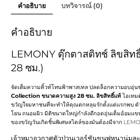
คำอธิบาย
บทวิจารณ์ (0)
คำอธิบาย
LEMONY ตุ๊กตาสติทช์ ลิขสิทธิ
28 ซม.)
จัดเต็มความคิ้วท์โทนฟ้าพาสเทล ปลดล็อกความอบอุ่นช
Collection ขนาดความสูง 28 ซม. ลิขสิทธิ์แท้
ไอเทมตุ
ขวัญใจมหาชนที่จะทำให้คุณตกหลุมรักตั้งแต่แรกพบ ตัว
โยน ถนอมผิว มิติขนาดใหญ่กำลังดีกอดอุ่นเต็มอ้อมแขน
ของขวัญวันเกิดชิ้นพิเศษสไตล์ของมันต้องมีจาก LE
เจ้าหมาอวกาศตัวป่วนเวอร์ชันขนฟูหนานุ่มละมุ