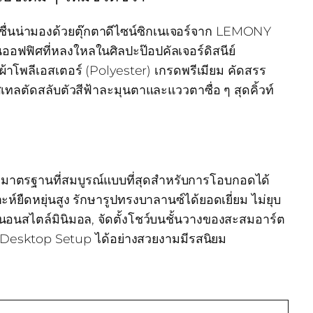
ื่นน่ามองด้วยตุ๊กตาดีไซน์ซิกเนเจอร์จาก LEMONY
ออฟฟิศที่หลงใหลในศิลปะป๊อปคัลเจอร์ดิสนีย์
้าโพลีเอสเตอร์ (Polyester) เกรดพรีเมียม คัดสรร
เทลตัดสลับตัวสีฟ้าละมุนตาและแววตาซื่อ ๆ สุดคิ้วท์
ดมาตรฐานที่สมบูรณ์แบบที่สุดสำหรับการโอบกอดได้
์ยืดหยุ่นสูง รักษารูปทรงบาลานซ์ได้ยอดเยี่ยม ไม่ยุบ
งนอนสไตล์มินิมอล, จัดตั้งโชว์บนชั้นวางของสะสมอาร์ต
 Desktop Setup ได้อย่างสวยงามมีรสนิยม