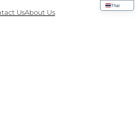
Thai
tact Us
About Us
English