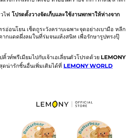
ุไวไฟ
โปรดตั้งวางจัดเก็บและใช้งานพกพาให้ห่างจาก
อ่อนโยน เช็ดถูระวังคราบเฉพาะจุดอย่างเบามือ หลีก
ากแดดผึ่งลมในที่ร่มจนแห้งสนิท เพื่อรักษารูปทรงปุ๊
ิ้วท์พรีเมียมไปกับเจ้าเอเลี่ยนตัวโปรดด้วย
LEMONY
ารักชิ้นอื่นเพิ่มเติมได้ที่
LEMONY WORLD