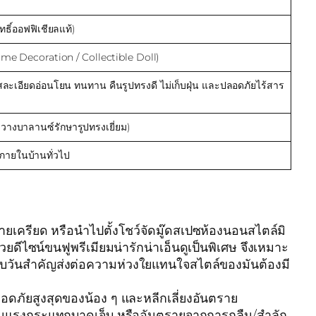
ธิ์ออฟฟิเชียลแท้)
Home Decoration / Collectible Doll)
ัสละเอียดอ่อนโยน ทนทาน คืนรูปทรงดี ไม่เก็บฝุ่น และปลอดภัยไร้สาร
างบาลานซ์รักษารูปทรงเยี่ยม)
ซภายในบ้านทั่วไป
เครียด หรือนำไปตั้งโชว์จัดมู๊ดสเปซห้องนอนสไตล์มิ
ีไซน์ขนฟูพรีเมียมน่ารักน่าเอ็นดูเป็นพิเศษ จึงเหมาะ
บรอบวันสำคัญส่งต่อความห่วงใยแทนใจสไตล์ของมันต้องมี
ลอดภัยสูงสุดของน้อง ๆ และหลีกเลี่ยงอันตราย
องกันแรงกระแทกบาดเจ็บ หรืออันตรายจากการกลืน/สำลัก