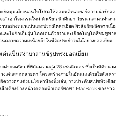
ะจัดมุมเตียงนอนใบโปรดให้คอมพลีทเลเยอร์ความน่ารักสดช
” เอาใจคนรุ่นใหม่ นักเรียน นักศึกษา วัยรุ่น และคนทำงาน
นงานอย่างหนาแน่นและประณีตละเอียด ผิวสัมผัสผลิตจากเนื้อผ
วและไม่กักเก็บฝุ่น โดดเด่นด้วยรายละเอียดใบหูโตสีชมพูพาส
นคลายความเหนื่อยล้าในชีวิตประจำวันได้อย่างยอดเยี่ยม
งเด่นเป็นสง่าบาลานซ์รูปทรงยอดเยี่ยม
ำยอดนิยมที่พิกัดความสูง 28 เซนติเมตร ซึ่งเป็นมิติขนา
ย่างเด่นสะดุดสายตา โครงสร้างภายในอัดแน่นด้วยใยสังเคราะห
ไปจัดวางตกแต่งบนโซฟาห้องนั่งเล่น, วางประดับสเปซหัวเตีย
นังสือเคียงข้างหน้าจอคอมพิวเตอร์พกพา MacBook ของชาว