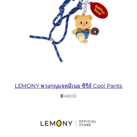
LEMONY พวงกุญแจหมีเนย ซีรีส์ Cool Pants
฿
149.00