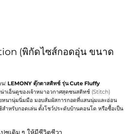
tion (พิกัดไซส์กอดอุ่น ขนาด
อน!
LEMONY ตุ๊กตาสติทช์ รุ่น Cute Fluffy
น่าเอ็นดูของเจ้าหมาอวกาศสุดซนสติทช์ (Stitch)
หนานุ่มนิ่มมือ มอบสัมผัสการกอดที่แสนนุ่มและอ่อน
สำหรับกอดเล่น ตั้งโชว์ประดับบ้านคอนโด หรือซื้อเป็น
ซเดิม ๆ ให้มีชีวิตชีวา