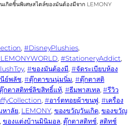
ันเกิดชิ้นพิเศษสไตล์ของมันต้องมีจาก LEMONY
lection
, 
#DisneyPlushies
, 
#LEMONYWORLD
, 
#StationeryAddict
, 
lushToy
, 
#ของมันต้องมี
, 
#จัดระเบียบห้อง
นีย์พลัช
, 
#ตุ๊กตาขนนุ่มนิ่ม
, 
#ตุ๊กตาสติ
ุ๊กตาสติทช์ลิขสิทธิ์แท้
, 
#ธีมพาสเทล
, 
#รีวิว
uffyCollection
, 
#อาร์ตทอยผ้าขนฟู
, 
#เครื่อง
มหาลัย
, 
LEMONY
, 
ของขวัญวันเกิด
, 
ของขวัญ
, 
ของแต่งบ้านมินิมอล
, 
ตุ๊กตาสติทช์
, 
สติทช์