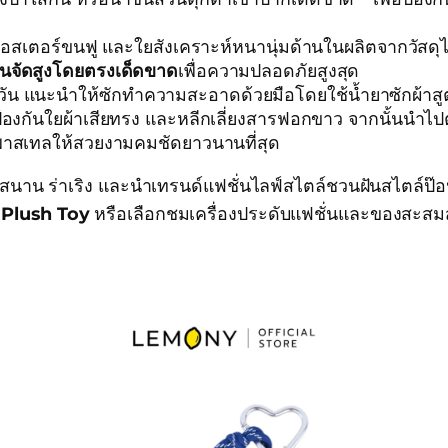
พลีเอสเตอร์ขนฟู และใยสังเคราะห์หนานุ่มด้านในผลิตจากวัสด
อนจัดสูงโดยตรงเด็ดขาด
เพื่อความปลอดภัยสูงสุด
 แนะนำให้ซักทำความสะอาดด้วยมือโดยใช้น้ำยาซักผ้าสูตร
่อป้องกันใยผ้าเสียทรง และหลีกเลี่ยงสารฟอกขาว จากนั้นนำไปต
าพาสเทลให้สวยงามคมชัดยาวนานที่สุด
สนาน ร่าเริง และนำเทรนด์แฟชั่นไลฟ์สไตล์ชวนฝันสไตล์ป๊อปค
y Plush Toy
หรือเลือกชมเครื่องประดับแฟชั่นและของสะสมสุดน่