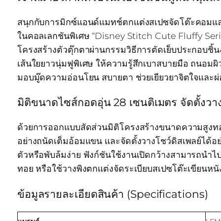
สนุกกับการมิกซ์แอนด์แมทช์ตกแต่งสเปซจัดโต๊ะคอมแล
ในคอลเลกชันพิเศษ “Disney Stitch Cute Fluffy Series
โครงสร้างตัวตุ๊กตาผ่านกรรมวิธีการตัดเย็บประกอบชิ้
เส้นใยยาวนุ่มฟูพิเศษ ให้ความรู้สึกเบาสบายมือ ถนอมผิ
มอบมู๊ดความอ่อนโยน สบายตา ช่วยเยียวยาจิตใจและผ่อ
มิติขนาดไซส์กอดอุ่น 28 เซนติเมตร จัดตั้งวา
ด้วยการออกแบบสัดส่วนมิติโครงสร้างขนาดความสูงทองค
อย่างถนัดเต็มอ้อมแขน และจัดตั้งวางโชว์ดิสเพลย์ได้อ
ตัวหรือพับล้มง่าย ฟังก์ชันใช้งานเปิดกว้างสามารถนำ
ทอย หรือใช้วางพิงตกแต่งจัดระเบียบสเปซโต๊ะเขียนห
ข้อมูลรายละเอียดสินค้า (Specifications)