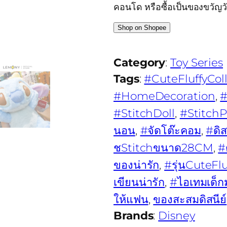
คอนโด หรือซื้อเป็นของขวัญว
Shop on Shopee
Category
:
Toy Series
Tags
:
#CuteFluffyCol
#HomeDecoration
, 
#StitchDoll
, 
#StitchP
นอน
, 
#จัดโต๊ะคอม
, 
#ดิส
ชStitchขนาด28CM
, 
#ต
ของน่ารัก
, 
#รุ่นCuteFl
เขียนน่ารัก
, 
#ไอเทมเด็ก
ให้แฟน
, 
ของสะสมดิสนีย์
Brands
:
Disney