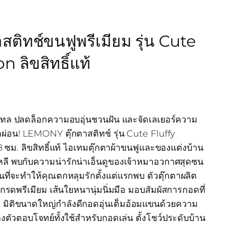
ติทช์ขนฟูพรีเมียม รุ่น Cute
n ลิขสิทธิ์แท้
สเทล ปลดล็อกความอบอุ่นชวนฝัน และจัดเลเยอร์ความ
กผ่อน! LEMONY ตุ๊กตาสติทช์ รุ่น Cute Fluffy
ซม. ลิขสิทธิ์แท้ ไอเทมตุ๊กตาผ้าขนฟูและของแต่งบ้าน
าหลี พบกับความน่ารักน่าเอ็นดูของเจ้าหมาอวกาศสุดซน
ที่จะทำให้คุณตกหลุมรักตั้งแต่แรกพบ ตัวตุ๊กตาผลิต
รดพรีเมียม เส้นใยหนานุ่มนิ่มมือ มอบสัมผัสการกอดที่
 มิติขนาดใหญ่กำลังดีกอดอุ่นเต็มอ้อมแขนด้วยความ
งตัวตอบโจทย์ทั้งใช้สำหรับกอดเล่น ตั้งโชว์ประดับบ้าน