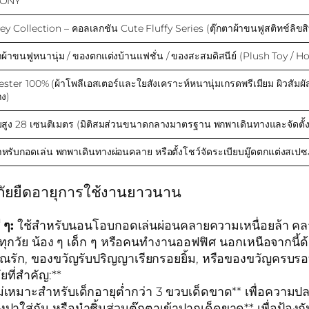
ONY
ey Collection – คอลเลกชัน Cute Fluffy Series (ตุ๊กตาผ้าขนฟูสติทช์ลิขสิท
ตาผ้าขนฟูหนานุ่ม / ของตกแต่งบ้านแฟชั่น / ของสะสมดิสนีย์ (Plush Toy / 
ester 100% (ผ้าโพลีเอสเตอร์และใยสังเคราะห์หนานุ่มเกรดพรีเมียม ผิวสัมผ
าง)
สูง 28 เซนติเมตร (มิติสมส่วนขนาดกลางมาตรฐาน พกพาเดินทางและจัดตั้งว
ำหรับกอดเล่น พกพาเดินทางผ่อนคลาย หรือตั้งโชว์จัดระเบียบมู๊ดตกแต่งสเป
ดภัยยืดอายุการใช้งานยาวนาน
 ๆ:
ใช้สำหรับนอนโอบกอดเล่นผ่อนคลายความเหนื่อยล้า คลาย
ัย น้อง ๆ เด็ก ๆ หรือคนทำงานออฟฟิศ นอกเหนือจากนี้ด้วยด
ที่คุณรัก, ของขวัญรับปริญญาเรียกรอยยิ้ม, หรือของขวัญคร
ที่สำคัญ:**
ไม่เหมาะสำหรับเด็กอายุต่ำกว่า 3 ขวบเด็ดขาด** เพื่อความป
ปาใส่กัน หรือนำชิ้นส่วนตุ๊กตาเข้าปากเด็ดขาด** เพื่อป้