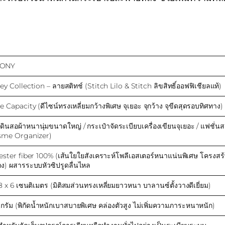
ONY
ey Collection – ลายสติทช์ (Stitch Lilo & Stitch ลิขสิทธิ์ออฟฟิเชียลแท้)
e Capacity (ดีไซน์ทรงเหลี่ยมกว้างพิเศษ จุเยอะ จุกว้าง จุขีดสุดรอบทิศทาง)
งดินสอผ้าหนานุ่มขนาดใหญ่ / กระเป๋าจัดระเบียบเครื่องเขียนจุเยอะ / แฟชั
sme Organizer)
ester fiber 100% (เส้นใยใยสังเคราะห์โพลีเอสเตอร์หนาแน่นพิเศษ โครงสร้า
าง) ผสารระบบหัวซิปรูดลื่นไหล
 8 x 6 เซนติเมตร (มิติสมส่วนทรงเหลี่ยมยาวหนา บาลานซ์ตั้งวางดีเยี่ยม)
 กรัม (พิกัดน้ำหนักเบาสบายพิเศษ คล่องตัวสูง ไม่เพิ่มความภาระหนาหนัก)