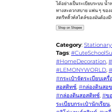
ได้อย่างเป็นระเบียบระบบ น้
ทางสะดวกสบาย แฟน ๆ ของสต
สตรีทคิ้วท์สไตล์ของมันต้อ
Shop on Shopee
Category
:
Stationary
Tags
:
#CuteSchoolSu
#HomeDecoration
, 
#
#LEMONYWORLD
, 
#
#กระเป๋าจัดระเบียบเครื่
สอสติทช์
, 
#กล่องดินสอ
#กล่องดินสอสติทช์
, 
#ขอ
ระเบียบกระเป๋านักเรียน
,