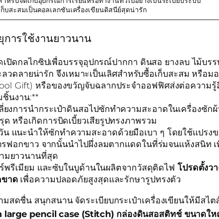
้สำหรับจัดเก็บอุปกรณ์การเรียนหรือทำงานทั่วไปอย่างเป็นระเบียบระบบ
เก็บสะสมเป็นคอลเลกชันเครื่องเขียนดิสนีย์สุดน่ารัก
อายุการใช้งานยาวนาน
ดเปิดกลไกซิปเพื่อบรรจุอุปกรณ์ปากกา ดินสอ ยางลบ ไม้บรรทั
ลวดลายน่ารัก จึงเหมาะเป็นเลิศสำหรับซื้อเก็บสะสม หรือมอ
ol Gift) หรือของขวัญจับฉลากประจำออฟฟิศส่งต่อความรู้สึ
ชิ้นงาน:**
เลี่ยงการนำกระเป๋าดินสอไปซักทำความสะอาดในเครื่องซักผ้าโ
รุด หรือเกิดการบิดเบี้ยวเสียรูปทรงภาพรวม
แนะนำให้ซักทำความสะอาดด้วยมือเบา ๆ โดยใช้แปรงขนอ่อน
สารฟอกขาว จากนั้นนำไปผึ่งลมตากแดดในที่ร่มจนแห้งสนิท 
ามยาวนานที่สุด
อร์พรีเมียม และซับในบูด้านในผลิตจากวัสดุติดไฟ
โปรดตั้งวา
็ดขาด
เพื่อความปลอดภัยสูงสุดและรักษารูปทรงตัว
วามสดชื่น สนุกสนาน จัดระเบียบกระเป๋าเครื่องเขียนให้มีสไ
rge pencil case (Stitch) กล่องดินสอสติทช์ ขนาดใหญ่