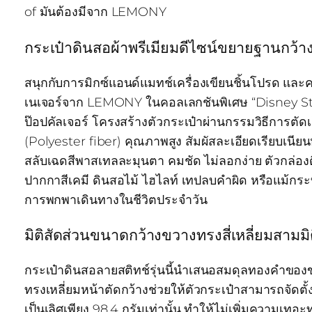
of มันต้องมีจาก LEMONY
กระเป๋าดินสอผ้าพรีเมียมดีไซน์ขยายฐานกว้าง
สนุกกับการมิกซ์แอนด์แมทช์เครื่องเขียนชิ้นโปรด และค
เนเจอร์จาก LEMONY ในคอลเลกชันพิเศษ “Disney Stit
ป๊อปคัลเจอร์ โครงสร้างตัวกระเป๋าผ่านกรรมวิธีการตัดเ
(Polyester fiber) คุณภาพสูง สัมผัสละเอียดเรียบเนียนห
สลับเฉดสีพาสเทลละมุนตา คมชัด ไม่ลอกง่าย ตัวกล่องด
ปากกาสีเคมี ดินสอไม้ ไฮไลท์ เทปลบคำผิด หรือแม้กระทั
การพกพาเดินทางในชีวิตประจำวัน
มิติสัดส่วนขนาดกว้างขวางทรงสี่เหลี่ยมสามมิ
กระเป๋าดินสอลายสติทช์รุ่นนี้นำเสนอสมดุลทองคำของ
ทรงเหลี่ยมหน้าตัดกว้างช่วยให้ตัวกระเป๋าสามารถจัดตั
เป็นเลิศเพียง 98.4 กรัมเท่านั้น ทำให้ไม่เพิ่มความเท