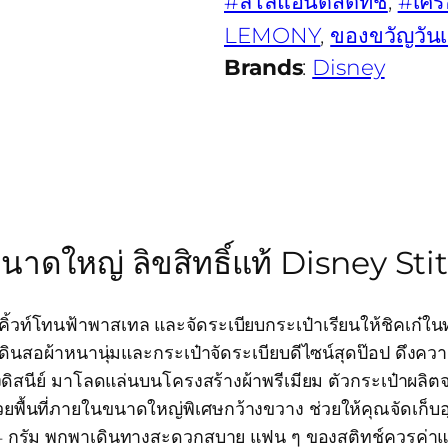
#ลิโล่แอนด์สติทช์
, 
#เครื
LEMONY
, 
ของขวัญวันเ
Brands
:
Disney
ดใหญ่ ลิขสิทธิ์แท้ Disney Sti
้วท์โทนฟ้าพาสเทล และจัดระเบียบกระเป๋าเรียนให้ชิคเก๋ในท
ินสอผ้าหนานุ่มและกระเป๋าจัดระเบียบดีไซน์สุดป๊อป ดึงความ
ิสนีย์ มาโลดแล่นบนโครงสร้างผ้าพรีเมียม ตัวกระเป๋าผลิต
พื้นที่ภายในขนาดใหญ่พิเศษกว้างขวาง ช่วยให้คุณจัดเก็บอุ
4 กรัม พกพาเดินทางสะดวกสบาย แฟน ๆ ของสติทช์ควรค่าแก