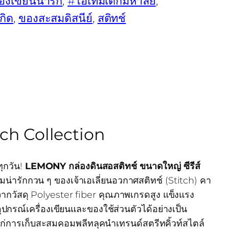
่องเขียนน่ารัก
, 
#ไอเทมเด็กมหาลัย
, 
กิด
, 
ของสะสมดิสนีย์
, 
สติทช์
tch Collection
ุกวัน!
LEMONY กล่องดินสอสติทช์ ขนาดใหญ่ ซีรีส์
น่ารักกวน ๆ ของเจ้าเอเลี่ยนอวกาศสติทช์ (Stitch) คา
จากวัสดุ Polyester fiber คุณภาพเกรดสูง แข็งแรง
ปกรณ์เครื่องเขียนและของใช้ส่วนตัวได้อย่างเป็น
่การเก็บสะสมคอมพลีทลุคนำเทรนด์สตรีทคิ้วท์สไตล์