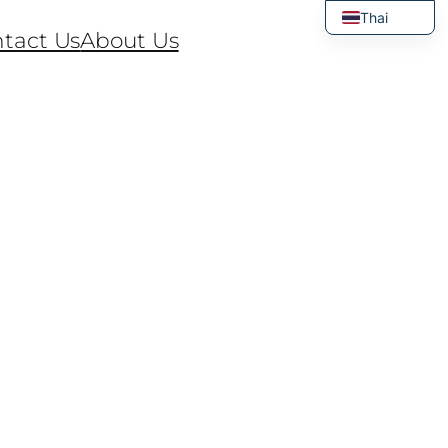
Thai
tact Us
About Us
English