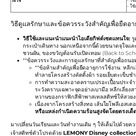
วิธีใช้
– ใช
– ใช้
วิธีดูแลรักษาและข้อควรระวังสำคัญเพื่อยืด
วิธีใช้และแนะนำแนะนำไอเดียกิฟต์เซตแทนใจ:
รู
กระเป๋าเดินทาง นอกเหนือจากนี้ด้วยขนาดจุใจและ
ชวนฝัน, ของขวัญต้อนรับเปิดเทอม (Back to Scho
**ข้อควรระวังและการดูแลรักษาที่สำคัญเพื่อถนอม
**ข้อห้ามสำคัญเพื่อยืดอายุการใช้งาน: หลีก
ทำลายโครงสร้างคัตติ้งผ้า รอยเย็บตะเข็บชำ
การทำความสะอาดคราบเปรอะเปื้อนประจำวัน 
ระวังคราบเฉพาะจุดอย่างเบามือ หลีกเลี่ยง
หวานของกราฟิกสีฟ้าพาสเทลสติทช์ให้สวยง
เนื่องจากโครงสร้างสิ่งทอ เส้นใยโพลีเอสเต
หรือแหล่งกำเนิดความร้อนสูงจัดโดยตรงเด
มาเปลี่ยนวันเรียนและวันทำงานเดิม ๆ ให้เต็มไปด้วยค
เจ้าสติทช์ตัวโปรดด้วย
LEMONY Disney collection la