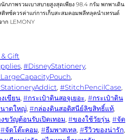
ำหนักภาพรวมเบาสบายสูงสุดเพียง 98.4 กรัม พกพาเดิน
ิทช์ควรค่าแก่การเก็บสะสมคอมพลีทลุคนำเทรนด์
งมีจาก LEMONY
 & Gift
pplies
, 
#DisneyStationery
, 
LargeCapacityPouch
, 
StationeryAddict
, 
#StitchPencilCase
, 
องเขียน
, 
#กระเป๋าดินสอจุเยอะ
, 
#กระเป๋าดิน
ขนาดใหญ่
, 
#กล่องดินสอดิสนีย์ลิขสิทธิ์แท้
, 
งขวัญต้อนรับเปิดเทอม
, 
#ของใช้วัยรุ่น
, 
#จัด
 
#จัดโต๊ะคอม
, 
#ธีมพาสเทล
, 
#รีวิวของน่ารัก
, 