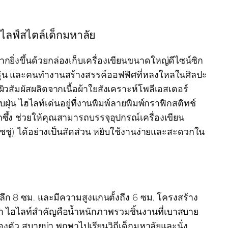
ไลฟ์สไตล์เด็กมหาลัย
ิ่งขึ้นด้วยกล่องเก็บเครื่องเขียนขนาดใหญ่ดีไซน์ซิก
รุ่น และคนทำงานสร้างสรรค์ออฟฟิศที่หลงใหลในศิลปะ
วสัมผัสผลิตจากเนื้อผ้าใยสังเคราะห์โพลีเอสเตอร์
ุ่น ไฮไลท์เด่นอยู่ที่งานพิมพ์ลายพิมพ์กราฟิกสติทช์
ึ้ง ช่วยให้คุณสามารถบรรจุอุปกรณ์เครื่องเขียน
ชชู่) ได้อย่างเป็นสัดส่วน หยิบใช้งานง่ายและสะดวกใน
ก 8 ซม. และมีความสูงแกนตั้งถึง 6 ซม. โครงสร้าง
ว่ำ ไฮไลท์สำคัญคือน้ำหนักภาพรวมชิ้นงานที่เบาสบาย
่องตัว สบายบ่า พกพาไปเรียนวิถีเด็กมหาลัยและนั่ง