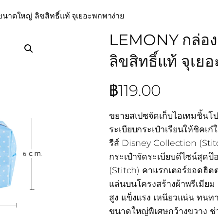
าดใหญ่ ลิขสิทธิ์แท้ จุเยอะพกพาง่าย
LEMONY กล่องด
ลิขสิทธิ์แท้ จุเ
฿
119.00
ขยายสเปซจัดเก็บไอเทมชิ้นโ
ระเบียบกระเป๋าเรียนให้ชิคเก
รีส์ Disney Collection (Stit
กระเป๋าจัดระเบียบดีไซน์สุดป
(Stitch) คาแรกเตอร์ยอดฮิตต
แล่นบนโครงสร้างผ้าพรีเมียม
สูง แข็งแรง เหนียวแน่น ทนท
ขนาดใหญ่พิเศษกว้างขวาง ช่ว