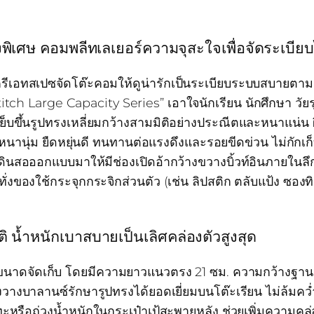
พิเศษ คอมพลีทเลเยอร์ความจุสะใจเพื่อจัดระเบียบ
รีเอทสเปซจัดโต๊ะคอมให้ดูน่ารักเป็นระเบียบระบบสบายตามากย
ch Large Capacity Series” เอาใจนักเรียน นักศึกษา วัย
ย็บขึ้นรูปทรงเหลี่ยมกว้างสามมิติอย่างประณีตและหนาแน่น ผิ
นานุ่ม ยืดหยุ่นดี ทนทานต่อแรงดึงและรอยขีดข่วน ไม่กักเก็บฝ
ินสอออกแบบมาให้มีช่องเปิดอ้ากว้างขวางบิ้วท์อินภายในลึกซ
่งของใช้กระจุกกระจิกส่วนตัว (เช่น ลิปสติก ตลับแป้ง ซองทิ
ติ น้ำหนักเบาสบายเป็นเลิศคล่องตัวสูงสุด
ขนาดจัดเก็บ โดยมีความยาวแนวตรง 21 ซม. ความกว้างฐานลึ
้งวางบาลานซ์รักษารูปทรงได้ยอดเยี่ยมบนโต๊ะเรียน ไม่ล้มค
อะทะหรือถ่วงน้ำหนักในกระเป๋าเป้สะพายหลัง ช่วยเพิ่มความคล