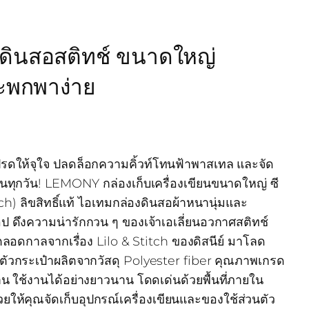
ินสอสติทช์ ขนาดใหญ่
ยอะพกพาง่าย
ปรดให้จุใจ ปลดล็อกความคิ้วท์โทนฟ้าพาสเทล และจัด
๋ในทุกวัน! LEMONY กล่องเก็บเครื่องเขียนขนาดใหญ่ ซี
ch) ลิขสิทธิ์แท้ ไอเทมกล่องดินสอผ้าหนานุ่มและ
๊อป ดึงความน่ารักกวน ๆ ของเจ้าเอเลี่ยนอวกาศสติทช์
ลอดกาลจากเรื่อง Lilo & Stitch ของดิสนีย์ มาโลด
 ตัวกระเป๋าผลิตจากวัสดุ Polyester fiber คุณภาพเกรด
าน ใช้งานได้อย่างยาวนาน โดดเด่นด้วยพื้นที่ภายใน
ยให้คุณจัดเก็บอุปกรณ์เครื่องเขียนและของใช้ส่วนตัว