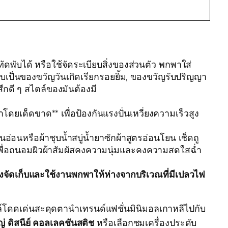
ดพับได้ หรือใช้จัดระเบียบสิ่งของส่วนตัว พกพาใส่
บเป็นของขวัญวันเกิดเรียกรอยยิ้ม, ของขวัญรับปริญญา
กดี ๆ สไตล์ของมันต้องมี
ดยเด็ดขาด** เพื่อป้องกันแรงปั่นเหวี่ยงความเร็วสูง
หรือผ้าชุบน้ำสบู่น้ำยาซักผ้าสูตรอ่อนโยน เช็ดถู
เพื่อถนอมผิวผ้าสัมผัสคงความนุ่มและคงความสดใสฉ่ำ
งจัดเก็บและใช้งานพกพาให้ห่างจากบริเวณที่มีเปลวไฟ
ตล์โดดเด่นสะดุดตานำเทรนด์แฟชั่นมินิมอลเกาหลีไปกับ
 ดิสนีย์ คอลเลคชันสติช
หรือเลือกชมเครื่องประดับ