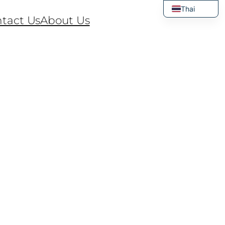
Thai
tact Us
About Us
English