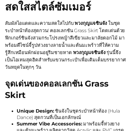
สดใสสไตล์ซัมเมอร์
สัมผัสไอแดดและความสดใสไปกับ
พวงกุญแจชินจัง
ในชุด
ระบำหน้าท้องสุดกวน! คอลเลกชัน Grass Skirt โดดเด่นด้วย
ฟิกเกอร์ชินจังสวมกระโปรงหญ้าสีเขียวและมาลัยดอกไม้ มา
พร้อมดีไซน์จี้รูปห่วงยางลายน้ำและต้นมะพร้าวที่ให้ความ
รู้สึกเหมือนพักผ่อนอยู่ริมชายหาด
พวงกุญแจชินจัง
รุ่นนี้จึง
เป็นไอเทมสุดฮิตสำหรับแขวนกระเป๋าเพื่อเติมเต็มบรรยากาศ
วันหยุดในทุกๆ วัน
จุดเด่นของคอลเลกชัน Grass
Skirt
Unique Design:
ชินจังในชุดระบำหน้าท้อง (Hula
Dance) สุดกวนที่เป็นเอกลักษณ์
Summer Vibe Accessories:
มาพร้อมจี้ห่วงยาง
และต้นมะพร้าว ผลิตจากวัสดุ Acrylic และ PVC เกรด