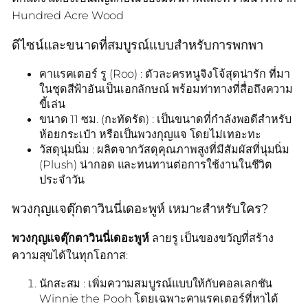
Hundred Acre Wood
ดีไซน์และขนาดที่สมบูรณ์แบบสำหรับการพกพา
คาแรคเตอร์ รู (Roo) : ตัวละครหนูจิงโจ้สุดน่ารัก ที่มา
ในชุดสีฟ้าอันเป็นเอกลักษณ์ พร้อมท่าทางที่สื่อถึงความ
ขี้เล่น
ขนาด 11 ซม. (กะทัดรัด) : เป็นขนาดที่กำลังพอดีสำหรับ
ห้อยกระเป๋า หรือเป็นพวงกุญแจ โดยไม่เทอะทะ
วัสดุนุ่มนิ่ม : ผลิตจากวัสดุคุณภาพสูงที่มีสัมผัสที่นุ่มนิ่ม
(Plush) น่ากอด และทนทานต่อการใช้งานในชีวิต
ประจำวัน
พวงกุญแจตุ๊กตาวินนี่เดอะพูห์ เหมาะสำหรับใคร?
พวงกุญแจตุ๊กตาวินนี่เดอะพูห์
ลายรู เป็นของขวัญที่สร้าง
ความสุขได้ในทุกโอกาส:
นักสะสม : เพิ่มความสมบูรณ์แบบให้กับคอลเลกชัน
Winnie the Pooh โดยเฉพาะคาแรคเตอร์ที่หาได้