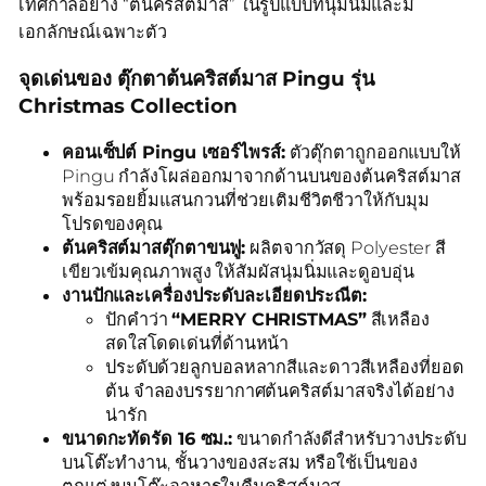
เทศกาลอย่าง “ต้นคริสต์มาส” ในรูปแบบที่นุ่มนิ่มและมี
เอกลักษณ์เฉพาะตัว
จุดเด่นของ ตุ๊กตาต้นคริสต์มาส Pingu รุ่น
Christmas Collection
คอนเซ็ปต์ Pingu เซอร์ไพรส์:
ตัวตุ๊กตาถูกออกแบบให้
Pingu กำลังโผล่ออกมาจากด้านบนของต้นคริสต์มาส
พร้อมรอยยิ้มแสนกวนที่ช่วยเติมชีวิตชีวาให้กับมุม
โปรดของคุณ
ต้นคริสต์มาสตุ๊กตาขนฟู:
ผลิตจากวัสดุ Polyester สี
เขียวเข้มคุณภาพสูง ให้สัมผัสนุ่มนิ่มและดูอบอุ่น
งานปักและเครื่องประดับละเอียดประณีต:
ปักคำว่า
“MERRY CHRISTMAS”
สีเหลือง
สดใสโดดเด่นที่ด้านหน้า
ประดับด้วยลูกบอลหลากสีและดาวสีเหลืองที่ยอด
ต้น จำลองบรรยากาศต้นคริสต์มาสจริงได้อย่าง
น่ารัก
ขนาดกะทัดรัด 16 ซม.:
ขนาดกำลังดีสำหรับวางประดับ
บนโต๊ะทำงาน, ชั้นวางของสะสม หรือใช้เป็นของ
ตกแต่งบนโต๊ะอาหารในคืนคริสต์มาส