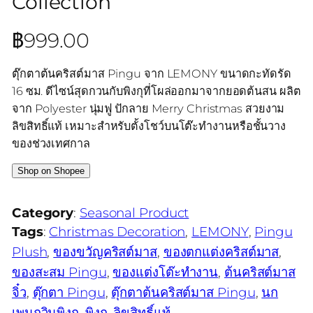
Collection
฿
999.00
ตุ๊กตาต้นคริสต์มาส Pingu จาก LEMONY ขนาดกะทัดรัด
16 ซม. ดีไซน์สุดกวนกับพิงกุที่โผล่ออกมาจากยอดต้นสน ผลิต
จาก Polyester นุ่มฟู ปักลาย Merry Christmas สวยงาม
ลิขสิทธิ์แท้ เหมาะสำหรับตั้งโชว์บนโต๊ะทำงานหรือชั้นวาง
ของช่วงเทศกาล
Shop on Shopee
Category
:
Seasonal Product
Tags
:
Christmas Decoration
, 
LEMONY
, 
Pingu
Plush
, 
ของขวัญคริสต์มาส
, 
ของตกแต่งคริสต์มาส
, 
ของสะสม Pingu
, 
ของแต่งโต๊ะทำงาน
, 
ต้นคริสต์มาส
จิ๋ว
, 
ตุ๊กตา Pingu
, 
ตุ๊กตาต้นคริสต์มาส Pingu
, 
นก
เพนกวินพิงกุ
, 
พิงกุ
, 
ลิขสิทธิ์แท้