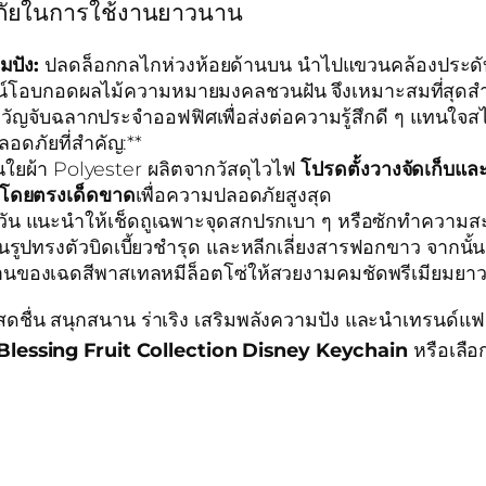
อดภัยในการใช้งานยาวนาน
มปัง:
ปลดล็อกกลไกห่วงห้อยด้านบน นำไปแขวนคล้องประดับเข
ไซน์โอบกอดผลไม้ความหมายมงคลชวนฝัน จึงเหมาะสมที่สุดสำห
ัญจับฉลากประจำออฟฟิศเพื่อส่งต่อความรู้สึกดี ๆ แทนใจสไ
ดภัยที่สำคัญ:**
ส้นใยผ้า Polyester ผลิตจากวัสดุไวไฟ
โปรดตั้งวางจัดเก็บแ
ูงโดยตรงเด็ดขาด
เพื่อความปลอดภัยสูงสุด
แนะนำให้เช็ดถูเฉพาะจุดสกปรกเบา ๆ หรือซักทำความสะอาด
งกันรูปทรงตัวบิดเบี้ยวชำรุด และหลีกเลี่ยงสารฟอกขาว จากนั
ของเฉดสีพาสเทลหมีล็อตโซ่ให้สวยงามคมชัดพรีเมียมยาวน
ดชื่น สนุกสนาน ร่าเริง เสริมพลังความปัง และนำเทรนด์แฟช
Blessing Fruit Collection Disney Keychain
หรือเลือ