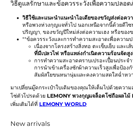
วิธีดูแลรักษาและข้อควรระวังเพื่อความปล
วิธีใช้และแนะนำแนะนำไอเดียของขวัญส่งต่อควา
หรือพวงห่วงกุญแจทั่วไป นอกเหนือจากนี้ด้วยดี
ปริญญา, ของขวัญปีใหม่ส่งต่อความเฮง หรือของขว
**ข้อควรระวังและการทำความสะอาดเพื่อความปลอ
เนื่องจากโครงสร้างสิ่งทอ ตะเข็บเย็บ และเ
ที่มีเปลวไฟ หรือแหล่งกำเนิดความร้อนจัดส
การทำความสะอาดคราบเปรอะเปื้อนประจำวัน 
การนำเข้าเครื่องซักผ้าความเร็วสูงเพื่อป้อ
สัมผัสใยขนหนานุ่มและคงความสดใสฉ่ำหวาน
มาเปลี่ยนมู๊ดกระเป๋าใบเดิมของคุณให้เต็มไปด้วยความส
โซ่ตัวโปรดด้วย
LEMONY พวงกุญแจล็อตโซ่ถือผลไม้ 
เพิ่มเติมได้ที่
LEMONY WORLD
New arrivals