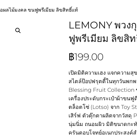
ลไม้มงคล ขนฟูพรีเมียม ลิขสิทธิ์แท้
LEMONY พวงกุญ
ฟูพรีเมียม ลิขสิทธ
฿
199.00
เปิดมิติความเฮง แจกความสุ
สไตล์ป๊อปฟรุตตี้ในทุกวันพกพ
Blessing Fruit Collection 
เครื่องประดับกระเป๋าผ้าขนฟูด
ตล็อตโซ่ (Lotso) จาก Toy 
เสิร์ฟ ตัวตุ๊กตาผลิตจากวัสด
นุ่มนิ่ม ถนอมผิว มิติขนาดกะ
ครันตอบโจทย์อเนกประสงค์สำ