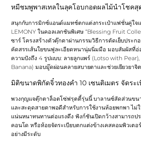
หมีชมพูพาสเทลในลุคโอบกอดผลไม้นำโชคสุดตะมุ
สนุกกับการมิกซ์แอนด์แมทช์ตกแต่งกระเป๋าแฟชั่นคู่ใจแ
LEMONY ในคอลเลกชันพิเศษ “Blessing Fruit Collectio
ซาร์ โครงสร้างตัวตุ๊กตาผ่านกรรมวิธีการตัดเย็บประกอ
คัดสรรเส้นใยขนฟูละเอียดหนานุ่มนิ่มมือ มอบสัมผัสที่อ่อ
ความปังถึง 4 รูปแบบ: ลายลูกแพร์ (Lotso with Pea
Banana) มอบมู๊ดผ่อนคลายสบายตาและช่วยเยียวยาจิตใ
มิติขนาดพิกัดจิ๋วทองคำ 10 เซนติเมตร จัดระเ
พวงกุญแจตุ๊กตาล็อตโซ่ฟรุตตี้รุ่นนี้ บาลานซ์สัดส่วน
และสะดุดสายตาพอดีสำหรับการใช้งานห้อยพกพา ไม่ใหญ
แน่นหนาทนทานต่อแรงดึง ฟังก์ชันเปิดกว้างสามารถประย
คอนโด หรือห้อยจัดระเบียบตกแต่งข้างเคสคอมพิวเตอร
อย่างมีระดับ