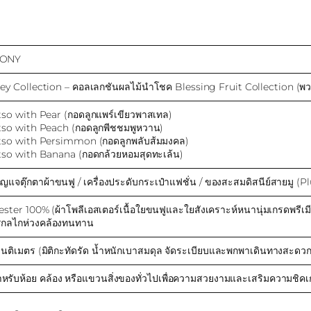
ONY
ey Collection – คอลเลกชันผลไม้นำโชค Blessing Fruit Collection (พวงกุ
tso with Pear (กอดลูกแพร์เขียวพาสเทล)
tso with Peach (กอดลูกพีชชมพูหวาน)
tso with Persimmon (กอดลูกพลับส้มมงคล)
tso with Banana (กอดกล้วยหอมสุดทะเล้น)
ุญแจตุ๊กตาผ้าขนฟู / เครื่องประดับกระเป๋าแฟชั่น / ของสะสมดิสนีย์สายมู
ester 100% (ผ้าโพลีเอสเตอร์เนื้อใยขนฟูและใยสังเคราะห์หนานุ่มเกรดพรีเมียม
กลไกห่วงคล้องทนทาน
ซนติเมตร (มิติกะทัดรัด น้ำหนักเบาสมดุล จัดระเบียบและพกพาเดินทางสะดวก
ำหรับห้อย คล้อง หรือแขวนสิ่งของทั่วไปเพื่อความสวยงามและเสริมความชิคเ