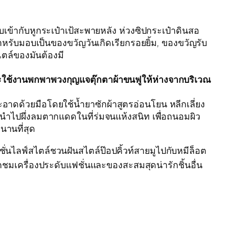
้ากับหูกระเป๋าเป้สะพายหลัง ห่วงซิปกระเป๋าดินสอ
รับมอบเป็นของขวัญวันเกิดเรียกรอยยิ้ม, ของขวัญรับ
ตล์ของมันต้องมี
ละใช้งานพกพาพวงกุญแจตุ๊กตาผ้าขนฟูให้ห่างจากบริเวณ
ด้วยมือโดยใช้น้ำยาซักผ้าสูตรอ่อนโยน หลีกเลี่ยง
้นนำไปผึ่งลมตากแดดในที่ร่มจนแห้งสนิท เพื่อถนอมผิว
านที่สุด
ั่นไลฟ์สไตล์ชวนฝันสไตล์ป๊อปคิ้วท์สายมูไปกับหมีล็อต
กชมเครื่องประดับแฟชั่นและของสะสมสุดน่ารักชิ้นอื่น