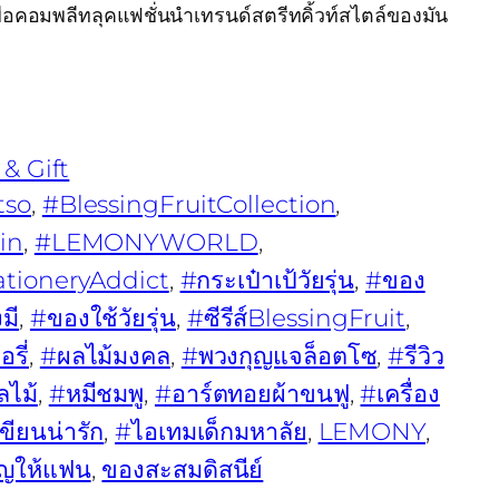
พื่อคอมพลีทลุคแฟชั่นนำเทรนด์สตรีทคิ้วท์สไตล์ของมัน
 & Gift
tso
, 
#BlessingFruitCollection
, 
in
, 
#LEMONYWORLD
, 
ationeryAddict
, 
#กระเป๋าเป้วัยรุ่น
, 
#ของ
มี
, 
#ของใช้วัยรุ่น
, 
#ซีรีส์BlessingFruit
, 
รี่
, 
#ผลไม้มงคล
, 
#พวงกุญแจล็อตโซ
, 
#รีวิว
ลไม้
, 
#หมีชมพู
, 
#อาร์ตทอยผ้าขนฟู
, 
#เครื่อง
เขียนน่ารัก
, 
#ไอเทมเด็กมหาลัย
, 
LEMONY
, 
ญให้แฟน
, 
ของสะสมดิสนีย์