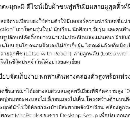
ตะมิ ดีไซน์เย็บผ้าขนฟูพรีเมียมสายมูสุดคิ้วท์
ละจัดระเบียบของใช้ส่วนตัวให้มีเลเยอร์ความน่ารักสดชื่นน
n” เอาใจคนรุ่นใหม่ นักเรียน นักศึกษา วัยรุ่น และคนทำง
บรูปลักษณ์คัตติ้งอย่างหนาแน่นประณีตและแน่นหนา ผิวสัมผั
นโยน อุ่นใจ ถนอมผิวและไม่กักเก็บฝุ่น โดดเด่นด้วยกิมมิคเจ้า
r), ลายลูกพีช (Lotso with Peach), ลายลูกพลับ (Lotso 
จในชีวิตประจำวันได้อย่างยอดเยี่ยม
บียบจัดเก็บง่าย พกพาเดินทางคล่องตัวสูงพร้อมห่
ขนาดชิ้นงานมาได้อย่างสมส่วนสมดุลพรีเมียมที่พิกัดความสูง
่จนเทอะทะและไม่เล็กจนมองไม่เห็น โครงสร้างด้านบนติดต
ุกต์นำไปใช้ห้อยกระเป๋าเป้สะพายหลังนักเรียน, คล้องหูกร
์พกพา MacBook ของชาว Desktop Setup เพื่อบ่งบอกเอกลั