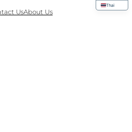
Thai
tact Us
About Us
English