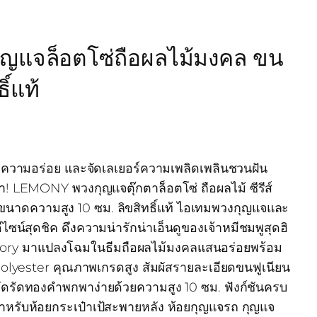
แจล็อตโซ่ถือผลไม้มงคล ขน
ิ์แท้
ขความอร่อย และจัดเลเยอร์ความเพลิดเพลินชวนฝัน
า! LEMONY พวงกุญแจตุ๊กตาล็อตโซ่ ถือผลไม้ ซีรีส์
ขนาดความสูง 10 ซม. ลิขสิทธิ์แท้ ไอเทมพวงกุญแจและ
ีไซน์สุดชิค ดึงความน่ารักน่าเอ็นดูของเจ้าหมีชมพูสุดฮิ
Story มาแปลงโฉมในธีมถือผลไม้มงคลแสนอร่อยพร้อม
ุ Polyester คุณภาพเกรดสูง สัมผัสรายละเอียดขนฟูเนียน
ทัดรัดทองคำพกพาง่ายด้วยความสูง 10 ซม. ฟังก์ชันครบ
หรับห้อยกระเป๋าเป้สะพายหลัง ห้อยกุญแจรถ กุญแจ