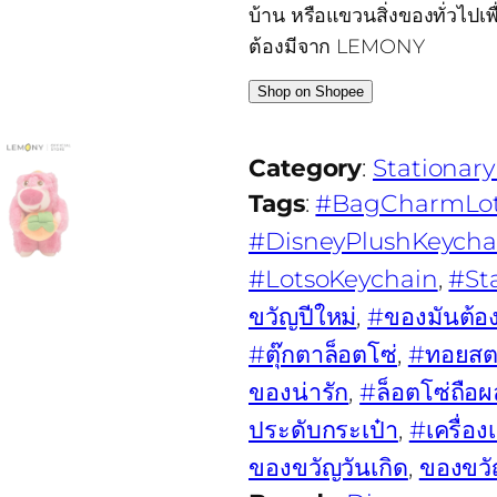
บ้าน หรือแขวนสิ่งของทั่วไปเ
ต้องมีจาก LEMONY
Shop on Shopee
Category
:
Stationary
Tags
:
#BagCharmLo
#DisneyPlushKeycha
#LotsoKeychain
, 
#St
ขวัญปีใหม่
, 
#ของมันต้อง
#ตุ๊กตาล็อตโซ่
, 
#ทอยสตอ
ของน่ารัก
, 
#ล็อตโซ่ถือผ
ประดับกระเป๋า
, 
#เครื่อง
ของขวัญวันเกิด
, 
ของขวั