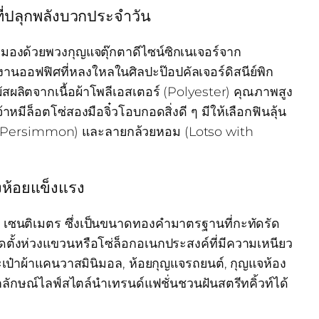
ที่ปลุกพลังบวกประจำวัน
่ามองด้วยพวงกุญแจตุ๊กตาดีไซน์ซิกเนเจอร์จาก
านออฟฟิศที่หลงใหลในศิลปะป๊อปคัลเจอร์ดิสนีย์พิก
สผลิตจากเนื้อผ้าโพลีเอสเตอร์ (Polyester) คุณภาพสูง
หมีล็อตโซ่สองมือจิ๋วโอบกอดสิ่งดี ๆ มีให้เลือกฟินลุ้น
with Persimmon) และลายกล้วยหอม (Lotso with
วงห้อยแข็งแรง
 10 เซนติเมตร ซึ่งเป็นขนาดทองคำมาตรฐานที่กะทัดรัด
ั้งห่วงแขวนหรือโซ่ล็อกอเนกประสงค์ที่มีความเหนียว
ะเป๋าผ้าแคนวาสมินิมอล, ห้อยกุญแจรถยนต์, กุญแจห้อง
กษณ์ไลฟ์สไตล์นำเทรนด์แฟชั่นชวนฝันสตรีทคิ้วท์ได้