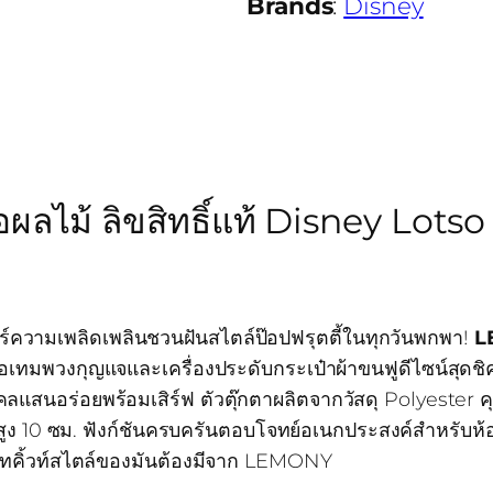
Brands
:
Disney
ไม้ ลิขสิทธิ์แท้ Disney Lotso 
ร์ความเพลิดเพลินชวนฝันสไตล์ป๊อปฟรุตตี้ในทุกวันพกพา!
L
อเทมพวงกุญแจและเครื่องประดับกระเป๋าผ้าขนฟูดีไซน์สุดชิค 
สนอร่อยพร้อมเสิร์ฟ ตัวตุ๊กตาผลิตจากวัสดุ Polyester คุ
ง 10 ซม. ฟังก์ชันครบครันตอบโจทย์อเนกประสงค์สำหรับห้อ
รีทคิ้วท์สไตล์ของมันต้องมีจาก LEMONY