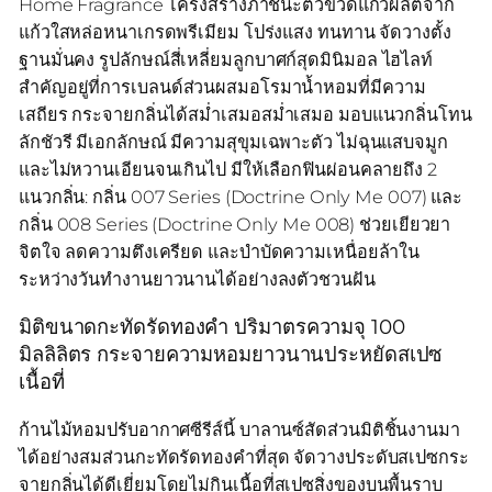
Home Fragrance โครงสร้างภาชนะตัวขวดแก้วผลิตจาก
แก้วใสหล่อหนาเกรดพรีเมียม โปร่งแสง ทนทาน จัดวางตั้ง
ฐานมั่นคง รูปลักษณ์สี่เหลี่ยมลูกบาศก์สุดมินิมอล ไฮไลท์
สำคัญอยู่ที่การเบลนด์ส่วนผสมอโรมาน้ำหอมที่มีความ
เสถียร กระจายกลิ่นได้สม่ำเสมอสม่ำเสมอ มอบแนวกลิ่นโทน
ลักชัวรี มีเอกลักษณ์ มีความสุขุมเฉพาะตัว ไม่ฉุนแสบจมูก
และไม่หวานเอียนจนเกินไป มีให้เลือกฟินผ่อนคลายถึง 2
แนวกลิ่น: กลิ่น 007 Series (Doctrine Only Me 007) และ
กลิ่น 008 Series (Doctrine Only Me 008) ช่วยเยียวยา
จิตใจ ลดความตึงเครียด และบำบัดความเหนื่อยล้าใน
ระหว่างวันทำงานยาวนานได้อย่างลงตัวชวนฝัน
มิติขนาดกะทัดรัดทองคำ ปริมาตรความจุ 100
มิลลิลิตร กระจายความหอมยาวนานประหยัดสเปซ
เนื้อที่
ก้านไม้หอมปรับอากาศซีรีส์นี้ บาลานซ์สัดส่วนมิติชิ้นงานมา
ได้อย่างสมส่วนกะทัดรัดทองคำที่สุด จัดวางประดับสเปซกระ
จายกลิ่นได้ดีเยี่ยมโดยไม่กินเนื้อที่สเปซสิ่งของบนพื้นราบ