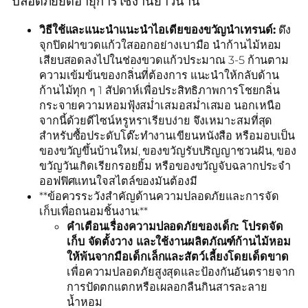
ปลอดภัยยืดอายุการใช้งานยาวนาน
วิธีใช้และแนะนำแนะนำไอเดียของขวัญนำเทรนด์:
ดึง
จุกปิดฝาขวดแก้วใสออกอย่างเบามือ นำก้านไม้หอม
เสียบสอดลงไปในช่องขวดแก้วประมาณ 3-5 ก้านตาม
ความเข้มข้นของกลิ่นที่ต้องการ แนะนำให้กลับด้าน
ก้านไม้ทุก ๆ 1 สัปดาห์เพื่อประสิทธิภาพการโชยกลิ่น
กระจายความหอมฟุ้งสม่ำเสมอสม่ำเสมอ นอกเหนือ
จากนี้ด้วยดีไซน์หรูหราเรียบง่าย จึงเหมาะสมที่สุด
สำหรับซื้อประดับโต๊ะทำงานเขียนหนังสือ หรือมอบเป็น
ของขวัญขึ้นบ้านใหม่, ของขวัญรับปริญญาชวนฝัน, ของ
ขวัญวันเกิดเรียกรอยยิ้ม หรือของขวัญจับฉลากประจำ
ออฟฟิศแทนใจสไตล์ของมันต้องมี
**ข้อควรระวังสำคัญด้านความปลอดภัยและการจัด
เก็บเพื่อถนอมชิ้นงาน:**
คำเตือนเรื่องความปลอดภัยของเด็ก: โปรดจัด
เก็บ จัดตั้งวาง และใช้งานผลิตภัณฑ์ก้านไม้หอม
ให้พ้นจากมือเด็กเล็กและสัตว์เลี้ยงโดยเด็ดขาด
เพื่อความปลอดภัยสูงสุดและป้องกันอันตรายจาก
การปัดตกแตกหรือเผลอกลืนกินสารละลาย
น้ำหอม