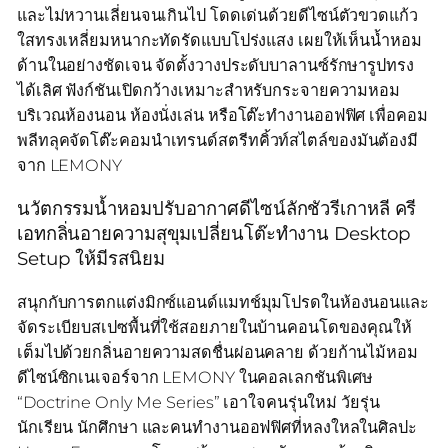
และไม่หวานเลี่ยนจนเกินไป โดดเด่นด้วยดีไซน์ตัวขวดแก้ว
ใสทรงเหลี่ยมหนากะทัดรัดแบบโปร่งแสง เผยให้เห็นน้ำหอม
ด้านในอย่างชัดเจน จัดตั้งวางประดับบาลานซ์รักษารูปทรง
ได้เลิศ ฟังก์ชันเปิดกว้างเหมาะสำหรับกระจายความหอม
บริเวณห้องนอน ห้องนั่งเล่น หรือโต๊ะทำงานออฟฟิศ เพื่อคอม
พลีทลุคจัดโต๊ะคอมนำเทรนด์สตรีทคิ้วท์สไตล์ของมันต้องมี
จาก LEMONY
นวัตกรรมน้ำหอมปรับอากาศดีไซน์ลักชัวรีเกาหลี ครี
เอทกลิ่นอายความสุขุมเปลี่ยนโต๊ะทำงาน Desktop
Setup ให้มีรสนิยม
สนุกกับการตกแต่งมิกซ์แอนด์แมทช์มุมโปรดในห้องนอนและ
จัดระเบียบสเปซพื้นที่ใช้สอยภายในบ้านคอนโดของคุณให้
เต็มไปด้วยกลิ่นอายความสดชื่นผ่อนคลาย ด้วยก้านไม้หอม
ดีไซน์ซิกเนเจอร์จาก LEMONY ในคอลเลกชันพิเศษ
“Doctrine Only Me Series” เอาใจคนรุ่นใหม่ วัยรุ่น
นักเรียน นักศึกษา และคนทำงานออฟฟิศที่หลงใหลในศิลปะ