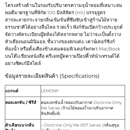
โครงสร้างด้านในรองรับปริมาตรความจุน้ำหอมที่เหมาะสม
พอดีมาตรฐานที่พิกัด 100 มิลลิลิตร (ml.) บรรจุสูตร
สารละลายกระจายกลิ่นเข้มข้นที่ซึมซับเข้าสู่ก้านไม้หวาย
ธรรมชาติได้อย่างลื่นไหล รวดเร็ว ฟังก์ชันเปิดกว้างประยุกต์
จัดวางจัดระเบียบมู๊ดห้องได้หลากหลาย ไม่ว่าจะเป็นตั้งวาง
หัวเตียงนอนมินิมอล, ชั้นวางของตกแต่ง, เคาน์เตอร์ซิงก์
ห้องน้ำ หรือตั้งเคียงข้างเคมคอมพิวเตอร์พกพา MacBook
บนโต๊ะเขียนหนังสือ ครีเอทมู๊ดความป๊อปคิ้วท์นำเทรนด์ได้
อย่างชิคเก๋มีสไตล์
ข้อมูลรายละเอียดสินค้า (Specifications)
แบรนด์
LEMONY
คอลเลกชัน / ซีรีส์
คอลเลกชันน้ำหอมปรับอากาศ Doctrine Only
Me Series (ก้านไม้หอมอโรมาปรับอากาศ
ลิขสิทธิ์แท้)
ตัวเลือกแนวกลิ่น
– Doctrine Only Me 007 Series (กลิ่นสุขุม