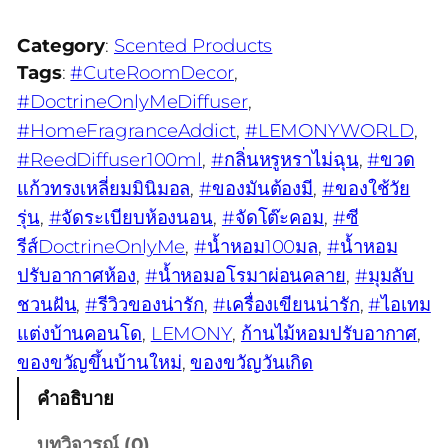
Category
:
Scented Products
Tags
:
#CuteRoomDecor
, 
#DoctrineOnlyMeDiffuser
, 
#HomeFragranceAddict
, 
#LEMONYWORLD
, 
#ReedDiffuser100ml
, 
#กลิ่นหรูหราไม่ฉุน
, 
#ขวด
แก้วทรงเหลี่ยมมินิมอล
, 
#ของมันต้องมี
, 
#ของใช้วัย
รุ่น
, 
#จัดระเบียบห้องนอน
, 
#จัดโต๊ะคอม
, 
#ซี
รีส์DoctrineOnlyMe
, 
#น้ำหอม100มล
, 
#น้ำหอม
ปรับอากาศห้อง
, 
#น้ำหอมอโรมาผ่อนคลาย
, 
#มุมลับ
ชวนฝัน
, 
#รีวิวของน่ารัก
, 
#เครื่องเขียนน่ารัก
, 
#ไอเทม
แต่งบ้านคอนโด
, 
LEMONY
, 
ก้านไม้หอมปรับอากาศ
, 
ของขวัญขึ้นบ้านใหม่
, 
ของขวัญวันเกิด
คำอธิบาย
บทวิจารณ์ (0)