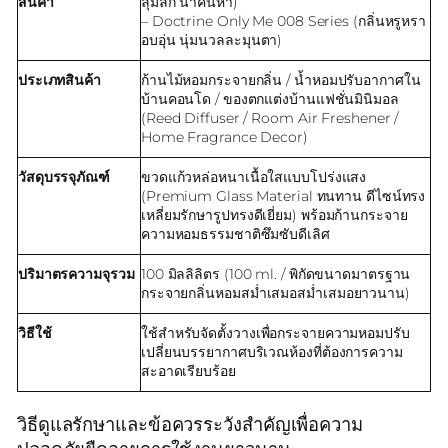
สินค้า
ลุ่มลึก น่าค้นหา)
– Doctrine Only Me 008 Series (กลิ่นหรูหรา
อบอุ่น นุ่มนวลละมุนตา)
ประเภทสินค้า
ก้านไม้หอมกระจายกลิ่น / น้ำหอมปรับอากาศใน
บ้านคอนโด / ของตกแต่งบ้านแฟชั่นมินิมอล
(Reed Diffuser / Room Air Freshener /
Home Fragrance Decor)
วัสดุบรรจุภัณฑ์
ขวดแก้วหล่อหนาเนื้อใสแบบโปร่งแสง
(Premium Glass Material ทนทาน ดีไซน์ทรง
เหลี่ยมรักษารูปทรงดีเยี่ยม) พร้อมก้านกระจาย
ความหอมธรรมชาติซึมซับดีเลิศ
ปริมาตรความจุรวม
100 มิลลิลิตร (100 ml. / พิกัดขนาดมาตรฐาน
กระจายกลิ่นหอมสม่ำเสมอสม่ำเสมอยาวนาน)
วิธีใช้
ใช้สำหรับจัดตั้งวางเพื่อกระจายความหอมปรับ
เปลี่ยนบรรยากาศบริเวณห้องที่ต้องการความ
สะอาดเรียบร้อย
วิธีดูแลรักษาและข้อควรระวังสำคัญเพื่อความ