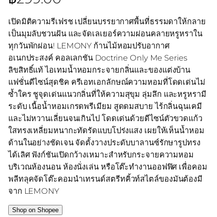
เปิดมิติความรีเฟรช เปลี่ยนบรรยากาศพื้นที่ธรรมดาให้กลาย
เป็นมุมลับชวนฝัน และจัดเลเยอร์ความผ่อนคลายหรูหราใน
ทุกวันพักผ่อน! LEMONY ก้านไม้หอมปรับอากาศ
อเนกประสงค์ คอลเลกชัน Doctrine Only Me Series
ลิขสิทธิ์แท้ ไอเทมน้ำหอมกระจายกลิ่นและของแต่งบ้าน
แฟชั่นดีไซน์สุดชิค ครีเอทเอกลักษณ์ความหอมที่โดดเด่นไม่
ซ้ำใคร ชูจุดเด่นแนวกลิ่นที่ให้ความสุขุม ลุ่มลึก และหรูหรามี
ระดับ เนื้อน้ำหอมเกรดพรีเมียม สูดดมสบาย ไร้กลิ่นฉุนเคมี
และไม่หวานเลี่ยนจนเกินไป โดดเด่นด้วยดีไซน์ตัวขวดแก้ว
ใสทรงเหลี่ยมหนากะทัดรัดแบบโปร่งแสง เผยให้เห็นน้ำหอม
ด้านในอย่างชัดเจน จัดตั้งวางประดับบาลานซ์รักษารูปทรง
ได้เลิศ ฟังก์ชันเปิดกว้างเหมาะสำหรับกระจายความหอม
บริเวณห้องนอน ห้องนั่งเล่น หรือโต๊ะทำงานออฟฟิศ เพื่อคอม
พลีทลุคจัดโต๊ะคอมนำเทรนด์สตรีทคิ้วท์สไตล์ของมันต้องมี
จาก LEMONY
Shop on Shopee