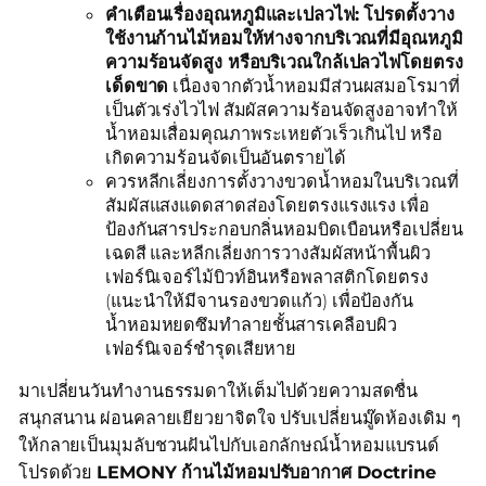
คำเตือนเรื่องอุณหภูมิและเปลวไฟ: โปรดตั้งวาง
ใช้งานก้านไม้หอมให้ห่างจากบริเวณที่มีอุณหภูมิ
ความร้อนจัดสูง หรือบริเวณใกล้เปลวไฟโดยตรง
เด็ดขาด
เนื่องจากตัวน้ำหอมมีส่วนผสมอโรมาที่
เป็นตัวเร่งไวไฟ สัมผัสความร้อนจัดสูงอาจทำให้
น้ำหอมเสื่อมคุณภาพระเหยตัวเร็วเกินไป หรือ
เกิดความร้อนจัดเป็นอันตรายได้
ควรหลีกเลี่ยงการตั้งวางขวดน้ำหอมในบริเวณที่
สัมผัสแสงแดดสาดส่องโดยตรงแรงแรง เพื่อ
ป้องกันสารประกอบกลิ่นหอมบิดเบือนหรือเปลี่ยน
เฉดสี และหลีกเลี่ยงการวางสัมผัสหน้าพื้นผิว
เฟอร์นิเจอร์ไม้บิวท์อินหรือพลาสติกโดยตรง
(แนะนำให้มีจานรองขวดแก้ว) เพื่อป้องกัน
น้ำหอมหยดซึมทำลายชั้นสารเคลือบผิว
เฟอร์นิเจอร์ชำรุดเสียหาย
มาเปลี่ยนวันทำงานธรรมดาให้เต็มไปด้วยความสดชื่น
สนุกสนาน ผ่อนคลายเยียวยาจิตใจ ปรับเปลี่ยนมู๊ดห้องเดิม ๆ
ให้กลายเป็นมุมลับชวนฝันไปกับเอกลักษณ์น้ำหอมแบรนด์
โปรดด้วย
LEMONY ก้านไม้หอมปรับอากาศ Doctrine