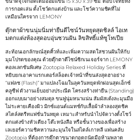
ขนาดจุใจกอดเต็มอ้อมแขน 15 x 30 x 39 ซม. ตอบโจทย์ทั้ง
การกอดเล่น ตั้งโชว์ตกแต่งบ้าน และโชว์ความชิคที่ไม่
เหมือนใครจาก LEMONY
ตุ๊กตาผ้าขนนุ่มนิ่มท่ายืนดีไซน์วันหยุดสุดชิลล์ ไอเท
มตกแต่งห้องสุดอบอุ่นชวนฝัน ลิขสิทธิ์แท้ซูโทเปีย
สะท้อนเอกลักษณ์สุดคิ้วท์และเพิ่มความสดใสชวนฝันให้กับ
มุมโปรดของคุณ ด้วยตุ๊กตาดีไซน์ซิกเนเจอร์จาก LEMONY
คอลเลกชันพิเศษ Zootopia Relaxed Holiday Series ที่
หยิบยกเอาคาแรกเตอร์สล็อตเจ้าหน้าที่ขนส่งสุดฮาอย่าง
“แฟลช (Flash)” มาแปลงโฉมในลุควันหยุดพักผ่อนสุดเอ็กซ์
คลูซีฟ ตัวงานเย็บอย่างประณีต โครงสร้างท่ายืน (Standing)
ออกแบบมาอย่างสมดุล ขนฟูนุ่มหนาแน่น สัมผัสเด้งละมุนมือ
ไม่ระคายเคืองผิว มิกซ์แอนด์แมทช์กับเสื้อผ้าลำลองสุดชิค
สไตล์สตรีทแฟชั่นวันหยุด เหมาะสำหรับนำไปจัดวางตั้งโชว์
ตกแต่งข้างหัวเตียง โต๊ะหนังสือ หรือชั้นวางของเพื่อสร้าง
เลเยอร์ความชิคหวานละมุนใจในสไตล์เกาหลี แฟนคลับ
Zootopia ที่ต้องการตุ๊กตาขนาดกอดถนัดมือห้ามพลาด