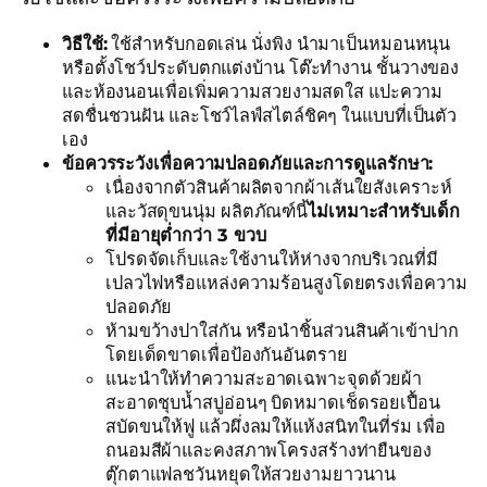
วิธีใช้:
ใช้สำหรับกอดเล่น นั่งพิง นำมาเป็นหมอนหนุน
หรือตั้งโชว์ประดับตกแต่งบ้าน โต๊ะทำงาน ชั้นวางของ
และห้องนอนเพื่อเพิ่มความสวยงามสดใส แปะความ
สดชื่นชวนฝัน และโชว์ไลฟ์สไตล์ชิคๆ ในแบบที่เป็นตัว
เอง
ข้อควรระวังเพื่อความปลอดภัยและการดูแลรักษา:
เนื่องจากตัวสินค้าผลิตจากผ้าเส้นใยสังเคราะห์
และวัสดุขนนุ่ม ผลิตภัณฑ์นี้
ไม่เหมาะสำหรับเด็ก
ที่มีอายุต่ำกว่า 3 ขวบ
โปรดจัดเก็บและใช้งานให้ห่างจากบริเวณที่มี
เปลวไฟหรือแหล่งความร้อนสูงโดยตรงเพื่อความ
ปลอดภัย
ห้ามขว้างปาใส่กัน หรือนำชิ้นส่วนสินค้าเข้าปาก
โดยเด็ดขาดเพื่อป้องกันอันตราย
แนะนำให้ทำความสะอาดเฉพาะจุดด้วยผ้า
สะอาดชุบน้ำสบู่อ่อนๆ บิดหมาดเช็ดรอยเปื้อน
สบัดขนให้ฟู แล้วผึ่งลมให้แห้งสนิทในที่ร่ม เพื่อ
ถนอมสีผ้าและคงสภาพโครงสร้างท่ายืนของ
ตุ๊กตาแฟลชวันหยุดให้สวยงามยาวนาน