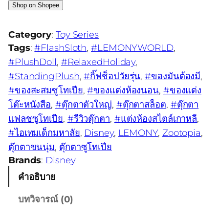
Shop on Shopee
Category
:
Toy Series
Tags
:
#FlashSloth
, 
#LEMONYWORLD
, 
#PlushDoll
, 
#RelaxedHoliday
, 
#StandingPlush
, 
#กิ๊ฟช็อปวัยรุ่น
, 
#ของมันต้องมี
, 
#ของสะสมซูโทเปีย
, 
#ของแต่งห้องนอน
, 
#ของแต่ง
โต๊ะหนังสือ
, 
#ตุ๊กตาตัวใหญ่
, 
#ตุ๊กตาสล็อต
, 
#ตุ๊กตา
แฟลชซูโทเปีย
, 
#รีวิวตุ๊กตา
, 
#แต่งห้องสไตล์เกาหลี
, 
#ไอเทมเด็กมหาลัย
, 
Disney
, 
LEMONY
, 
Zootopia
, 
ตุ๊กตาขนนุ่ม
, 
ตุ๊กตาซูโทเปีย
Brands
:
Disney
คำอธิบาย
บทวิจารณ์ (0)