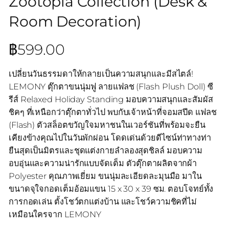
Zootopia Collection (Desk &
Room Decoration)
฿
599.00
เปลี่ยนวันธรรมดาให้กลายเป็นความสนุกและมีสไตล์!
LEMONY ตุ๊กตาขนนุ่มฟู ลายแฟลช (Flash Plush Doll) ซี
รีส์ Relaxed Holiday Standing มอบความสนุกและสัมผัส
ชิคๆ ที่เหนือกว่าตุ๊กตาทั่วไป พบกับเจ้าหน้าที่จอมสปีด แฟลช
(Flash) ตัวสล็อตขวัญใจมหาชนในเวอร์ชันที่พร้อมจะยืน
เคียงข้างคุณไปในวันพักผ่อน โดดเด่นด้วยดีไซน์ท่าทางท่า
ยืนสุดเป็นมิตรและชุดแต่งกายลำลองสุดชิลล์ มอบความ
อบอุ่นและความน่ารักแบบจัดเต็ม ตัวตุ๊กตาผลิตจากผ้า
Polyester คุณภาพเยี่ยม ขนนุ่มละเอียดละมุนมือ มาใน
ขนาดจุใจกอดเต็มอ้อมแขน 15 x 30 x 39 ซม. ตอบโจทย์ทั้ง
การกอดเล่น ตั้งโชว์ตกแต่งบ้าน และโชว์ความชิคที่ไม่
เหมือนใครจาก LEMONY