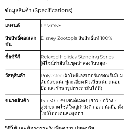
ข้อมูลสินค้า (Specifications)
แบรนด์
LEMONY
ลิขสิทธิ์คอลเลก
Disney Zootopia ลิขสิทธิ์แท้ 100%
ชัน
ชื่อซีรีส์
Relaxed Holiday Standing Series
(ดีไซน์ท่ายืนในชุดลำลองวันหยุด)
วัสดุสินค้า
Polyester (ผ้าโพลีเอสเตอร์เกรดพรีเมียม
สัมผัสขนนุ่มฟูละเอียด ผิวเนียนนุ่ม ถนอม
มือ และรักษารูปทรงท่ายืนได้ดี)
ขนาดสินค้า
15 x 30 x 39 เซนติเมตร (ยาว x กว้าง x
สูง) ขนาดไซส์ใหญ่กำลังดี กอดถนัดมือ ตั้ง
โชว์โดดเด่นสะดุดตา
วิธีใช้และข้อควรระวังเพื่อความปลอดภัย