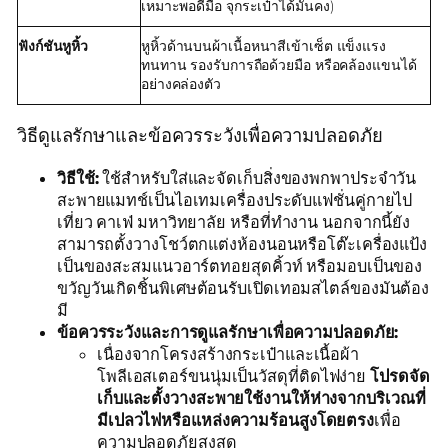
เหมาะพอดีมือ จุกระเป๋าได้มั่นคง)
ฟังก์ชันหูหิ้ว
หูหิ้วด้านบนผ้าเนื้อหนาสีเข้าเซ็ต แข็งแรง
ทนทาน รองรับการถือด้วยมือ หรือคล้องแขนได้
อย่างคล่องตัว
วิธีดูแลรักษาและข้อควรระวังเพื่อความปลอดภัย
วิธีใช้:
ใช้สำหรับใส่และจัดเก็บสิ่งของพกพาประจำวัน
สะพายแมทช์เป็นไอเทมเครื่องประดับแฟชั่นคู่กายไป
เที่ยว คาเฟ่ มหาวิทยาลัย หรือที่ทำงาน นอกจากนี้ยัง
สามารถตั้งวางโชว์ตกแต่งห้องนอนหรือโต๊ะเครื่องแป้ง
เป็นของสะสมแนวอาร์ตทอยสุดคิ้วท์ หรือมอบเป็นของ
ขวัญวันเกิดชิ้นพิเศษต้อนรับเปิดเทอมสไตล์ของมันต้อง
มี
ข้อควรระวังและการดูแลรักษาเพื่อความปลอดภัย:
เนื่องจากโครงสร้างกระเป๋าและเนื้อผ้า
โพลีเอสเตอร์ขนนุ่มเป็นวัสดุที่ติดไฟง่าย
โปรดจัด
เก็บและตั้งวางสะพายใช้งานให้ห่างจากบริเวณที่
มีเปลวไฟหรือแหล่งความร้อนสูงโดยตรง
เพื่อ
ความปลอดภัยสูงสุด