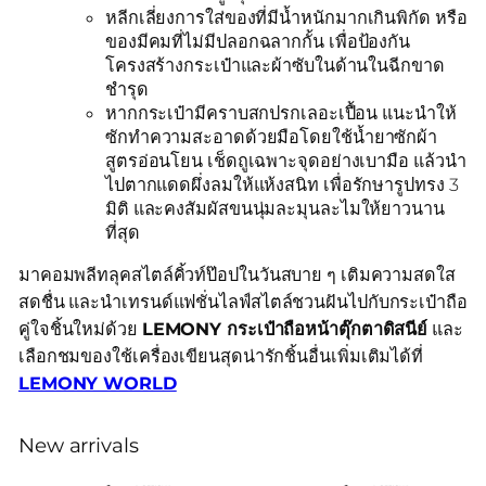
หลีกเลี่ยงการใส่ของที่มีน้ำหนักมากเกินพิกัด หรือ
ของมีคมที่ไม่มีปลอกฉลากกั้น เพื่อป้องกัน
โครงสร้างกระเป๋าและผ้าซับในด้านในฉีกขาด
ชำรุด
หากกระเป๋ามีคราบสกปรกเลอะเปื้อน แนะนำให้
ซักทำความสะอาดด้วยมือโดยใช้น้ำยาซักผ้า
สูตรอ่อนโยน เช็ดถูเฉพาะจุดอย่างเบามือ แล้วนำ
ไปตากแดดผึ่งลมให้แห้งสนิท เพื่อรักษารูปทรง 3
มิติ และคงสัมผัสขนนุ่มละมุนละไมให้ยาวนาน
ที่สุด
มาคอมพลีทลุคสไตล์คิ้วท์ป๊อปในวันสบาย ๆ เติมความสดใส
สดชื่น และนำเทรนด์แฟชั่นไลฟ์สไตล์ชวนฝันไปกับกระเป๋าถือ
คู่ใจชิ้นใหม่ด้วย
LEMONY กระเป๋าถือหน้าตุ๊กตาดิสนีย์
และ
เลือกชมของใช้เครื่องเขียนสุดน่ารักชิ้นอื่นเพิ่มเติมได้ที่
LEMONY WORLD
New arrivals