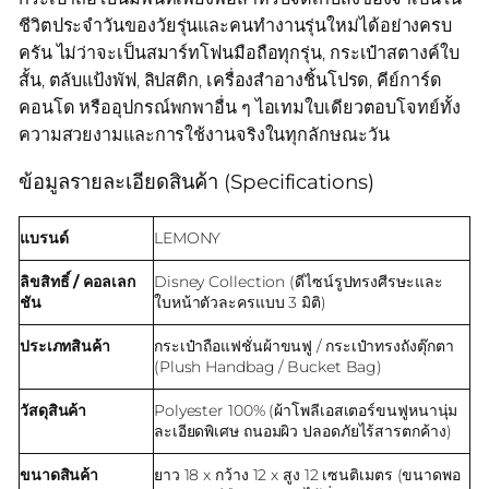
ชีวิตประจำวันของวัยรุ่นและคนทำงานรุ่นใหม่ได้อย่างครบ
ครัน ไม่ว่าจะเป็นสมาร์ทโฟนมือถือทุกรุ่น, กระเป๋าสตางค์ใบ
สั้น, ตลับแป้งพัฟ, ลิปสติก, เครื่องสำอางชิ้นโปรด, คีย์การ์ด
คอนโด หรืออุปกรณ์พกพาอื่น ๆ ไอเทมใบเดียวตอบโจทย์ทั้ง
ความสวยงามและการใช้งานจริงในทุกลักษณะวัน
ข้อมูลรายละเอียดสินค้า (Specifications)
แบรนด์
LEMONY
ลิขสิทธิ์ / คอลเลก
Disney Collection (ดีไซน์รูปทรงศีรษะและ
ชัน
ใบหน้าตัวละครแบบ 3 มิติ)
ประเภทสินค้า
กระเป๋าถือแฟชั่นผ้าขนฟู / กระเป๋าทรงถังตุ๊กตา
(Plush Handbag / Bucket Bag)
วัสดุสินค้า
Polyester 100% (ผ้าโพลีเอสเตอร์ขนฟูหนานุ่ม
ละเอียดพิเศษ ถนอมผิว ปลอดภัยไร้สารตกค้าง)
ขนาดสินค้า
ยาว 18 x กว้าง 12 x สูง 12 เซนติเมตร (ขนาดพอ