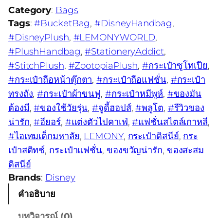
Category
:
Bags
Tags
:
#BucketBag
, 
#DisneyHandbag
, 
#DisneyPlush
, 
#LEMONYWORLD
, 
#PlushHandbag
, 
#StationeryAddict
, 
#StitchPlush
, 
#ZootopiaPlush
, 
#กระเป๋าซูโทเปีย
, 
#กระเป๋าถือหน้าตุ๊กตา
, 
#กระเป๋าถือแฟชั่น
, 
#กระเป๋า
ทรงถัง
, 
#กระเป๋าผ้าขนฟู
, 
#กระเป๋าหมีพูห์
, 
#ของมัน
ต้องมี
, 
#ของใช้วัยรุ่น
, 
#จูดี้ฮอปส์
, 
#พลูโต
, 
#รีวิวของ
น่ารัก
, 
#อียอร์
, 
#แต่งตัวไปคาเฟ่
, 
#แฟชั่นสไตล์เกาหลี
, 
#ไอเทมเด็กมหาลัย
, 
LEMONY
, 
กระเป๋าดิสนีย์
, 
กระ
เป๋าสติทช์
, 
กระเป๋าแฟชั่น
, 
ของขวัญน่ารัก
, 
ของสะสม
ดิสนีย์
Brands
:
Disney
คำอธิบาย
บทวิจารณ์ (0)