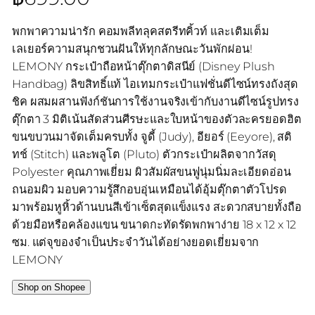
พกพาความน่ารัก คอมพลีทลุคสตรีทคิ้วท์ และเติมเต็ม
เลเยอร์ความสนุกชวนฝันให้ทุกลักษณะวันพักผ่อน!
LEMONY กระเป๋าถือหน้าตุ๊กตาดิสนีย์ (Disney Plush
Handbag) ลิขสิทธิ์แท้ ไอเทมกระเป๋าแฟชั่นดีไซน์ทรงถังสุด
ชิค ผสมผสานฟังก์ชันการใช้งานจริงเข้ากับงานดีไซน์รูปทรง
ตุ๊กตา 3 มิติเน้นสัดส่วนศีรษะและใบหน้าของตัวละครยอดฮิต
ขนขบวนมาจัดเต็มครบทั้ง จูดี้ (Judy), อียอร์ (Eeyore), สติ
ทช์ (Stitch) และพลูโต (Pluto) ตัวกระเป๋าผลิตจากวัสดุ
Polyester คุณภาพเยี่ยม ผิวสัมผัสขนฟูนุ่มนิ่มละเอียดอ่อน
ถนอมผิว มอบความรู้สึกอบอุ่นเหมือนได้อุ้มตุ๊กตาตัวโปรด
มาพร้อมหูหิ้วด้านบนสีเข้าเซ็ตสุดแข็งแรง สะดวกสบายทั้งถือ
ด้วยมือหรือคล้องแขน ขนาดกะทัดรัดพกพาง่าย 18 x 12 x 12
ซม. แต่จุของจำเป็นประจำวันได้อย่างยอดเยี่ยมจาก
LEMONY
Shop on Shopee