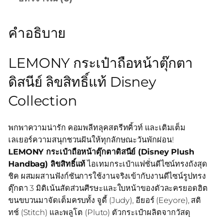
คำอธิบาย
LEMONY กระเป๋าถือหน้าตุ๊กตา
ดิสนีย์ ลิขสิทธิ์แท้ Disney
Collection
พกพาความน่ารัก คอมพลีทลุคสตรีทคิ้วท์ และเติมเต็ม
เลเยอร์ความสนุกชวนฝันให้ทุกลักษณะวันพักผ่อน!
LEMONY กระเป๋าถือหน้าตุ๊กตาดิสนีย์ (Disney Plush
Handbag) ลิขสิทธิ์แท้
ไอเทมกระเป๋าแฟชั่นดีไซน์ทรงถังสุด
ชิค ผสมผสานฟังก์ชันการใช้งานจริงเข้ากับงานดีไซน์รูปทรง
ตุ๊กตา 3 มิติเน้นสัดส่วนศีรษะและใบหน้าของตัวละครยอดฮิต
ขนขบวนมาจัดเต็มครบทั้ง จูดี้ (Judy), อียอร์ (Eeyore), สติ
ทช์ (Stitch) และพลูโต (Pluto) ตัวกระเป๋าผลิตจากวัสดุ