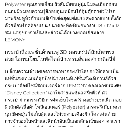
Polyester คุณภาพเยี่ยม ผิวสัมผัสขนฟูนุ่มนิ่มละเอียดอ่อน
ถนอมผิว มอบความรู้สึกอบอุ่นเหมือนได้อุ้มตุ๊กตาตัวโปรด
มาพร้อมหูหิ้วด้านบนสีเข้าเซ็ตสุดแข็งแรง สะดวกสบายทั้งถือ
ด้วยมือหรือคล้องแขน ขนาดกะทัดรัดพกพาง่าย 18 x 12 x 12
ซม. แต่จุของจำเป็นประจำวันได้อย่างยอดเยี่ยมจาก
LEMONY
กระเป๋าถือแฟชั่นผ้าขนฟู 3D คอนเซปต์บักเก็ตทรง
สวย ไอเทมโฮมไลฟ์สไตล์นำเทรนด์ของสาวกดิสนีย์
เปลี่ยนความจำเจของการพกพากระเป๋าใส่ของให้กลายเป็น
แฟชั่นสเตทเมนท์สุดป็อปนำเทรนด์แฟชั่นสไตล์เกาหลีด้วย
กระเป๋าถือดีไซน์ซิกเนเจอร์จาก LEMONY คอลเลกชันพิเศษ
“Disney Collection” เอาใจสายแฟชั่นสตรีทคิ้วท์ ตัว
กระเป๋าผ่านกรรมวิธีการตัดเย็บโครงสร้างอย่างประณีต มอบ
ผิวสัมผัสเนื้อผ้าโพลีเอสเตอร์ (Polyester) เกรดพรีเมียมหนา
นุ่ม ยืดหยุ่น ไม่เก็บฝุ่น และไม่ระคายเคืองผิว โดดเด่นด้วย
การจำลองใบหน้าและสีหน้าอันเป็นเอกลักษณ์ของ 4 คาแรก