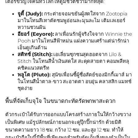
เตอร์ขวัญใจคนทั่วโลกให้ดูมีชีวิตชีวามากที่สุด:
จูดี้ (Judy):
กระต่ายจอมขยันผู้สดใสจาก Zootopia
มาในโทนสีเทาตัดชมพูอ่อนละมุนละไม เติมเลเยอร์
หวานชวนฝัน
อียอร์ (Eeyore):
ลาเพื่อนรักผู้จริงใจจาก Winnie the
Pooh มาในโทนสีฟ้าหม่น แฝงความเศร้าแต่น่ารักน่า
เอ็นดูเกินต้าน
สติทช์ (Stitch):
เอเลี่ยนซุกซนสุดฮอตจาก Lilo &
Stitch ในโทนสีน้ำเงินสดใส สะดุดสายตา คอมพลีทลุ
คชิคแนวสตรีท
พลูโต (Pluto):
สุนัขเพื่อนซี้ผู้ซื่อสัตย์ของมิกกี้เมาส์ มา
ในโทนสีน้ำตาล-ขาว สะอาดตา อบอุ่น คลาสสิก แมทช์
ชุดง่าย
พื้นที่จัดเก็บจุใจ ในขนาดกะทัดรัดพกพาสะดวก
ตัวกระเป๋าได้รับการออกแบบโครงสร้างภายในให้กว้างขวาง
เป็นพิเศษ แม้รูปลักษณ์ภายนอกจะดูปุ๊กปิ๊กน่ารัก ด้วยมิติ
ขนาดความยาว 18 ซม. กว้าง 12 ซม. และสูง 12 ซม. ทำให้
กระเป๋าถือใบนี้มีพื้นที่เพียงพอสำหรับจัดเก็บสิ่งของจำเป็นใน