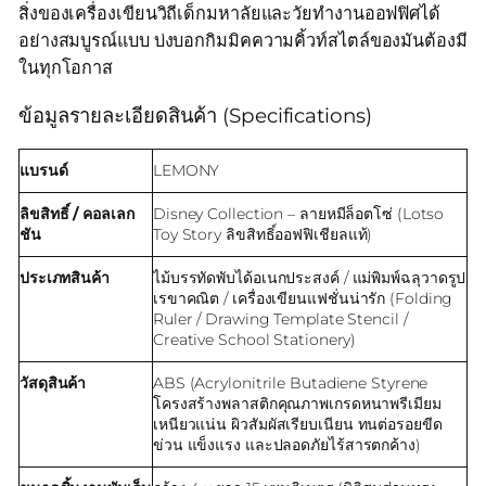
สิ่งของเครื่องเขียนวิถีเด็กมหาลัยและวัยทำงานออฟฟิศได้
อย่างสมบูรณ์แบบ บ่งบอกกิมมิคความคิ้วท์สไตล์ของมันต้องมี
ในทุกโอกาส
ข้อมูลรายละเอียดสินค้า (Specifications)
แบรนด์
LEMONY
ลิขสิทธิ์ / คอลเลก
Disney Collection – ลายหมีล็อตโซ่ (Lotso
ชัน
Toy Story ลิขสิทธิ์ออฟฟิเชียลแท้)
ประเภทสินค้า
ไม้บรรทัดพับได้อเนกประสงค์ / แม่พิมพ์ฉลุวาดรูป
เรขาคณิต / เครื่องเขียนแฟชั่นน่ารัก (Folding
Ruler / Drawing Template Stencil /
Creative School Stationery)
วัสดุสินค้า
ABS (Acrylonitrile Butadiene Styrene
โครงสร้างพลาสติกคุณภาพเกรดหนาพรีเมียม
เหนียวแน่น ผิวสัมผัสเรียบเนียน ทนต่อรอยขีด
ข่วน แข็งแรง และปลอดภัยไร้สารตกค้าง)