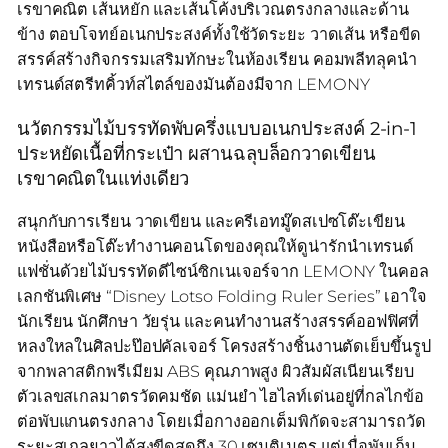
เรขาคณิต เส้นหยัก และเส้นโค้งบริเวณตรงกลางและด้าน
ข้าง ตอบโจทย์อเนกประสงค์ทั้งใช้วัดระยะ วาดเส้น หรือขีด
สรรค์สร้างกิจกรรมเสริมทักษะในห้องเรียน คอมพลีทลุคนำ
เทรนด์สตรีทคิ้วท์สไตล์ของมันต้องมีจาก LEMONY
นวัตกรรมไม้บรรทัดพับครึ่งแบบอเนกประสงค์ 2-in-1
ประหยัดเนื้อที่กระเป๋า ผสานฉลุบล็อกวาดเขียน
เรขาคณิตในแท่งเดียว
สนุกกับการเรียน วาดเขียน และครีเอทมู๊ดสเปซโต๊ะเขียน
หนังสือหรือโต๊ะทำงานคอนโดของคุณให้ดูน่ารักนำเทรนด์
แฟชั่นด้วยไม้บรรทัดดีไซน์ซิกเนเจอร์จาก LEMONY ในคอล
เลกชันพิเศษ “Disney Lotso Folding Ruler Series” เอาใจ
นักเรียน นักศึกษา วัยรุ่น และคนทำงานสร้างสรรค์ออฟฟิศที่
หลงใหลในศิลปะป๊อปคัลเจอร์ โครงสร้างชิ้นงานตัดเย็บขึ้นรูป
จากพลาสติกพรีเมียม ABS คุณภาพสูง ผิวสัมผัสเนียนเรียบ
ตัวเลขสเกลมาตรวัดคมชัด แม่นยำ ไฮไลท์เด่นอยู่ที่กลไกข้อ
ต่อพับแกนตรงกลาง โดยเมื่อกางออกเต็มพิกัดจะสามารถวัด
ระยะสเกลยาวได้สูงขีดสุดถึง 30 เซนติเมตร แต่เมื่อพับเก็บ