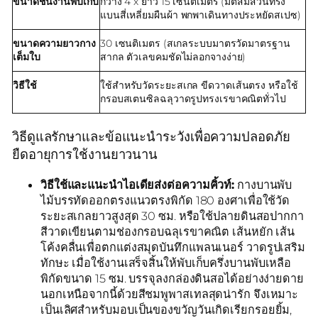
ขนาดชิ้นงานพับเก็บ
กว้าง 4 x ยาว 15 เซนติเมตร (มิติสมส่วนทรง
แบนสี่เหลี่ยมผืนผ้า พกพาเดินทางประหยัดสเปซ)
ขนาดความยาวกาง
30 เซนติเมตร (สเกลระบบมาตรวัดมาตรฐาน
เต็มใบ
สากล ตัวเลขคมชัดไม่ลอกจางง่าย)
วิธีใช้
ใช้สำหรับวัดระยะสเกล ขีดวาดเส้นตรง หรือใช้
กรอบสเตนซิลฉลุวาดรูปทรงเรขาคณิตทั่วไป
วิธีดูแลรักษาและข้อแนะนำระวังเพื่อความปลอดภัย
ยืดอายุการใช้งานยาวนาน
วิธีใช้และแนะนำไอเดียส่งต่อความคิ้วท์:
กางบานพับ
ไม้บรรทัดออกตรงแนวตรงพิกัด 180 องศาเพื่อใช้วัด
ระยะสเกลยาวสูงสุด 30 ซม. หรือใช้ปลายดินสอปากกา
สีวาดเขียนตามช่องกรอบฉลุเรขาคณิต เส้นหยัก เส้น
โค้งคลื่นเพื่อตกแต่งสมุดบันทึกแพลนเนอร์ วาดรูปเสริม
ทักษะ เมื่อใช้งานเสร็จสิ้นให้พับเก็บครึ่งบานพับเหลือ
พิกัดขนาด 15 ซม. บรรจุลงกล่องดินสอได้อย่างง่ายดาย
นอกเหนือจากนี้ด้วยสีชมพูพาสเทลสุดน่ารัก จึงเหมาะ
เป็นเลิศสำหรับมอบเป็นของขวัญวันเกิดเรียกรอยยิ้ม,