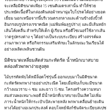
จะเหลือมิติขนาดเพียง 15 เซนติเมตรเท่านั้น ทำให้ช่วย
ประหยัดเนื้อที่ในกล่องดินสอผ้าหนานุ่มใบโปรดได้อย่างยอด
เยี่ยม นอกเหนือจากนี้บริเวณตรงกลางและด้านข้างยังบิ้วท์
อินกรอบรูปทรงเรขาคณิต (แม่พิมพ์ฉลุรูปร่าง) และมีเส้นหยัก
เส้นโค้งคลื่น สำหรับให้เด็ก ผู้เรียน หรือดีไซเนอร์ใช้ลากเส้น
วาดรูปทรงต่าง ๆ ได้อย่างเป็นระบบระเบียบ สร้างสรรค์ผล
งานภาพวาด หรือกิจกรรมเสริมทักษะในลักษณะวันเรียนได้
อย่างเพลิดเพลินชวนฝัน
มิติขนาดเหลี่ยมสัดส่วนกะทัดรัด น้ำหนักเบาสบาย
คล่องตัวพกพาง่ายสูงสุด
ไม้บรรทัดพับได้หมีล็อตโซ่รุ่นนี้ ออกแบบมาในมิติขนาด
กะทัดรัดพกพาง่ายอย่างประณีต โดยเมื่อพับเก็บจะมีขนาด
กว้างแนวราบ 4 ซม. และยาว 15 ซม. โครงสร้างความหนา
สมส่วนพอเหมาะพอดี มีน้ำหนักที่เบาสบายเป็นเลิศ ไม่เพิ่ม
ภาระน้ำหนักให้กระเป๋าเป้สะพายหลัง พกพาเคลื่อนย้ายเดิน
ทางได้อย่างอเนกประสงค์ ตอบโจทย์ฟังก์ชันจัดระเบียบสเปซ