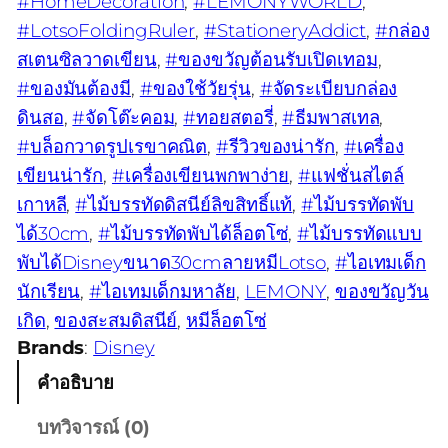
#HomeDecoration
, 
#LEMONYWORLD
, 
#LotsoFoldingRuler
, 
#StationeryAddict
, 
#กล่อง
สเตนซิลวาดเขียน
, 
#ของขวัญต้อนรับเปิดเทอม
, 
#ของมันต้องมี
, 
#ของใช้วัยรุ่น
, 
#จัดระเบียบกล่อง
ดินสอ
, 
#จัดโต๊ะคอม
, 
#ทอยสตอรี่
, 
#ธีมพาสเทล
, 
#บล็อกวาดรูปเรขาคณิต
, 
#รีวิวของน่ารัก
, 
#เครื่อง
เขียนน่ารัก
, 
#เครื่องเขียนพกพาง่าย
, 
#แฟชั่นสไตล์
เกาหลี
, 
#ไม้บรรทัดดิสนีย์ลิขสิทธิ์แท้
, 
#ไม้บรรทัดพับ
ได้30cm
, 
#ไม้บรรทัดพับได้ล็อตโซ่
, 
#ไม้บรรทัดแบบ
พับได้Disneyขนาด30cmลายหมีLotso
, 
#ไอเทมเด็ก
นักเรียน
, 
#ไอเทมเด็กมหาลัย
, 
LEMONY
, 
ของขวัญวัน
เกิด
, 
ของสะสมดิสนีย์
, 
หมีล็อตโซ่
Brands
:
Disney
คำอธิบาย
บทวิจารณ์ (0)