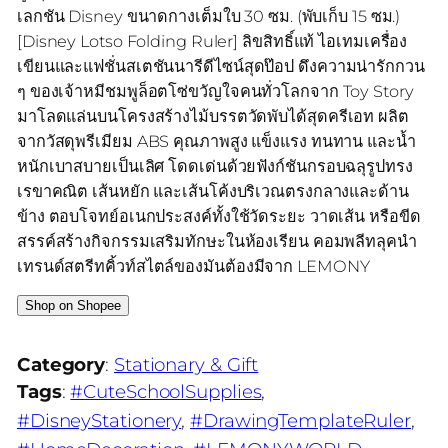
เลกชัน Disney ขนาดกางเต็มใบ 30 ซม. (พับเก็บ 15 ซม.)
[Disney Lotso Folding Ruler] ลิขสิทธิ์แท้ ไอเทมเครื่อง
เขียนและแฟชั่นสเตชันนารีดีไซน์สุดป๊อป ดึงความน่ารักกวน
ๆ ของเจ้าหมีชมพูล็อตโซ่ขวัญใจคนทั่วโลกจาก Toy Story
มาโลดแล่นบนโครงสร้างไม้บรรตวัดพับได้สุดครีเอท ผลิต
จากวัสดุพรีเมียม ABS คุณภาพสูง แข็งแรง ทนทาน และน้ำ
หนักเบาสบายเป็นเลิศ โดดเด่นด้วยฟังก์ชันกรอบฉลุรูปทรง
เรขาคณิต เส้นหยัก และเส้นโค้งบริเวณตรงกลางและด้าน
ข้าง ตอบโจทย์อเนกประสงค์ทั้งใช้วัดระยะ วาดเส้น หรือขีด
สรรค์สร้างกิจกรรมเสริมทักษะในห้องเรียน คอมพลีทลุคนำ
เทรนด์สตรีทคิ้วท์สไตล์ของมันต้องมีจาก LEMONY
Shop on Shopee
Category
:
Stationary & Gift
Tags
:
#CuteSchoolSupplies
, 
#DisneyStationery
, 
#DrawingTemplateRuler
, 