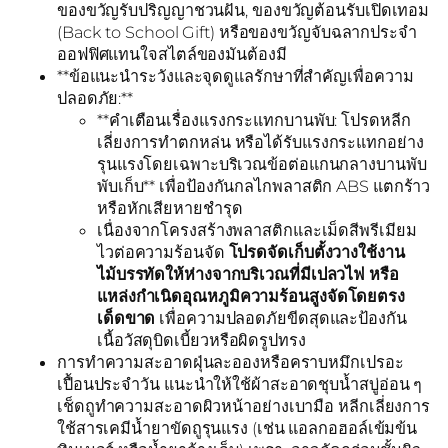
ของขวัญรับปริญญาชวนฝัน, ของขวัญต้อนรับเปิดเทอม
(Back to School Gift) หรือของขวัญจับฉลากประจำ
ออฟฟิศแทนใจสไตล์ของมันต้องมี
**ข้อแนะนำระวังและจุดดูแลรักษาที่สำคัญเพื่อความ
ปลอดภัย:**
**คำเตือนเรื่องแรงกระแทกบานพับ: โปรดหลีก
เลี่ยงการทำตกหล่น หรือได้รับแรงกระแทกอย่าง
รุนแรงโดยเฉพาะบริเวณข้อต่อแกนกลางบานพับ
พับเก็บ** เพื่อป้องกันกลไกพลาสติก ABS แตกร้าว
หรือหักเสียหายชำรุด
เนื่องจากโครงสร้างพลาสติกและเม็ดสีพรีเมียม
ไวต่อความร้อนจัด
โปรดจัดเก็บตั้งวางใช้งาน
ไม้บรรทัดให้ห่างจากบริเวณที่มีเปลวไฟ หรือ
แหล่งกำเนิดอุณหภูมิความร้อนสูงจัดโดยตรง
เด็ดขาด
เพื่อความปลอดภัยขีดสุดและป้องกัน
เนื้อวัสดุบิดเบี้ยวหรือผิดรูปทรง
การทำความสะอาดฝุ่นละอองหรือคราบหมึกเปรอะ
เปื้อนประจำวัน แนะนำให้ใช้ผ้าสะอาดชุบน้ำสบู่อ่อน ๆ
เช็ดถูทำความสะอาดผิวหน้าอย่างเบามือ หลีกเลี่ยงการ
ใช้สารเคมีน้ำยาขัดถูรุนแรง (เช่น แอลกอฮอล์เข้มข้น