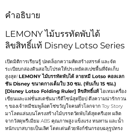
คำอธิบาย
LEMONY ไม้บรรทัดพับได้
ลิขสิทธิ์แท้ Disney Lotso Series
เปิดมิติการเรียนรู้ ปลดล็อกความคิดสร้างสรรค์ และจัด
ระเบียบกล่องดินสอใบโปรดให้ประหยัดสเปซพื้นที่จัดเก็บ
สูงสุด!
LEMONY ไม้บรรทัดพับได้ ลายหมี Lotso คอลเลก
ชัน Disney ขนาดกางเต็มใบ 30 ซม. (พับเก็บ 15 ซม.)
[Disney Lotso Folding Ruler] ลิขสิทธิ์แท้
ไอเทมเครื่อง
เขียนและแฟชั่นสเตชันนารีดีไซน์สุดป๊อป ดึงความน่ารักกวน
ๆ ของเจ้าหมีชมพูล็อตโซ่ขวัญใจคนทั่วโลกจาก Toy Story
มาโลดแล่นบนโครงสร้างไม้บรรตวัดพับได้สุดครีเอท ผลิต
จากวัสดุพรีเมียม ABS คุณภาพสูง แข็งแรง ทนทาน และน้ำ
หนักเบาสบายเป็นเลิศ โดดเด่นด้วยฟังก์ชันกรอบฉลุรูปทรง