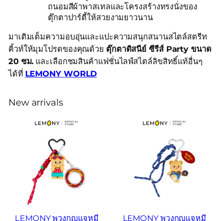
ถนอมสีผ้าพาสเทลและโครงสร้างทรงนั่งของ
ตุ๊กตาปาร์ตี้ให้สวยงามยาวนาน
มาเติมเต็มความอบอุ่นและแปะความสนุกสนานสไตล์สตรีท
คิ้วท์ให้มุมโปรดของคุณด้วย
ตุ๊กตาดิสนีย์ ซีรีส์ Party ขนาด
20 ซม.
และเลือกชมสินค้าแฟชั่นไลฟ์สไตล์ลิขสิทธิ์แท้อื่นๆ
ได้ที่
LEMONY WORLD
New arrivals
LEMONY พวงกุญแจหมี
LEMONY พวงกุญแจหมี