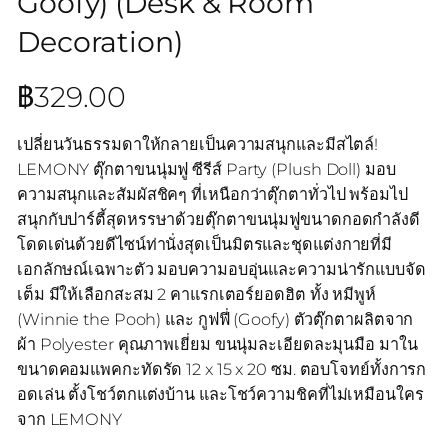
Goofy) (Desk & Room
Decoration)
฿
329.00
เปลี่ยนวันธรรมดาให้กลายเป็นความสนุกและมีสไตล์!
LEMONY ตุ๊กตาขนนุ่มฟู ซีรีส์ Party (Plush Doll) มอบ
ความสนุกและสัมผัสชิคๆ ที่เหนือกว่าตุ๊กตาทั่วไป พร้อมไป
สนุกกับปาร์ตี้สุดหรรษาด้วยตุ๊กตาขนนุ่มฟูขนาดกอดกำลังดี
โดดเด่นด้วยดีไซน์ท่านั่งสุดเป็นมิตรและชุดแต่งกายที่มี
เอกลักษณ์เฉพาะตัว มอบความอบอุ่นและความน่ารักแบบจัด
เต็ม มีให้เลือกสะสม 2 คาแรกเตอร์ยอดฮิต ทั้ง หมีพูห์
(Winnie the Pooh) และ กูฟฟี่ (Goofy) ตัวตุ๊กตาผลิตจาก
ผ้า Polyester คุณภาพเยี่ยม ขนนุ่มละเอียดละมุนมือ มาใน
ขนาดคอมแพคกะทัดรัด 12 x 15 x 20 ซม. ตอบโจทย์ทั้งการก
อดเล่น ตั้งโชว์ตกแต่งบ้าน และโชว์ความชิคที่ไม่เหมือนใคร
จาก LEMONY