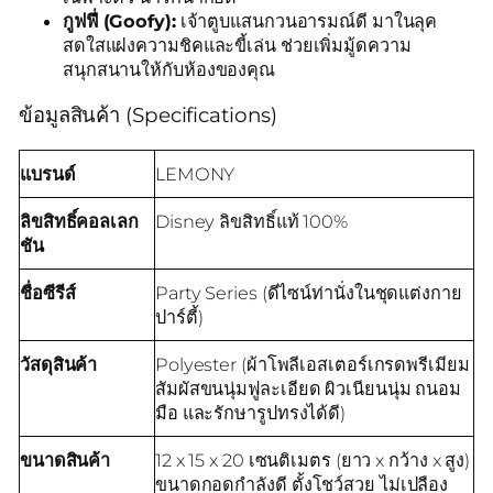
กูฟฟี่ (Goofy):
เจ้าตูบแสนกวนอารมณ์ดี มาในลุค
สดใสแฝงความชิคและขี้เล่น ช่วยเพิ่มมู้ดความ
สนุกสนานให้กับห้องของคุณ
ข้อมูลสินค้า (Specifications)
แบรนด์
LEMONY
ลิขสิทธิ์คอลเลก
Disney ลิขสิทธิ์แท้ 100%
ชัน
ชื่อซีรีส์
Party Series (ดีไซน์ท่านั่งในชุดแต่งกาย
ปาร์ตี้)
วัสดุสินค้า
Polyester (ผ้าโพลีเอสเตอร์เกรดพรีเมียม
สัมผัสขนนุ่มฟูละเอียด ผิวเนียนนุ่ม ถนอม
มือ และรักษารูปทรงได้ดี)
ขนาดสินค้า
12 x 15 x 20 เซนติเมตร (ยาว x กว้าง x สูง)
ขนาดกอดกำลังดี ตั้งโชว์สวย ไม่เปลือง