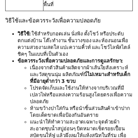
พื้นที่
วิธีใช้และข้อควรระวังเพื่อความปลอดภัย
วิธีใช้:
ใช้สำหรับกอดเล่น นั่งพิง ตั้งโชว์ หรือประดับ
ตกแต่งบ้าน โต๊ะทำงาน ชั้นวางของ และห้องนอนเพื่อ
ความสวยงามสดใส แปะความคิ้วท์ และโชว์ไลฟ์สไตล์
ชิคๆ ในแบบที่เป็นตัวเอง
ข้อควรระวังเพื่อความปลอดภัยและการดูแลรักษา:
เนื่องจากตัวสินค้าผลิตจากผ้าเส้นใยสังเคราะห์
และวัสดุขนนุ่ม ผลิตภัณฑ์นี้
ไม่เหมาะสำหรับเด็ก
ที่มีอายุต่ำกว่า 3 ขวบ
โปรดจัดเก็บและใช้งานให้ห่างจากบริเวณที่มี
เปลวไฟหรือแหล่งความร้อนสูงโดยตรงเพื่อความ
ปลอดภัย
ห้ามขว้างปาใส่กัน หรือนำชิ้นส่วนสินค้าเข้าปาก
โดยเด็ดขาดเพื่อป้องกันอันตราย
แนะนำให้ทำความสะอาดเฉพาะจุดด้วยผ้า
สะอาดชุบน้ำสบู่อ่อนๆ บิดหมาดเช็ดรอยเปื้อน
สบัดขนให้ฟู แล้วผึ่งลมให้แห้งสนิทในที่ร่ม เพื่อ