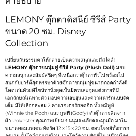
คำอธิบาย
LEMONY ตุ๊กตาดิสนีย์ ซีรีส์ Party
ขนาด 20 ซม. Disney
Collection
เปลี่ยนวันธรรมดาให้กลายเป็นความสนุกและมีสไตล์!
LEMONY ตุ๊กตาขนนุ่มฟู ซีรีส์ Party (Plush Doll)
มอบ
ความสนุกและสัมผัสชิคๆ ที่เหนือกว่าตุ๊กตาทั่วไป พร้อมไป
สนุกกับปาร์ตี้สุดหรรษาด้วยตุ๊กตาขนนุ่มฟูขนาดกอดกำลังดี
โดดเด่นด้วยดีไซน์ท่านั่งสุดเป็นมิตรและชุดแต่งกายที่มี
เอกลักษณ์เฉพาะตัว มอบความอบอุ่นและความน่ารักแบบจัด
เต็ม มีให้เลือกสะสม 2 คาแรกเตอร์ยอดฮิต ทั้ง หมีพูห์
(Winnie the Pooh) และ กูฟฟี่ (Goofy) ตัวตุ๊กตาผลิตจาก
ผ้า Polyester คุณภาพเยี่ยม ขนนุ่มละเอียดละมุนมือ มาใน
ขนาดคอมแพคกะทัดรัด 12 x 15 x 20 ซม. ตอบโจทย์ทั้งการก
อดเล่น ตั้งโชว์ตกแต่งบ้าน และโชว์ความชิคที่ไม่เหมือนใคร