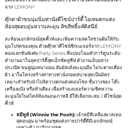
จาก LEMONY
ตุ๊กตาผ้าขนนุ่มนิ่มท่านั่งดีไซน์ปาร์ตี้ ไอเทมตกแต่ง
ห้องสุดอบอุ่นหวานละมุน ลิขสิทธิ์แท้ดิสนีย์
สะท้อนเอกลักษณ์สุดคิ้วท์และเพิ่มความสดใสชวนฝันให้กับ
มุมโปรดของคุณ ด้วยตุ๊กตาดีไซน์ซิกเนเจอร์จาก LEMONY
คอลเลกชันพิเศษ Party Series ที่แปลงโฉมตัวการ์ตูนระดับ
ตำนานมาในลุคปาร์ตี้สุดเอ็กซ์คลูซีฟ ตัวงานเย็บอย่าง
ประณีต ขนฟูนุ่มหนาแน่น สัมผัสเด้งละมุนมือ ไม่ระคายเคือง
ผิว มาในโครงสร้างท่าทางท่านั่งกอดสบายสุดเป็นมิตร
เหมาะสำหรับนำไปจัดวางตกแต่งคอนโซล ชั้นวางของ โต๊ะ
เครื่องแป้ง หรือหัวเตียง เพื่อสร้างเลเยอร์ความชิคหวาน
ละมุนใจในสไตล์ห้องนอนเกาหลี มีให้เลือกสะสม 2 ดีไซน์สุด
คิ้วท์:
หมีพูห์ (Winnie the Pooh):
เจ้าหมีสีเหลืองพาสเทล
สุดอบอุ่น มาพร้อมชุดแต่งกายปาร์ตี้ที่มีเอกลักษณ์
เฉพาะตัว น่ารักน่ากอด