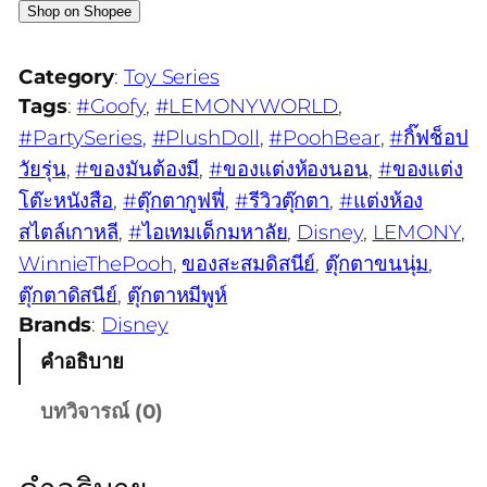
Shop on Shopee
Category
:
Toy Series
Tags
:
#Goofy
, 
#LEMONYWORLD
, 
#PartySeries
, 
#PlushDoll
, 
#PoohBear
, 
#กิ๊ฟช็อป
วัยรุ่น
, 
#ของมันต้องมี
, 
#ของแต่งห้องนอน
, 
#ของแต่ง
โต๊ะหนังสือ
, 
#ตุ๊กตากูฟฟี่
, 
#รีวิวตุ๊กตา
, 
#แต่งห้อง
สไตล์เกาหลี
, 
#ไอเทมเด็กมหาลัย
, 
Disney
, 
LEMONY
, 
WinnieThePooh
, 
ของสะสมดิสนีย์
, 
ตุ๊กตาขนนุ่ม
, 
ตุ๊กตาดิสนีย์
, 
ตุ๊กตาหมีพูห์
Brands
:
Disney
คำอธิบาย
บทวิจารณ์ (0)