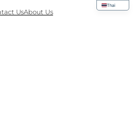
Thai
tact Us
About Us
English