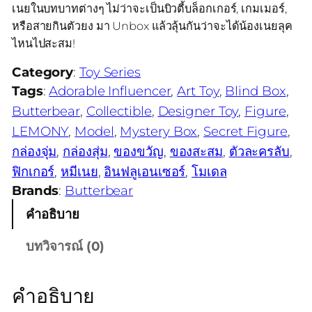
เนยในบทบาทต่างๆ ไม่ว่าจะเป็นบิวตี้บล็อกเกอร์, เกมเมอร์,
หรือสายกินตัวยง มา Unbox แล้วลุ้นกันว่าจะได้น้องเนยลุค
ไหนไปสะสม!
Category
:
Toy Series
Tags
:
Adorable Influencer
, 
Art Toy
, 
Blind Box
, 
Butterbear
, 
Collectible
, 
Designer Toy
, 
Figure
, 
LEMONY
, 
Model
, 
Mystery Box
, 
Secret Figure
, 
กล่องจุ่ม
, 
กล่องสุ่ม
, 
ของขวัญ
, 
ของสะสม
, 
ตัวละครลับ
, 
ฟิกเกอร์
, 
หมีเนย
, 
อินฟลูเอนเซอร์
, 
โมเดล
Brands
:
Butterbear
คำอธิบาย
บทวิจารณ์ (0)
คำอธิบาย