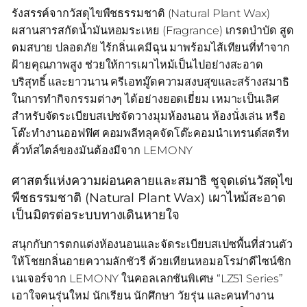
รังสรรค์จากวัสดุไขพืชธรรมชาติ (Natural Plant Wax)
ผสานสารสกัดน้ำมันหอมระเหย (Fragrance) เกรดบำบัด สูด
ดมสบาย ปลอดภัย ไร้กลิ่นเคมีฉุน มาพร้อมไส้เทียนที่ทำจาก
ฝ้ายคุณภาพสูง ช่วยให้การเผาไหม้เป็นไปอย่างสะอาด
บริสุทธิ์ และยาวนาน ครีเอทมู๊ดความสงบสุขและสร้างสมาธิ
ในการทำกิจกรรมต่างๆ ได้อย่างยอดเยี่ยม เหมาะเป็นเลิศ
สำหรับจัดระเบียบสเปซจัดวางมุมห้องนอน ห้องนั่งเล่น หรือ
โต๊ะทำงานออฟฟิศ คอมพลีทลุคจัดโต๊ะคอมนำเทรนด์สตรีท
คิ้วท์สไตล์ของมันต้องมีจาก LEMONY
ศาสตร์แห่งความผ่อนคลายและสมาธิ ชูจุดเด่นวัสดุไข
พืชธรรมชาติ (Natural Plant Wax) เผาไหม้สะอาด
เป็นมิตรต่อระบบทางเดินหายใจ
สนุกกับการตกแต่งห้องนอนและจัดระเบียบสเปซพื้นที่ส่วนตัว
ให้โชยกลิ่นอายความลักชัวรี ด้วยเทียนหอมอโรม่าดีไซน์ซิก
เนเจอร์จาก LEMONY ในคอลเลกชันพิเศษ “LZ51 Series”
เอาใจคนรุ่นใหม่ นักเรียน นักศึกษา วัยรุ่น และคนทำงาน