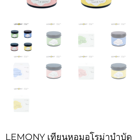
LEMONY เทียนหอมอโรม่าบำบัด