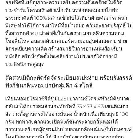
ออฟฟิศที่เผชิญภาวะความเครียดความตึงเครียดในชีวิต
ประจำวัน โครงสร้างตัวเนื้อเทียนหล่อหลอมจากไขพืช
ธรรมชาติแท้ 100% ผสานเข้ากับไส้เทียนฝ้ายคัดเกรดหนา
พิเศษ ทำให้ได้การเผาไหม้ที่สม่ำเสมอ ควันสะอาดบริสุทธิ์ ไม่
ทิ้งสารตกค้างเขม่าดำที่เป็นอันตราย มอบคลื่นความหอม
โชยลื่นไหล อบอวลด้วยเลเยอร์ความอบอุ่นผ่อนคลาย ช่วย
จัดระเบียบความคิด สร้างสมาธิในการอ่านหนังสือ เรียน
หนังสือ หรือนั่งจัดตั้งใจเคลียร์งานโปรเจกต์ได้อย่างมี
ประสิทธิภาพสูงสุด
สัดส่วนมิติกะทัดรัดจัดระเบียบสเปซง่าย พร้อมรังสรรค์
ฟังก์ชันกลิ่นหอมบำบัดลุ่มลึก 4 สไตล์
เทียนหอมอโรม่าซีรีส์รุ่น LZ51 บาลานซ์โครงสร้างมิติขนาด
ตลับมาได้อย่างสมส่วนกะทัดรัดที่ 73 x 73 x 6.3 เซนติเมตร
จัดวางตั้งฐานตรงได้อย่างมั่นคง น้ำหนักเนื้อเทียนสุทธิ 100
กรัม พกพาสะดวกและเปิดฟังก์ชันกระจายกลิ่นหอมได้
ยาวนาน ครีเอทมู๊ดชวนฝันบ่งบอกเอกลักษณ์แฟชั่นโฮมคาเฟ่
โดยมีสูตรความฟินให้เลือกบำบัดตามลักษณะอารมณ์ทุก