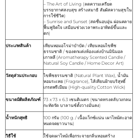
– The Art of Living (ลดความเครียด
บรรยากาศสงบสุข สร้างสมาธิ สัมผัสความสุขใน
การใช้ชีวิต)
– Sunrise and Sunset (สดชื่นอบอุ่น ผ่อนคลาย
ฟื้นฟูจิตใจ เสมือนช่วงเวลาพระอาทิตย์ขึ้นและ
ตก)
ประเภทสินค้า
เทียนหอมอโรม่าบำบัด / เทียนหอมไขพืช
ธรรมชาติ / ของตกแต่งห้องแต่งบ้านมินิมอล
เกาหลี (Aromatherapy Scented Candle /
Natural Soy Candle / Home Decor Art)
วัสดุส่วนประกอบ
ไขพืชธรรมชาติ (Natural Plant Wax), น้ำมัน
หอมระเหย (Fragrance), ไส้เทียนฝ้ายบริสุทธิ์
เกรดพรีเมียม (High-quality Cotton Wick)
ขนาดมิติผลิตภัณฑ์
73 x 73 x 6.3 เซนติเมตร (ขนาดทรงตลับวงกลม
กะทัดรัด บาลานซ์ตั้งวางมั่นคง)
น้ำหนักสุทธิ
100 กรัม (100 g. / เนื้อแว็กซ์แน่น เผาไหม้สะอาด
หมดจดยาวนาน)
วิธีใช้
ใช้จุดเผาไหม้เพื่อกระจายกลิ่นหอมสร้าง