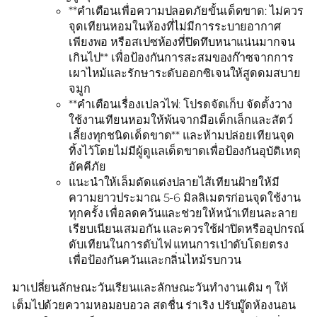
**คำเตือนเพื่อความปลอดภัยขั้นเด็ดขาด: ไม่ควร
จุดเทียนหอมในห้องที่ไม่มีการระบายอากาศ
เพียงพอ หรือสเปซห้องที่ปิดทึบหนาแน่นมากจน
เกินไป** เพื่อป้องกันการสะสมของก๊าซจากการ
เผาไหม้และรักษาระดับออกซิเจนให้สูดดมสบาย
จมูก
**คำเตือนเรื่องเปลวไฟ: โปรดจัดเก็บ จัดตั้งวาง
ใช้งานเทียนหอมให้พ้นจากมือเด็กเล็กและสัตว์
เลี้ยงทุกชนิดเด็ดขาด** และห้ามปล่อยเทียนจุด
ทิ้งไว้โดยไม่มีผู้ดูแลเด็ดขาดเพื่อป้องกันอุบัติเหตุ
อัคคีภัย
แนะนำให้เล็มตัดแต่งปลายไส้เทียนฝ้ายให้มี
ความยาวประมาณ 5-6 มิลลิเมตรก่อนจุดใช้งาน
ทุกครั้ง เพื่อลดควันและช่วยให้หน้าเทียนละลาย
เรียบเนียนเสมอกัน และควรใช้ฝาปิดหรืออุปกรณ์
ดับเทียนในการดับไฟ แทนการเป่าดับโดยตรง
เพื่อป้องกันควันและกลิ่นไหม้รบกวน
มาเปลี่ยนลักษณะวันเรียนและลักษณะวันทำงานเดิม ๆ ให้
เต็มไปด้วยความหอมอบอวล สดชื่น ร่าเริง ปรับมู๊ดห้องนอน