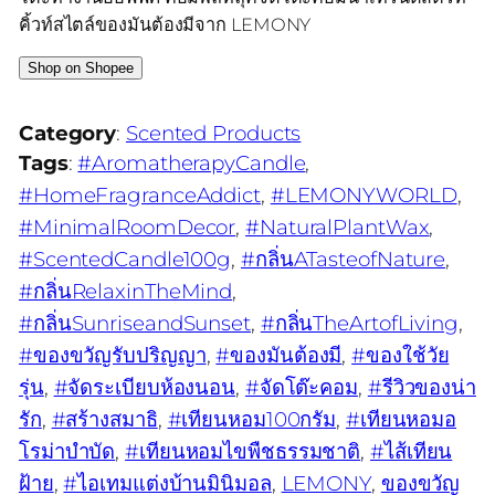
คิ้วท์สไตล์ของมันต้องมีจาก LEMONY
Shop on Shopee
Category
:
Scented Products
Tags
:
#AromatherapyCandle
, 
#HomeFragranceAddict
, 
#LEMONYWORLD
, 
#MinimalRoomDecor
, 
#NaturalPlantWax
, 
#ScentedCandle100g
, 
#กลิ่นATasteofNature
, 
#กลิ่นRelaxinTheMind
, 
#กลิ่นSunriseandSunset
, 
#กลิ่นTheArtofLiving
, 
#ของขวัญรับปริญญา
, 
#ของมันต้องมี
, 
#ของใช้วัย
รุ่น
, 
#จัดระเบียบห้องนอน
, 
#จัดโต๊ะคอม
, 
#รีวิวของน่า
รัก
, 
#สร้างสมาธิ
, 
#เทียนหอม100กรัม
, 
#เทียนหอมอ
โรม่าบำบัด
, 
#เทียนหอมไขพืชธรรมชาติ
, 
#ไส้เทียน
ฝ้าย
, 
#ไอเทมแต่งบ้านมินิมอล
, 
LEMONY
, 
ของขวัญ