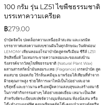
100 กรัม รุ่น LZ51 ไขพืชธรรมชาติ
บรรเทาความเครียด
฿
279.00
บำบัดจิตใจ ปลดล็อกความเหนื่อยล้าสะสม และเนรมิต
บรรยากาศแห่งความสงบชวนฝันในทุกลักษณะวันพักผ่อน!
LEMONY เทียนหอมอโรม่าบำบัดสูตรพรีเมียม ซีรีส์ LZ51
ลิขสิทธิ์แท้ ไอเทมกระจายความหอมและของแต่งบ้าน
รังสรรค์จากวัสดุไขพืชธรรมชาติ (Natural Plant Wax)
ผสานสารสกัดน้ำมันหอมระเหย (Fragrance) เกรดบำบัด สูด
ดมสบาย ปลอดภัย ไร้กลิ่นเคมีฉุน มาพร้อมไส้เทียนที่ทำจาก
ฝ้ายคุณภาพสูง ช่วยให้การเผาไหม้เป็นไปอย่างสะอาด
บริสุทธิ์ และยาวนาน ครีเอทมู๊ดความสงบสุขและสร้างสมาธิ
ในการทำกิจกรรมต่างๆ ได้อย่างยอดเยี่ยม เหมาะเป็นเลิศ
สำหรับจัดระเบียบสเปซจัดวางมุมห้องนอน ห้องนั่งเล่น หรือ
โต๊ะทำงานออฟฟิศ คอมพลีทลุคจัดโต๊ะคอมนำเทรนด์สตรีท