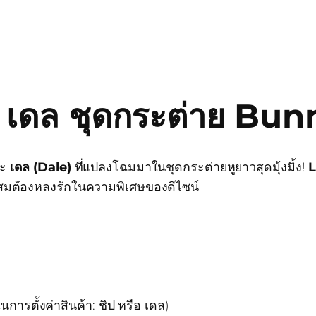
ป & เดล ชุดกระต่าย B
ะ
เดล (Dale)
ที่แปลงโฉมมาในชุดกระต่ายหูยาวสุดมุ้งมิ้ง!
L
สะสมต้องหลงรักในความพิเศษของดีไซน์
ารตั้งค่าสินค้า: ชิป หรือ เดล)