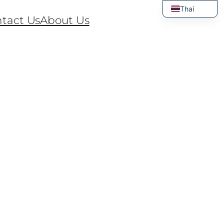
Thai
tact Us
About Us
English