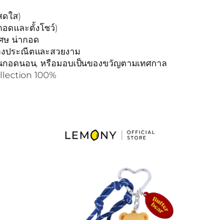
สดใส)
อดและตั้งโชว์)
เศษ น่ากอด
ย่างประณีตและสวยงาม
พื่อนกอดนอน, หรือมอบเป็นของขวัญตามเทศกาล
ollection 100%