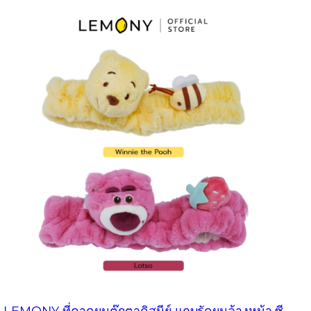
LEMONY ที่คาดผมตุ๊กตาดิสนีย์ แถบรัดผมล้างหน้า ซี