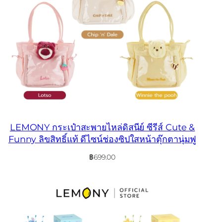
LEMONY กระเป๋าสะพายไหล่ดิสนีย์ ซีรีส์ Cute &
Funny ลิขสิทธิ์แท้ ดีไซน์ช่องซิปใสหน้าตุ๊กตานุ่มฟู
฿
699.00