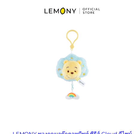
LEMONY พวงกุญแจตุ๊กตาหมีพูห์ ซีรีส์ Cloud ดีไซน์