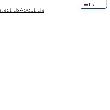
Thai
tact Us
About Us
English