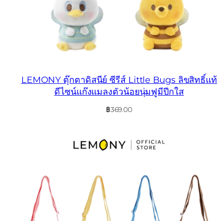
LEMONY ตุ๊กตาดิสนีย์ ซีรีส์ Little Bugs ลิขสิทธิ์แท้
ดีไซน์แก๊งแมลงตัวน้อยนุ่มฟูมีปีกใส
฿
369.00