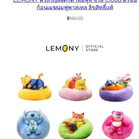
ก้อนเมฆนุ่มฟูพาสเทล ลิขสิทธิ์แท้
฿
169.00