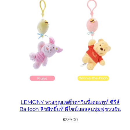
LEMONY พวงกุญแจตุ๊กตาวินนี่เดอะพูห์ ซีรีส์
Balloon ลิขสิทธิ์แท้ ดีไซน์บอลลูนนุ่มฟูชวนฝัน
฿
239.00