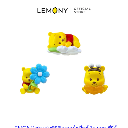
LEMONY ซองสุ่มมินิฟิกเกอร์หมีพูห์ 14 แบบ ซีรีส์