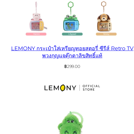
LEMONY กระเป๋าใส่เหรียญทอยสตอรี่ ซีรีส์ Retro TV
พวงกุญแจตุ๊กตาลิขสิทธิ์แท้
฿
299.00