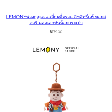
LEMONYพวงกุญแจเอเลี่ยนขี่จรวด ลิขสิทธิ์แท้ ทอยส
ตอรี่ คอลเลกชันห้อยกระเป๋า
฿
179.00