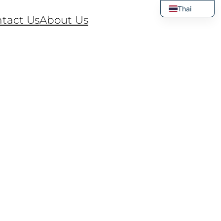
Thai
tact Us
About Us
English