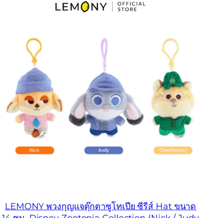
LEMONY พวงกุญแจตุ๊กตาซูโทเปีย ซีรีส์ Hat ขนาด
14 ซม. Disney Zootopia Collection (Nick / Judy