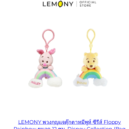
LEMONY พวงกุญแจตุ๊กตาหมีพูห์ ซีรีส์ Floppy
Rainbow ขนาด 12 ซม. Disney Collection (Bag