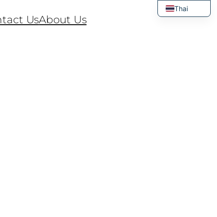
Thai
tact Us
About Us
English