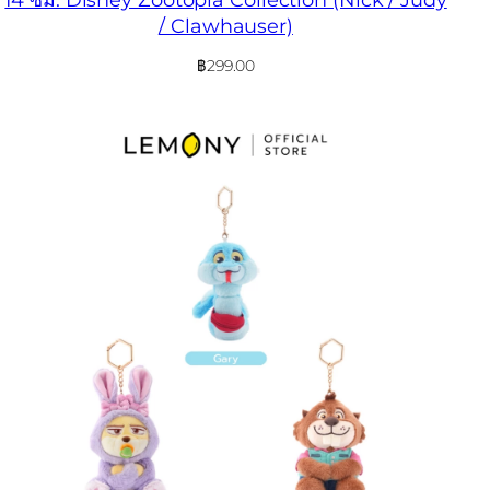
/ Clawhauser)
฿
299.00