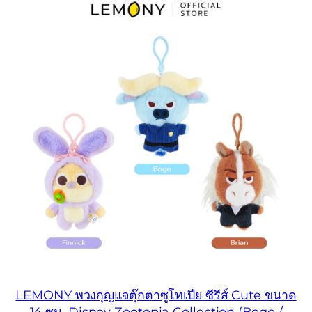
LEMONY พวงกุญแจตุ๊กตาซูโทเปีย ซีรีส์ Cute ขนาด
14 ซม. Disney Zootopia Collection (Bogo /