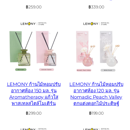
฿
259.00
฿
339.00
LEMONY ก้านไม้หอมปรับ
LEMONY ก้านไม้หอมปรับ
อากาศห้อง 150 มล. รุ่น
อากาศห้อง 120 มล. รุ่น
Aromatherapy แก้วใส
Nomadic Peach Valley
พาสเทลสไตล์โมเดิร์น
ตกแต่งดอกไม้ประดิษฐ์
฿
299.00
฿
199.00