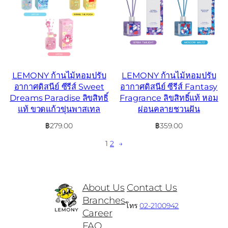
LEMONY ก้านไม้หอมปรับ
LEMONY ก้านไม้หอมปรับ
อากาศดิสนีย์ ซีรีส์ Sweet
อากาศดิสนีย์ ซีรีส์ Fantasy
Dreams Paradise ลิขสิทธิ์
Fragrance ลิขสิทธิ์แท้ หอม
แท้ ขวดแก้วขุ่นพาสเทล
ผ่อนคลายชวนฝัน
฿
279.00
฿
359.00
1
2
→
About Us
Contact Us
Branches
โทร
02-2100942
Career
FAQ