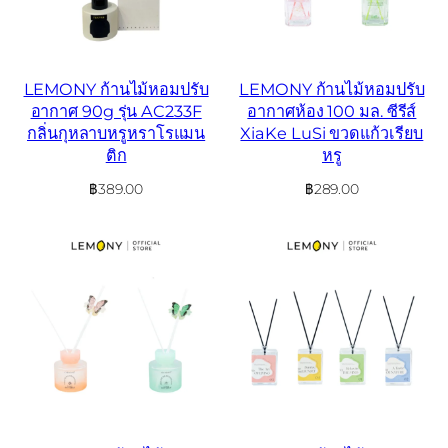
LEMONY ก้านไม้หอมปรับ
LEMONY ก้านไม้หอมปรับ
อากาศ 90g รุ่น AC233F
อากาศห้อง 100 มล. ซีรีส์
กลิ่นกุหลาบหรูหราโรแมน
XiaKe LuSi ขวดแก้วเรียบ
ติก
หรู
฿
389.00
฿
289.00