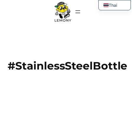
ข้าม
Thai
ไป
English
ยัง
เนื้อหา
#StainlessSteelBottle